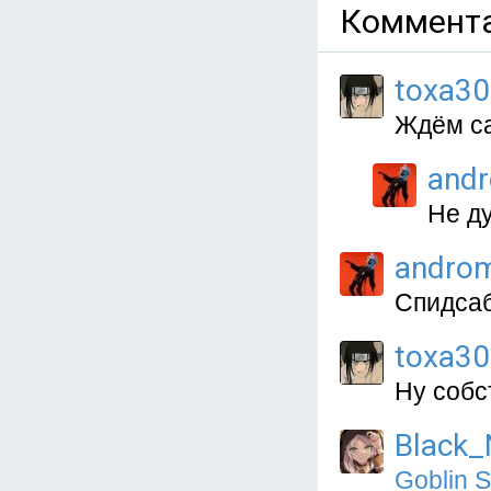
Коммента
toxa3
Ждём са
and
Не ду
andro
Спидсаб
toxa3
Ну собс
Black_
Goblin 