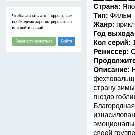
Страна:
Япо
Тип:
Фильм
Чтобы скачать этот торрент, вам
необходимо зарегистрироваться
Жанр:
прикл
или войти на сайт
Год выхода
Кол серий:
Зарегистрироваться
Войти
Режиссер:
О
Продолжит
Описание:
фехтовальщи
страну зимы
гнездо гобл
Благородная
изнасилован
эмоциональн
своей групп