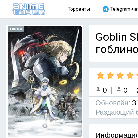
Торренты
Telegram-ча
аниме
Goblin S
гоблино
0
|
0
|
Обновлён:
3
Раздающий 
Информация