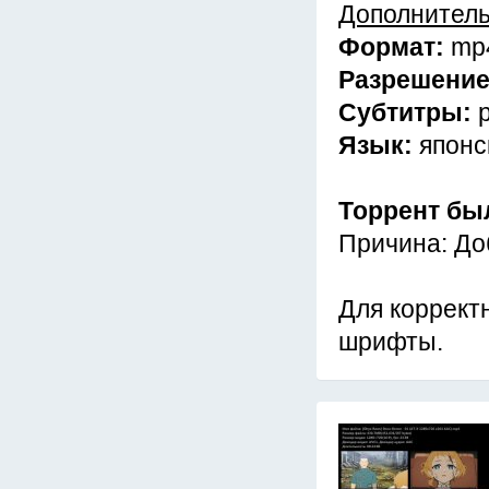
Дополнител
Формат:
mp
Разрешени
Субтитры:
Язык:
японс
Торрент бы
Причина: До
Для коррект
шрифты.