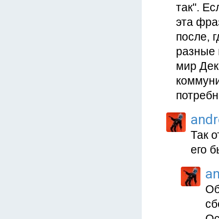
так". Е
эта фра
после, 
разные 
мир Дек
коммуни
потребн
and
Так о
его б
a
Об
сб
Ос