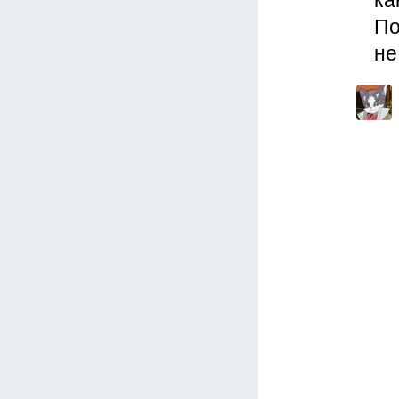
ка
По
не