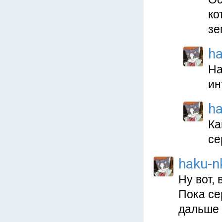
ко
зе
ha
На
ин
ha
Ка
се
haku-n
Ну вот,
Пока се
дальше 