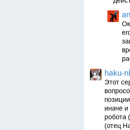
дейс
a
Ок
ег
за
вр
ра
haku-n
Этот се
вопросо
позиции
иначе и
робота 
(отец На