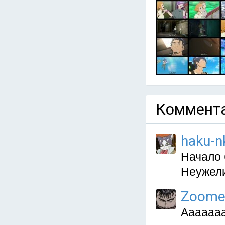
Коммента
haku-n
Начало 
Неужели
Zoome
Ааааааа