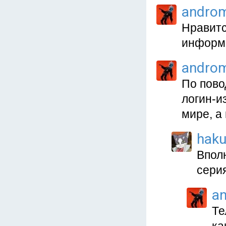
andro
Нравитс
информа
andro
По пово
логин-и
мире, а
haku
Вполн
серия
a
Те