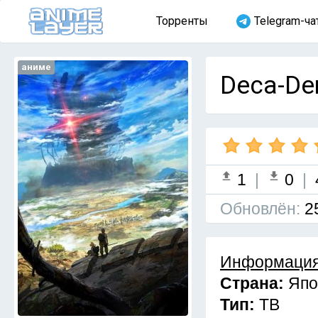
Торренты
Telegram-ча
аниме
Deca-De
1
|
0
|
Обновлён:
2
Информация
Страна:
Япо
Тип:
ТВ