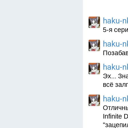
haku-n
5-я сери
haku-n
Позабав
haku-n
Эх... З
всё зал
haku-n
Отличны
Infinite
"зацепи