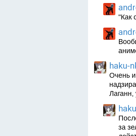
and
"Как 
and
Вообщ
аним
haku-n
Очень и
надзира
Лаганн,
haku
Посл
за зе