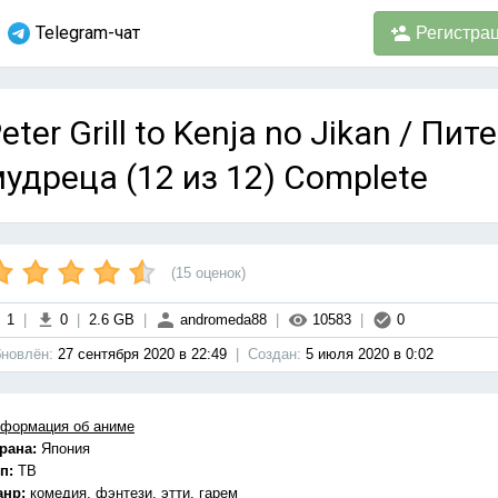
Telegram-чат
Регистра
eter Grill to Kenja no Jikan / Пи
удреца (12 из 12) Complete
(
15
оценок)
1
|
0
|
2.6 GB
|
andromeda88
|
10583
|
0
новлён:
27 сентября 2020 в 22:49
|
Cоздан:
5 июля 2020 в 0:02
формация об аниме
рана:
Япония
п:
ТВ
анр:
комедия, фэнтези, этти, гарем