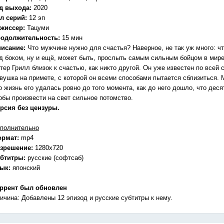
д выхода:
2020
л серий:
12 эп
жиссер:
Тацуми
одолжительность:
15 мин
исание:
Что мужчине нужно для счастья? Наверное, не так уж много: 
д боком, ну и ещё, может быть, прослыть самым сильным бойцом в мире
тер Грилл близок к счастью, как никто другой. Он уже известен по всей 
вушка на примете, с которой он всеми способами пытается сблизиться. 
о жизнь его удалась ровно до того момента, как до него дошло, что деся
обы произвести на свет сильное потомство.
рсия без цензуры.
полнительно
ормат:
mp4
зрешение:
1280x720
бтитры:
русские (софтсаб)
зык:
японский
ррент был обновлен
ичина: Добавлены 12 эпизод и русские субтитры к нему.