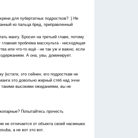
хрени для пубертатных подростков? :) Не
санный из пальца бред, приправленный
итать мангу. Бросил на третьей главе, потому
ит главная проблема масскульта - нисходящая
тва или что-то ещё - не так уж и важно, если
одержанием. А она, увы, доминирует.
 (кстати, это сейнен, его подросткам не
 манги это довольно жирный стёб над эччи
с такими высокими ожиданиями, вы не
окопарные? Попытайтесь прочесть
чем не отличается от объекта своей насмешки.
uba, а не вот это вот.