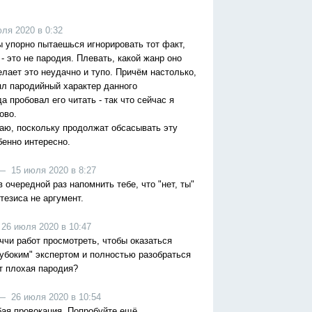
я 2020 в 0:32
ты упорно пытаешься игнорировать тот факт,
 - это не пародия. Плевать, какой жанр оно
елает это неудачно и тупо. Причём настолько,
ял пародийный характер данного
а пробовал его читать - так что сейчас я
ово.
даю, поскольку продолжат обсасывать эту
бенно интересно.
 15 июля 2020 в 8:27
 очередной раз напомнить тебе, что "нет, ты"
тезиса не аргумент.
6 июля 2020 в 10:47
ччи работ просмотреть, чтобы оказаться
убоким" экспертом и полностью разобраться
ет плохая пародия?
 26 июля 2020 в 10:54
ая провокация. Попробуйте ещё.