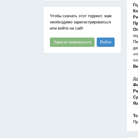
Го
Ко
Чтобы скачать этот торрент, вам
Ре
необходимо зарегистрироваться
Пр
или войти на сайт
Оп
по
Пи
Зарегистрироваться
Войти
де
чт
чт
Ве
До
Ф
Ра
Су
Я
То
Пр