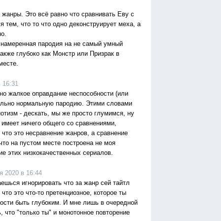
е жанры. Это всё равно что сравнивать Еву с
 тем, что то что одно деконструирует меха, а
о.
о намеренная пародия на не самый умный
также глубоко как Монстр или Призрак в
месте.
 16:31
но жалкое оправдание неспособности (или
ельно нормальную пародию. Этими словами
тизм - дескать, мы же просто глумимся, ну
е имеет ничего общего со сравнениями,
 что это несравнение жанров, а сравнение
 что на пустом месте построена не моя
ие этих низкокачественных сериалов.
 2020 в 16:44
аешься игнорировать что за жанр сей тайтл
 что это что-то претенциозное, которое ты
ости быть глубоким. И мне лишь в очередной
, что "только ты" и монотонное повторение