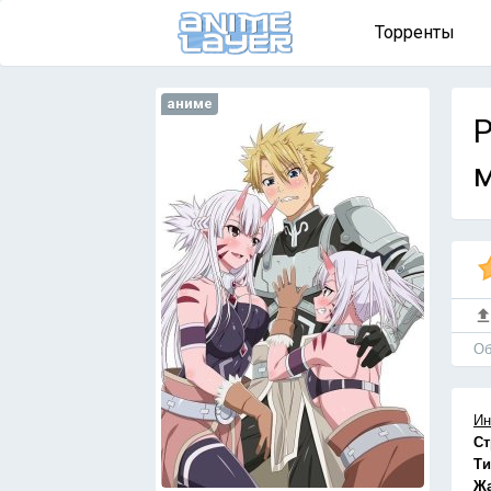
Торренты
аниме
P
м
Об
Ин
Ст
Ти
Ж