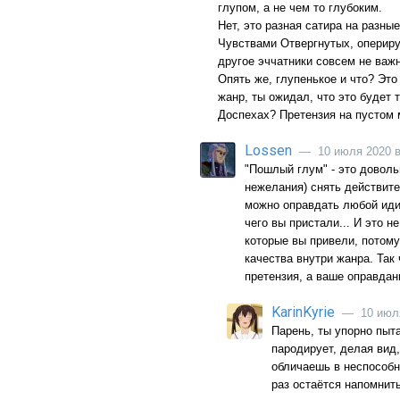
глупом, а не чем то глубоким.
Нет, это разная сатира на разны
Чувствами Отвергнутых, оперируя
другое эччатники совсем не важн
Опять же, глупенькое и что? Эт
жанр, ты ожидал, что это будет 
Доспехах? Претензия на пустом 
Lossen
— 10 июля 2020 в
"Пошлый глум" - это доволь
нежелания) снять действит
можно оправдать любой идио
чего вы пристали... И это н
которые вы привели, потому
качества внутри жанра. Так
претензия, а ваше оправдан
KarinKyrie
— 10 июля
Парень, ты упорно пыт
пародирует, делая вид,
обличаешь в неспособн
раз остаётся напомнить