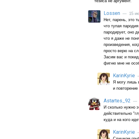
тезиса не аргумент.
Lossen
— 15 июл
Нет, парень, это 
что тупая пародия
пародирует, оно д
что я даже не пон
произведения, когд
просто верю на сл
Засим вас и поки
фигню мне не осо
KarinKyrie
—
Я могу лишь в
и повторение 
Astartes_92
— 2
И сколько нужно э
действительно "гл
куда и на кого ид
KarinKyrie
—
Слишком груб