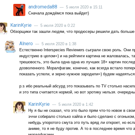
andromeda88
— 5 июля 2020 в 15:11
Сначала дождёмся пока выйдет)
KarinKyrie
— 5 июля 2020 в 0:22
Обзорщики так зашли людям, что продюсеры решили дать больше
Alnero
— 5 июля 2020 в 1:38
Естественно Interspecies Reviewers сыграли свою роль. Они 
индустрию в целом=) и на рейтинги картина не жаловалась, т
трешовость, это была одна одна из лучших 18+ картин послед
дозволенного. Моралфагам, конечно, как всегда встало попер
показать успели, и зерно нужное зародили=) будем надеяться
p.s ибо реальный абсурд это показывать по TV столько насил
и это типа считается нормой, но вот эротику нельзя. очередн
KarinKyrie
— 5 июля 2020 в 1:42
Ну я бы не сказал, что это было прям что-то новое в сво
эччи собирало столько хайпа и было сделано с огоньком, 
нибудь упоротого смута это путь вряд ли откроет, но ес
аниме, то я не буду против. А то в последнее время что 
моралфагами.