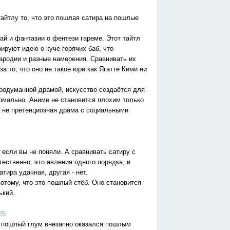
айтлу то, что это пошлая сатира на пошлые
ай и фантазии о фентези гареме. Этот тайтл
ируют идею о куче горячих баб, что
ародии и разные намерения. Сравнивать их
за то, что оно не такое юри как Ягатте Кими ни
продуманной драмой, искусство создаётся для
ормально. Аниме не становится плохим только
а не претенциозная драма с социальными
 если вы не поняли. А сравнивать сатиру с
тественно, это явления одного порядка, и
атира удачная, другая - нет.
потому, что это пошлый стёб. Оно становится
ький.
25
 пошлый глум внезапно оказался пошлым