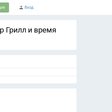
Вход
ция
тер Грилл и время