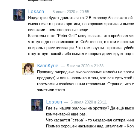
Lossen
— 5 июля 2020 в 20:55
Индустрия будет двигаться как? В сторону бессюжетной 
имею ничего против эротики, но хорошая эротика и высо
сиськами - немного разные вещи.
Касательно же "Peter Grill" могу сказать, что пробовал ч
что тупо до невозможности. Собственно, в этом и состо
спираль примитивизации. Что там внутри - эротика, убийс
отсутствует какой-либо смысл и форма доминирует над с
KarinKyrie
— 5 июля 2020 в 21:38
Пропущу очередные высокопарные жалобы на эротику
продадут) и лишь напомню о том, что вся суть этой
гаремами и озабоченными героинями. Странно, что 
заметили этого.
Lossen
— 5 июля 2020 в 23:11
Где вы нашли жалобы на эротику? Да ещё выс
комментарий ещё раз.
Что касается "стёба" - то бездарная сатира ни
Пример хорошей насмешки над штампами - Konos