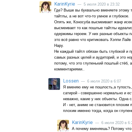
KarinKyrie
— 5 июля 2020 в 23:32
Где? Выше вы буквально вменяете этому т
тайтлы, а не вот что-то умное и глубокое.
Опять же, Коносуба высмеивает жанр исек
высмеивает то как пошлые тайтлы идеализ
одержимы героем. У них разные объекты п
это всё равно что критиковать Хэппи Лайв 
Нару.
Не каждый тайтл обязан быть глубокой и 
самых разных целей и аудиторий, и это н
потому, что это глупенький пошлый стёб, 
комментариями..
Lossen
— 6 июля 2020 в 6:07
Я вменяю ему не пошлость,а тупость,
сатирой - совершенно нормально и ес
неважно, какие у них объекты. Одна с
И - нет, аниме не становится плохим 
плохим именно тогда, когда он глупен
KarinKyrie
— 6 июля 2020 в 6:
А почему вменяешь? Потому что