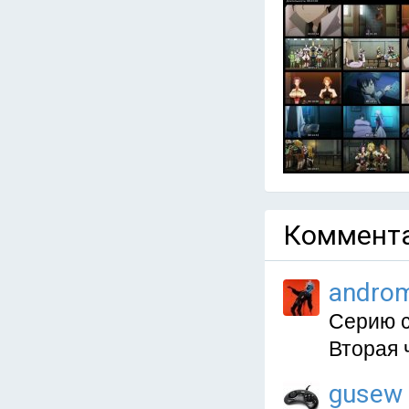
Коммента
andro
Серию с
Вторая 
gusew