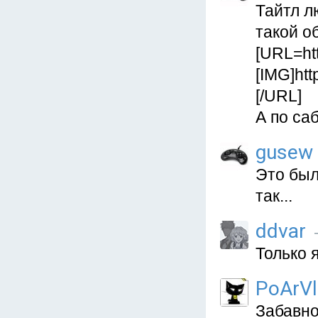
Тайтл л
такой о
[URL=ht
[IMG]ht
[/URL]
А по са
gusew
Это был
так...
ddvar
Только 
PoArVl
Забавно