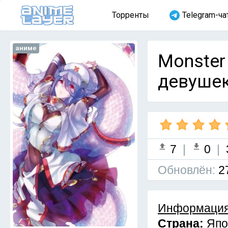
Торренты
Telegram-ча
аниме
Monster
девушек
7
|
0
|
Обновлён:
2
Информация
Страна:
Япо