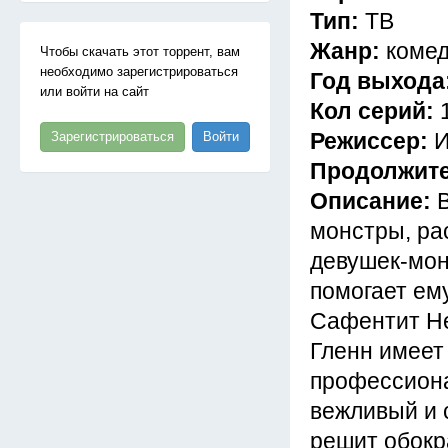
Тип:
ТВ
Жанр:
комед
Чтобы скачать этот торрент, вам
необходимо зарегистрироваться
Год выхода
или войти на сайт
Кол серий:
Режиссер:
И
Зарегистрироваться
Войти
Продолжит
Описание:
монстры, ра
девушек-монс
помогает ем
Сафентит Не
Гленн имеет
профессиона
вежливый и 
решит обокра