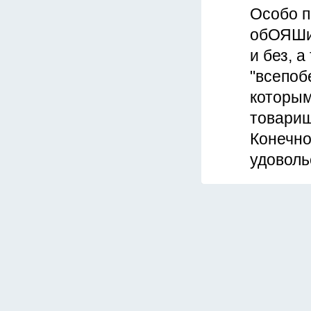
Особо п
обОЯШив
и без, 
"всепоб
которым
товарищ
Конечно
удоволь