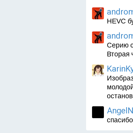
andro
HEVC бу
andro
Серию с
Вторая 
KarinKy
Изобраз
молодой
останов
AngelN
спасибо