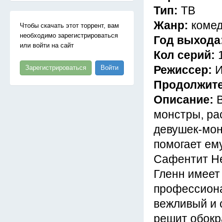
Тип:
ТВ
Жанр:
комед
Чтобы скачать этот торрент, вам
необходимо зарегистрироваться
Год выхода
или войти на сайт
Кол серий:
Режиссер:
И
Зарегистрироваться
Войти
Продолжит
Описание:
монстры, ра
девушек-монс
помогает ем
Сафентит Не
Гленн имеет
профессиона
вежливый и 
решит обокра