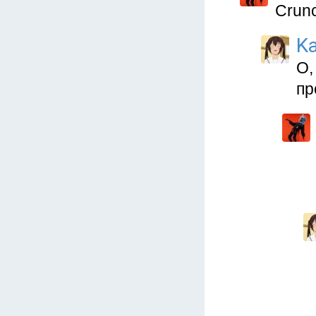
Crunc
Ka
О,
пр