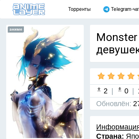
Торренты
Telegram-ча
аниме
Monster
девушек
2
|
0
|
Обновлён:
2
Информация
Страна:
Япо