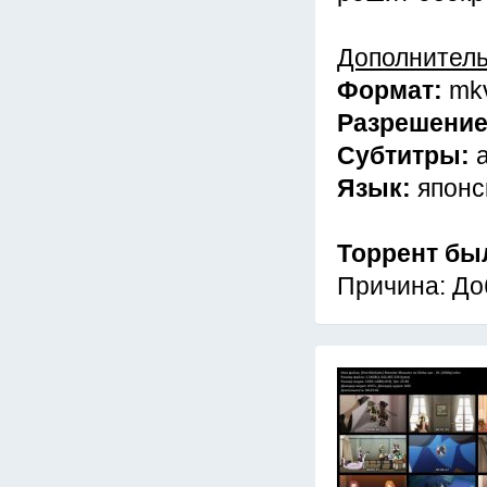
Дополнител
Формат:
mk
Разрешени
Субтитры:
Язык:
японс
Торрент бы
Причина: До