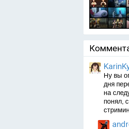
Коммента
KarinKy
Ну вы о
дня пер
на след
понял, 
стримин
and