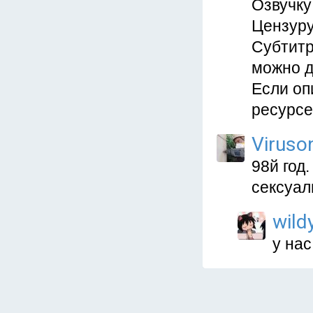
Озвучку
Цензуру
Субтитр
можно д
Если оп
ресурсе
Viruso
98й год
сексуал
wild
у нас