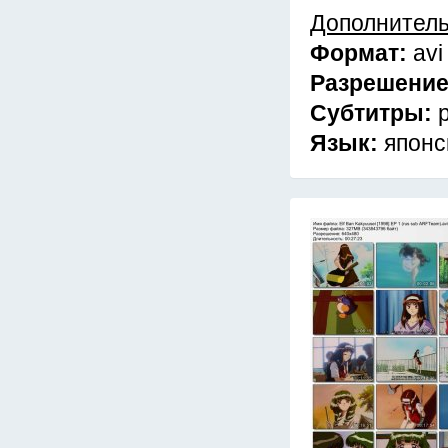
Дополнител
Формат:
avi
Разрешени
Субтитры:
Язык:
японс