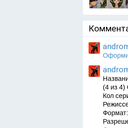
Коммента
andro
Оформит
andro
Назван
(4 из 4)
Кол сери
Режиссе
Формат:
Разреше