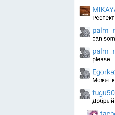
MIKAY
Респект
palm_
can som
palm_
please
Egork
Может к
fugu5
Добрый 
tach