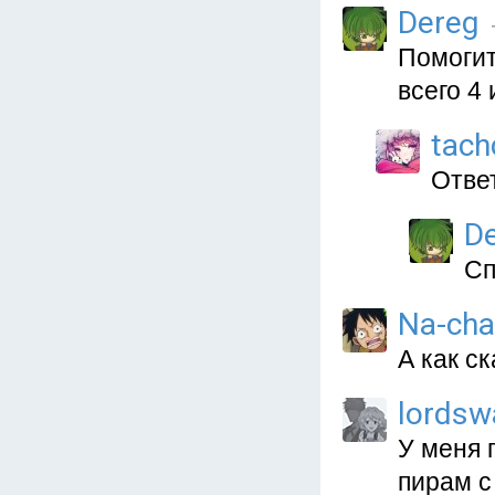
Dereg
Помогит
всего 4 и
tach
Ответ
D
Сп
Na-ch
А как с
lordsw
У меня 
пирам с