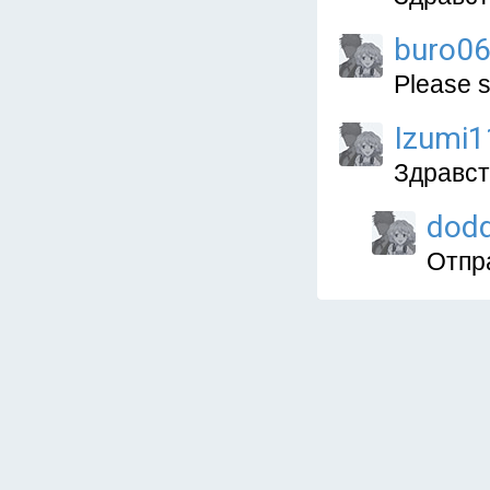
buro0
Please s
Izumi1
Здравст
dod
Отпра