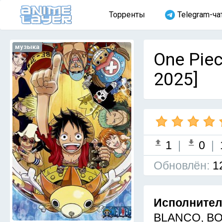
Торренты
Telegram-ча
музыка
One Piec
2025]
1
|
0
|
Обновлён:
1
Исполните
BLANCO, BOY