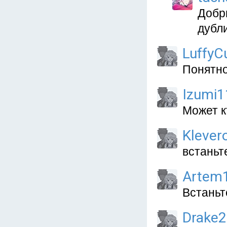
Добры
дубл
LuffyC
Понятно
Izumi1
Может к
Klever
встаньт
Artem1
Встаньт
Drake2