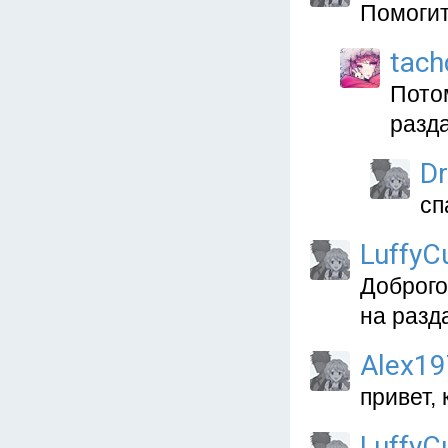
Помогит
tach
Пото
разд
D
сп
LuffyC
Доброго
на разд
Alex1
привет,
LuffyC