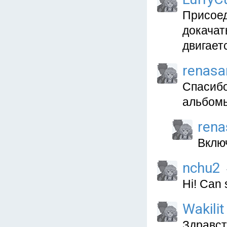
Присоед
докачат
двигаетс
renasa
Спасибо
альбомы
rena
Вклю
nchu2
Hi! Can
Wakilit
Здравст