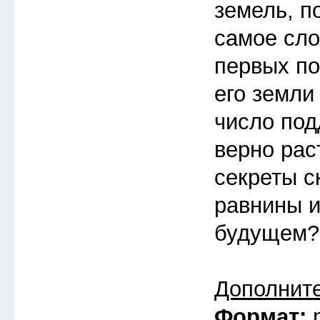
земель, п
самое сло
первых по
его земли
число под
верно рас
секреты с
равнины и
будущем?
Дополнит
Формат: