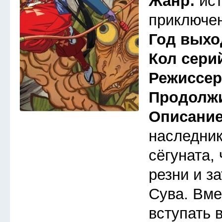
Жанр:
ис
приключен
Год выхо
Кол сери
Режиссе
Продолж
Описани
наследник
сёгуната,
резни и з
Сува. Вме
вступать 