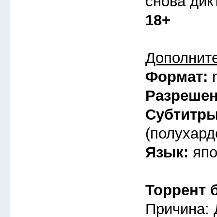
снова дик
18+
Дополнит
Формат:
Разреше
Субтитр
(полухард
Язык:
япо
Торрент 
Причина: 