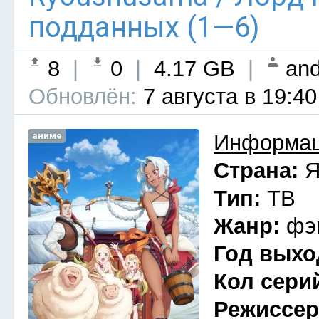
подданных (1—6)
8
|
0
|
4.17 GB
|
and
Обновлён:
7 августа в 19:40
аниме
Информац
Страна:
Я
Тип:
ТВ
Жанр:
фэ
Год выхо
Кол сери
Режиссе