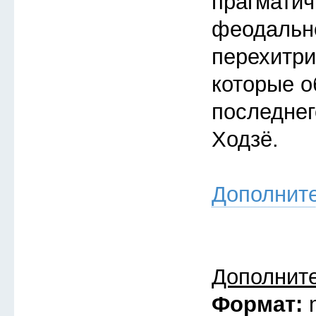
прагмати
феодальн
перехитри
которые о
последнег
Ходзё.
Дополнит
Дополнит
Формат: