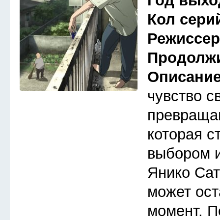
Год выхо
Кол сери
Режиссе
Продолж
Описани
чувство с
превраща
которая с
выбором 
Янико Сат
может ост
момент. П