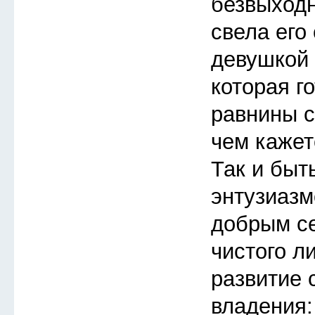
безвыходн
свела его
девушкой 
которая го
равнины с
чем кажет
Так и быт
энтузиазм
добрым с
чистого л
развитие 
владения: