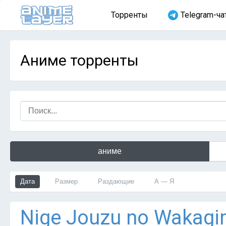
Торренты
Telegram-ча
Аниме торренты
аниме
Дата
Размер
Раздающие
А — Я
Nige Jouzu no Wakagim