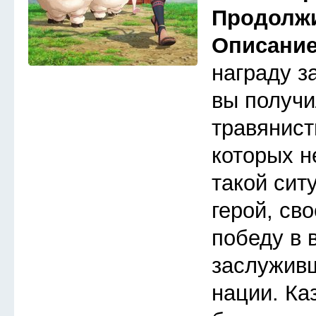
Продолж
Описани
награду з
вы получи
травянист
которых н
такой сит
герой, св
победу в 
заслуживш
нации. Ка