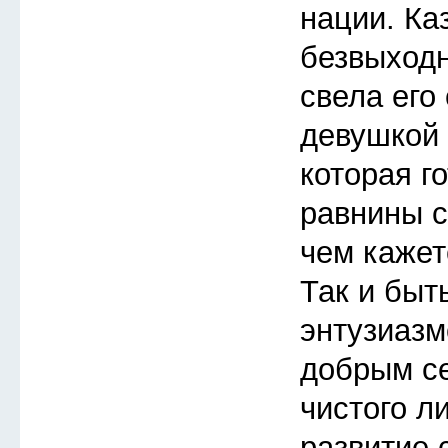
нации. Ка
безвыходн
свела его
девушкой 
которая го
равнины с
чем кажет
Так и быт
энтузиазм
добрым с
чистого л
развитие 