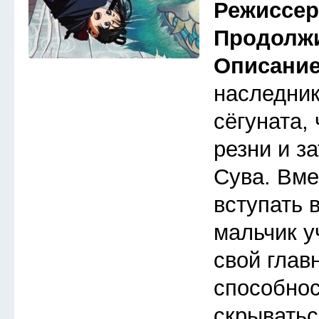
Режиссе
Продолж
Описани
наследник
сёгуната,
резни и з
Сува. Вме
вступать 
мальчик у
свой глав
способнос
скрыватьс