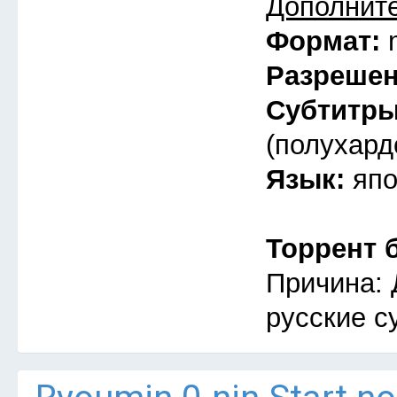
Дополнит
Формат:
Разреше
Субтитр
(полухард
Язык:
япо
Торрент 
Причина: 
русские с