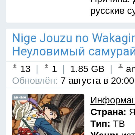
русские с
Nige Jouzu no Wakagim
Неуловимый самурай 
13
|
1
|
1.85 GB
|
an
Обновлён:
7 августа в 20:00
аниме
Информац
Страна:
Я
Тип:
ТВ