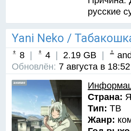
Причина: 
русские с
Yani Neko / Табакошк
8
|
4
|
2.19 GB
|
and
Обновлён:
7 августа в 18:52
аниме
Информац
Страна:
Я
Тип:
ТВ
Жанр:
ко