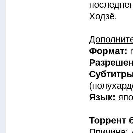
последнег
Ходзё.
Дополнит
Формат:
Разреше
Субтитр
(полухард
Язык:
япо
Торрент 
Причина: 