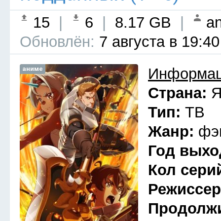
15
|
6
|
8.17 GB
|
an
Обновлён:
7 августа в 19:40
аниме
Информац
Страна:
Я
Тип:
ТВ
Жанр:
фэ
Год выхо
Кол сери
Режиссе
Продолж