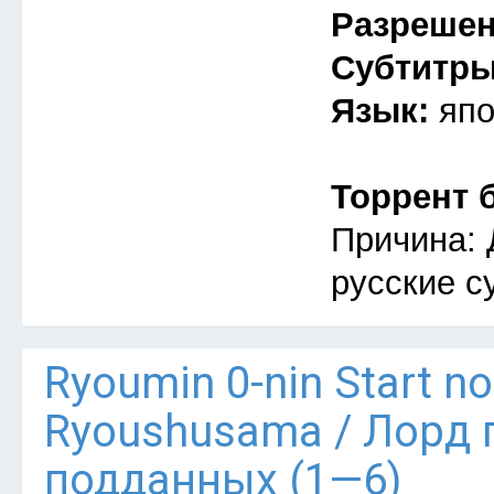
Разреше
Субтитр
Язык:
япо
Торрент 
Причина: 
русские с
Ryoumin 0-nin Start n
Ryoushusama / Лорд 
подданных (1—6)