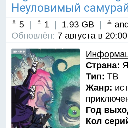
Неуловимый самурай 
5
|
1
|
1.93 GB
|
and
Обновлён:
7 августа в 20:00
аниме
Информац
Страна:
Я
Тип:
ТВ
Жанр:
ис
приключен
Год выхо
Кол сери