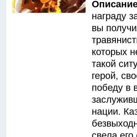
Описани
награду з
вы получи
травянист
которых н
такой сит
герой, св
победу в 
заслуживш
нации. Ка
безвыходн
свела его