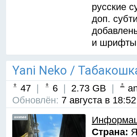
русские с
доп. субт
добавлены
и шрифты
Yani Neko / Табакошк
47
|
6
|
2.73 GB
|
an
Обновлён:
7 августа в 18:52
аниме
Информац
Страна:
Я