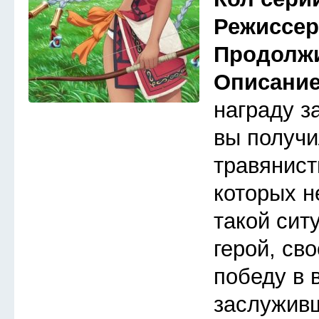
Режиссе
Продолж
Описани
награду з
вы получи
травянист
которых н
такой сит
герой, св
победу в 
заслуживш