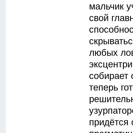
мальчик у
свой глав
способнос
скрыватьс
любых ло
эксцентри
собирает 
теперь го
решитель
узурпатор
придётся 