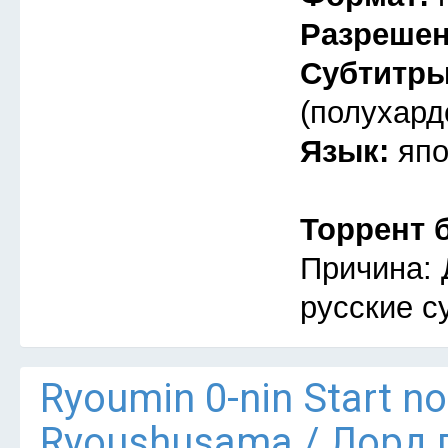
Разреше
Субтитр
(полухард
Язык:
япо
Торрент 
Причина: 
русские с
Ryoumin 0-nin Start n
Ryoushusama / Лорд 