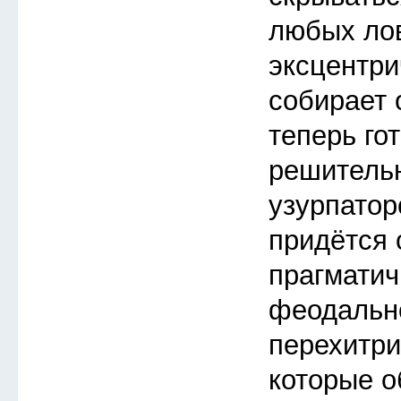
любых ло
эксцентри
собирает 
теперь го
решитель
узурпатор
придётся 
прагмати
феодальн
перехитри
которые о