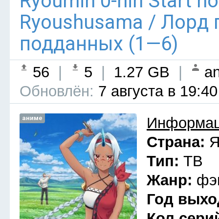
Ryoumin 0-nin Start n
Ryoushusama / Лорд 
подданных (1—6)
56
|
5
|
1.27 GB
|
an
Обновлён:
7 августа в 19:40
аниме
Информац
Страна:
Я
Тип:
ТВ
Жанр:
фэ
Год выхо
Кол сери