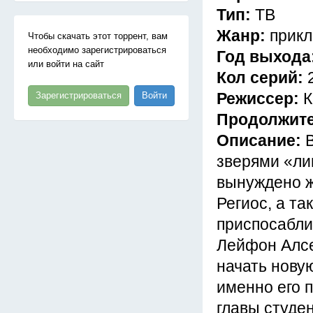
Тип:
ТВ
Жанр:
прикл
Чтобы скачать этот торрент, вам
необходимо зарегистрироваться
Год выхода
или войти на сайт
Кол серий:
Режиссер:
К
Зарегистрироваться
Войти
Продолжит
Описание:
зверями «ли
вынуждено ж
Региос, а т
приспосабли
Лейфон Алсе
начать нову
именно его 
главы студен