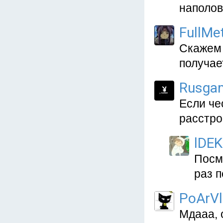
наполо
FullMe
Скажем 
получае
Rusgam
Если че
расстро
lDEK
Посмо
раз 
PoArVl
Мдааа, 