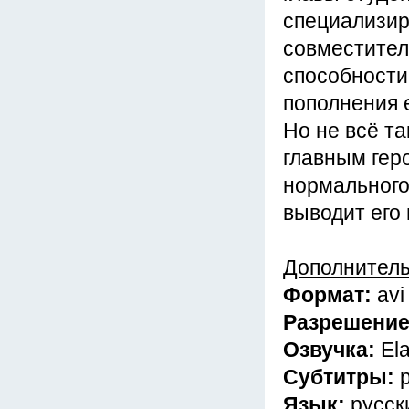
специализир
совместитель
способности
пополнения 
Но не всё та
главным гер
нормального
выводит его 
Дополнител
Формат:
avi
Разрешени
Озвучка:
El
Субтитры:
Язык:
русск