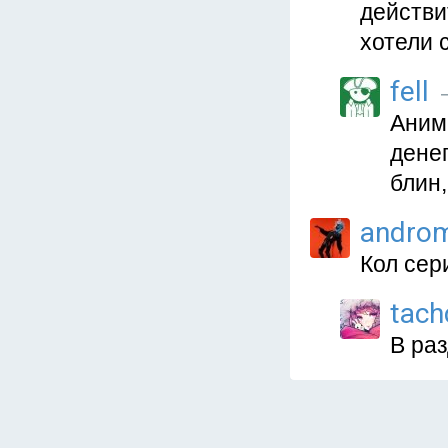
действи
хотели 
fell
—
Аним
денег
блин,
andro
Кол сери
tach
В раз