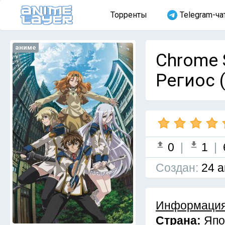
Торренты
Telegram-ча
аниме
Chrome 
Региос 
0
|
1
|
Cоздан:
24 а
Информация
Страна:
Япо