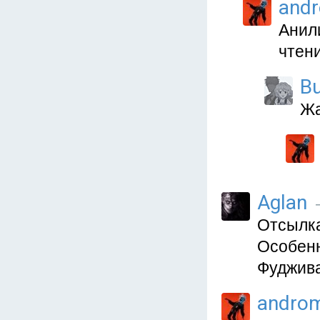
and
Анил
чтени
B
Жа
Aglan
Отсылка
Особенн
Фуджива
andro