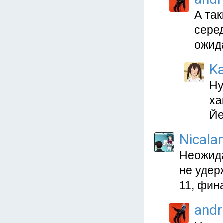
А так
сере
ожид
Ka
Ну
ха
Йе
Nicala
Неожида
не удер
11, фин
and