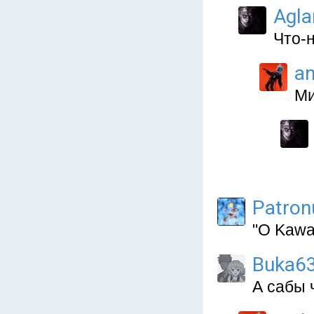
Agla
Что-
a
Ми
Patron
"O Kawai
Buka6
А сабы 