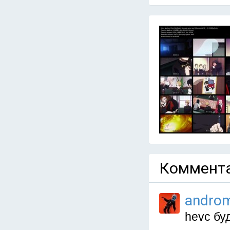
Коммента
andro
hevc буд