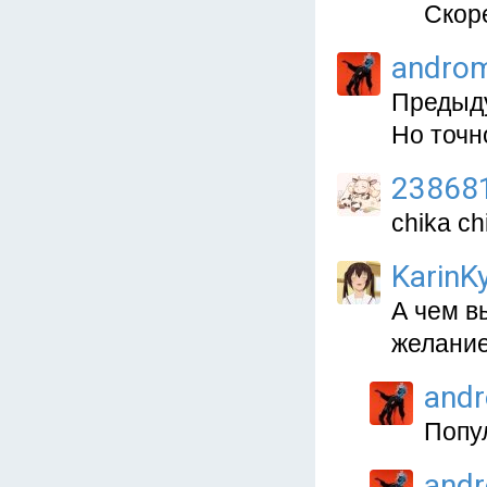
Скоре
andro
Предыду
Но точн
23868
chika ch
KarinKy
А чем в
желание
and
Попу
and