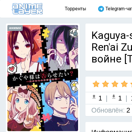
Торренты
Telegram-ча
аниме
Kaguya-s
Ren'ai Z
войне [Т
1
|
1
|
Обновлён:
2