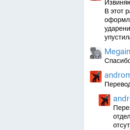
Извиняю
В этот 
оформле
ударени
упустил
Megain
Спасибо
andro
Перевод
and
Пере
отде
отсу