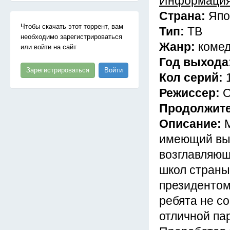
Информация
Страна:
Япо
Чтобы скачать этот торрент, вам
Тип:
ТВ
необходимо зарегистрироваться
Жанр:
комед
или войти на сайт
Год выхода
Зарегистрироваться
Войти
Кол серий:
Режиссер:
О
Продолжит
Описание:
имеющий выс
возглавляющ
школ страны
президентом
ребята не с
отличной па