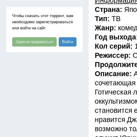
Информация
Страна:
Япо
Чтобы скачать этот торрент, вам
Тип:
ТВ
необходимо зарегистрироваться
Жанр:
коме
или войти на сайт
Год выхода
Зарегистрироваться
Войти
Кол серий:
Режиссер:
С
Продолжит
Описание:
сочетающая 
Готическая 
оккультизмо
становится 
нравится Джа
возможно то