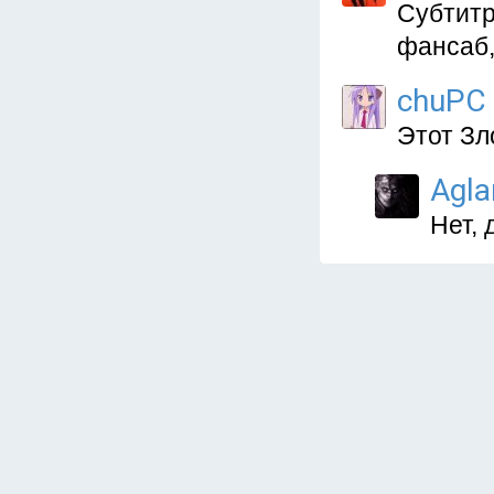
Субтитр
фансаб,
chuPC
Этот Зл
Agla
Нет, 