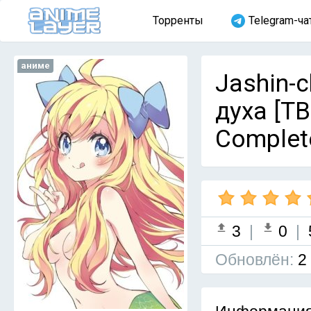
Торренты
Telegram-ча
аниме
Jashin-
духа [ТВ
Complet
3
|
0
|
Обновлён:
2