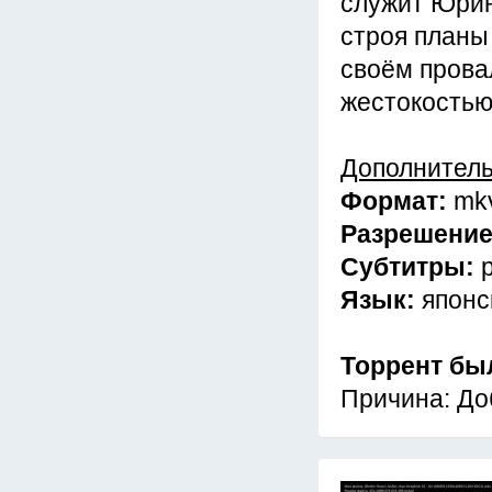
служит Юрин
строя планы
своём прова
жестокостью
Дополнител
Формат:
mk
Разрешени
Субтитры:
Язык:
японс
Торрент бы
Причина: До