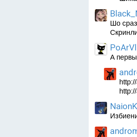
Black_
Шо сраз
Скринлис
PoArVl
А первы
and
http:
http:
NaionK
Избиени
andro