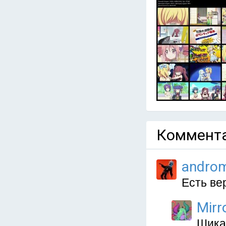
Коммента
andro
Есть ве
Mirr
Шика