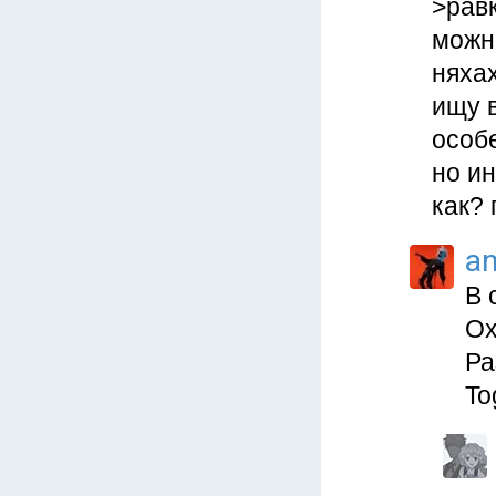
>рав
можно
няхах
ищу в
особ
но ин
как? 
a
В 
Ох
Ра
To