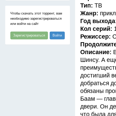
Тип:
ТВ
Жанр:
прик
Чтобы скачать этот торрент, вам
необходимо зарегистрироваться
Год выхода
или войти на сайт
Кол серий:
Режиссер:
С
Зарегистрироваться
Войти
Продолжит
Описание:
Шинсу. А ещ
преимуществ
достигший в
добраться д
обязаны про
Баам — глав
двери. Он д
что была для