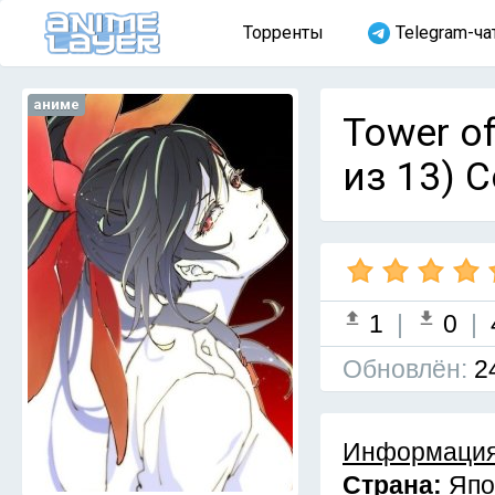
Торренты
Telegram-ча
аниме
Tower of
из 13) 
1
|
0
|
Обновлён:
2
Информация
Страна:
Япо