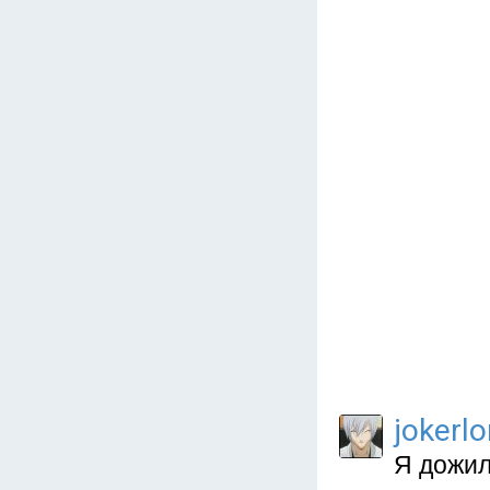
jokerl
Я дожил