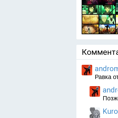
Коммента
andro
Равка о
and
Позж
Kuro