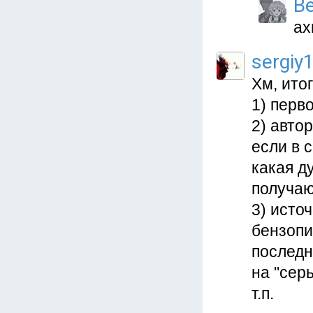
B
ах
sergiy
Хм, итог
1) перв
2) автор
если в 
какая ду
получаю
3) исто
бензопи
последн
на "сер
т.п.