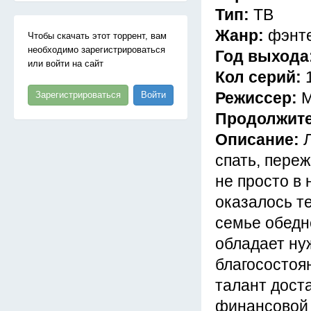
Тип:
ТВ
Жанр:
фэнте
Чтобы скачать этот торрент, вам
необходимо зарегистрироваться
Год выхода
или войти на сайт
Кол серий:
Режиссер:
М
Зарегистрироваться
Войти
Продолжит
Описание:
спать, пере
не просто в
оказалось т
семье обедн
обладает ну
благосостоян
талант дост
финансовой 