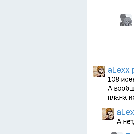
aLexx 
108 исе
А вообщ
плана и
aLex
А нет