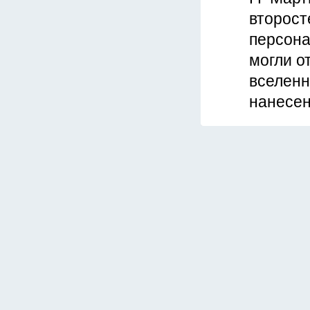
второст
персона
могли о
вселенн
нанесен