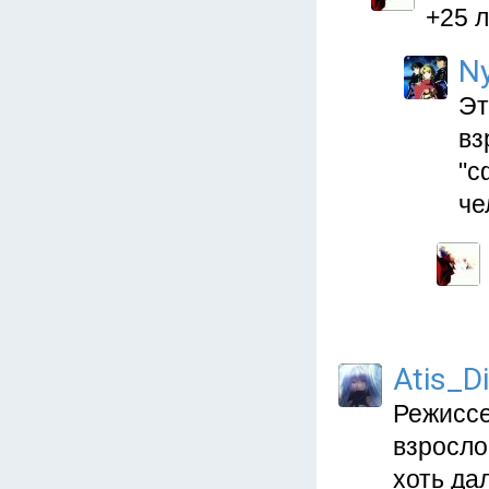
+25 л
N
Эт
вз
"с
че
Atis_D
Режиссе
взросло
хоть дал