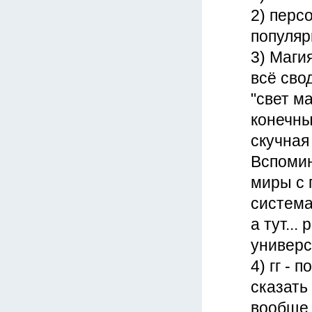
2) перс
популяр
3) Маги
всё сво
"свет м
конечны
скучная
Вспомин
миры с 
система
а тут...
универс
4) гг - 
сказать 
вообще 