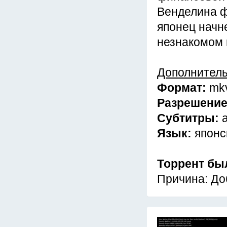
Венделина ф
японец начн
незнакомом 
Дополнител
Формат:
mk
Разрешени
Субтитры:
Язык:
японс
Торрент бы
Причина: До