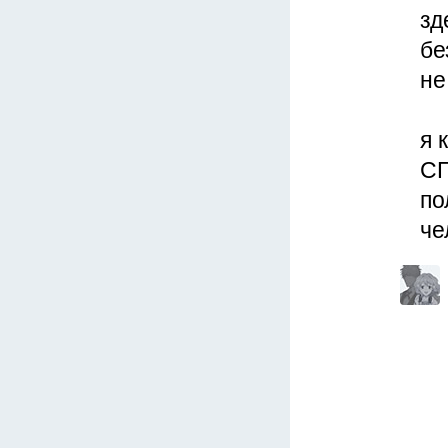
зд
бе
не
я 
СП
по
че