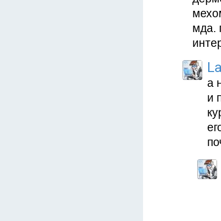
мехом
мда. 
интер
L
а 
и 
ку
ег
по