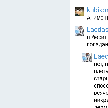
kubiko
Аниме н
Laeda
гг бесит
попадан
Lae
нет, 
плету
стар
спосо
всяче
нихре
дермо