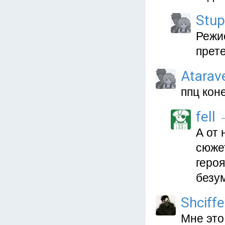
Stup
Режис
прет
Atarav
ппц кон
fell
—
А от 
сюжет
героя
безу
Shciffe
Мне это