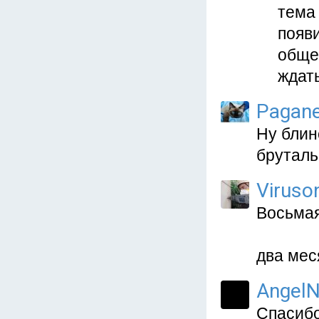
тема 
появи
обще
ждать
Pagane
Ну блин
брутальн
Viruso
Восьмая
два мес
AngelN
Спасибо