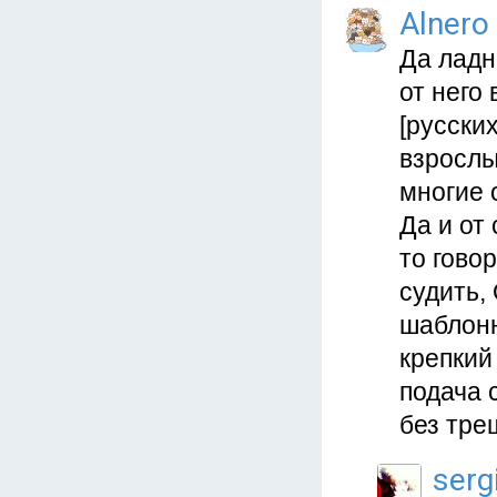
Alnero
Да ладн
от него
[русски
взрослы
многие 
Да и от
то гово
судить,
шаблонн
крепкий
подача 
без тре
serg