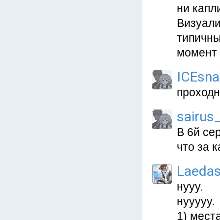
ни капл
Визуали
типичны
момент 
ICEsna
проходн
sairus
В 6й се
что за 
Laeda
нууу.
нууууу.
1) мест