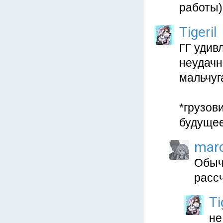
работы)
Tigeril
ГГ удив
неудачн
мальчуг
*грузов
будущее
mar
Обыч
расс
Ti
не