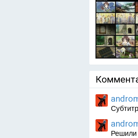
Коммента
andro
Субтитр
andro
Решили 