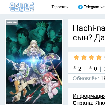
Торренты
Telegram-ча
аниме
Hachi-na
сын? Да
2
|
0
|
Обновлён:
1
Информация
Страна:
Япо