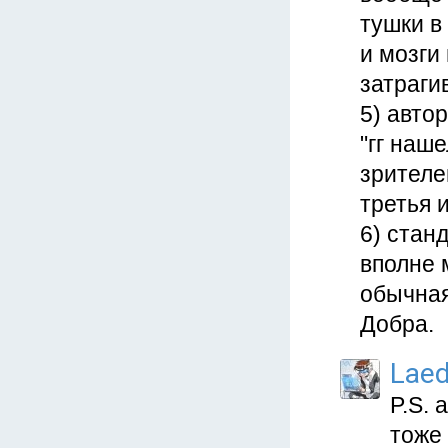
тушки в
и мозги
затрагив
5) авто
"гг наш
зрителе
третья 
6) стан
вполне 
обычная
Добра.
Lae
P.S. 
тоже