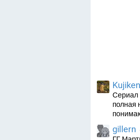
Kujiken
Сериал 
полная 
понимаю
gillern
ГГ Март