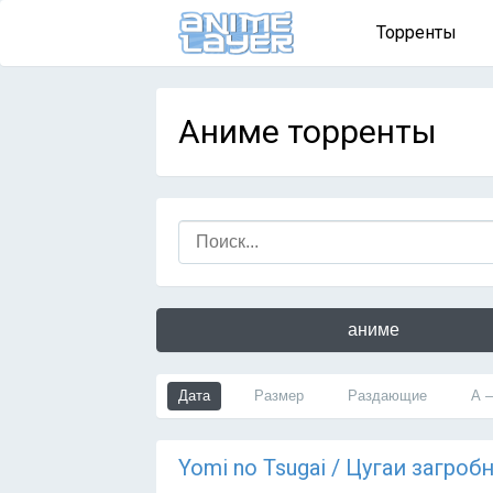
Торренты
Аниме торренты
аниме
Дата
Размер
Раздающие
А 
Yomi no Tsugai / Цугаи загроб