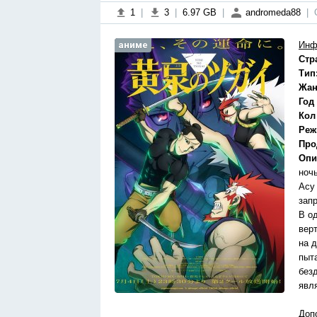
1
|
3
|
6.97 GB
|
andromeda88
|
аниме
Инф
Стр
Тип
Жан
Год
Кол
Реж
Про
Опи
ноч
Асу
зап
В о
вер
на 
пыт
безд
явл
Доп