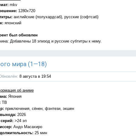
мат:
mkv
решение:
1280x720
титры:
английские (полухардсаб), русские (софтсаб)
к:
японский
рент был обновлен
чина: Добавлены 18 эпизод и русские субтитры к нему.
ного мира (1—18)
Обновлён:
8 августа в 19:54
ормация об аниме
ана:
Япония
:
ТВ
р:
приключения, сёнен, фэнтези, экшен
 выхода:
2026
 серий:
>24 эп
иссер:
Андо Масахиро
должительность:
25 мин