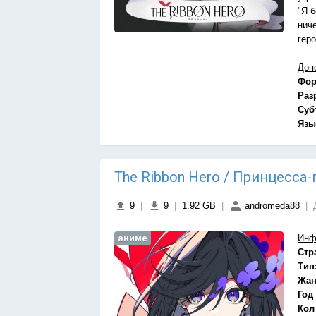
"Я 
нич
гер
Доп
Фор
Раз
Суб
Язы
The Ribbon Hero / Принцесса-г
9
|
9
|
1.92 GB
|
andromeda88
|
аниме
Инф
Стр
Тип
Жан
Год
Кол