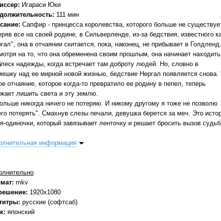
иссер:
Игараси Юки
должительность:
111 мин
сание:
Сапфир - принцесса королевства, которого больше не существуе
ряв все на своей родине, в Сильверленде, из-за бедствия, известного к
гал", она в отчаянии скитается, пока, наконец, не прибывает в Голдленд
мотря на то, что она обременена своим прошлым, она начинает находить
блеск надежды, когда встречает там доброту людей. Но, словно в
мешку над ее мирной новой жизнью, бедствие Нергал появляется снова. 
е отчаяние, которое когда-то превратило ее родину в пепел, теперь
ожает лишить света и эту землю.
больше никогда ничего не потеряю. И никому другому я тоже не позволю
его потерять". Смахнув слезы печали, девушка берется за меч. Это исто
оя-одиночки, который завязывает ленточку и решает бросить вызов судьб
олнительная информация
олнительно
мат:
mkv
решение:
1920x1080
титры:
русские (софтсаб)
к:
японский