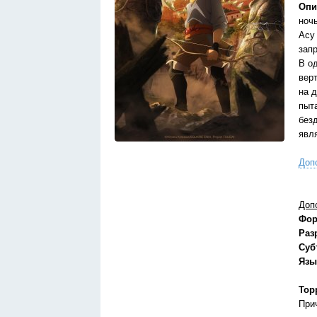
Опи
ноч
Асу
зап
В о
вер
на 
пыт
безд
явл
Доп
Доп
Фор
Раз
Суб
Язы
Тор
При