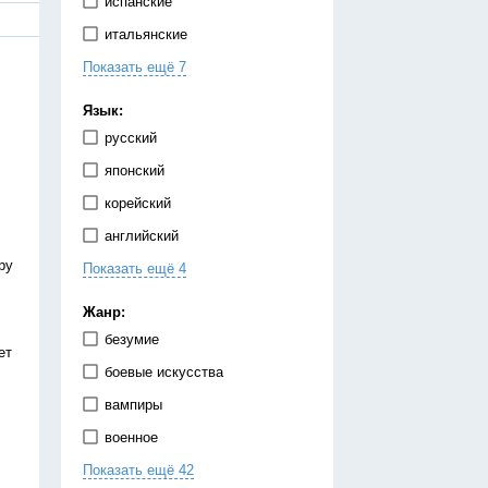
испанские
итальянские
Показать ещё 7
китайские
корейские
Язык:
немецкие
русский
португальские
японский
тайские
корейский
французские
английский
японские
ру
Показать ещё 4
испанский
китайский
Жанр:
немецкий
безумие
ет
украинский
боевые искусства
вампиры
военное
Показать ещё 42
гарем