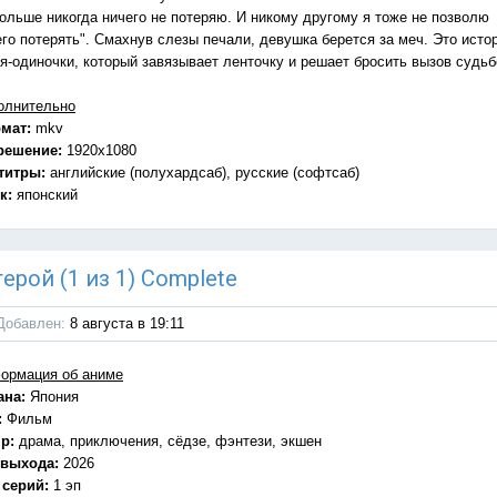
больше никогда ничего не потеряю. И никому другому я тоже не позволю
его потерять". Смахнув слезы печали, девушка берется за меч. Это исто
оя-одиночки, который завязывает ленточку и решает бросить вызов судьб
олнительно
мат:
mkv
решение:
1920x1080
титры:
английские (полухардсаб), русские (софтсаб)
к:
японский
ерой (1 из 1) Complete
Добавлен:
8 августа в 19:11
ормация об аниме
ана:
Япония
:
Фильм
р:
драма, приключения, сёдзе, фэнтези, экшен
 выхода:
2026
 серий:
1 эп