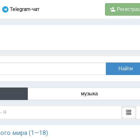
Telegram-чат
Регистра
музыка
— Я
ного мира (1—18)