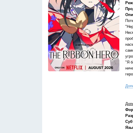
Реж
Про
Опи
Поте
"Нер
Нес
про
нас
само
угр
"Я 
нич
гер
Доп
Доп
Фор
Раз
Суб
Язы