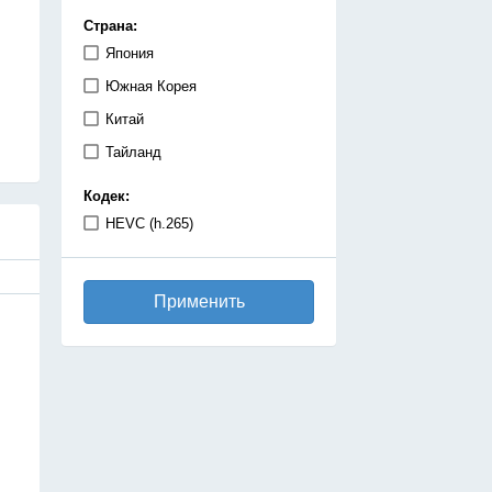
демоны
Страна:
детектив
Япония
дзёсей
Южная Корея
драма
Китай
игры
Тайланд
исекай
Кодек:
исторический
HEVC (h.265)
катастрофа
киберпанк
Применить
комедия
космос
магия
махо-сёдзе
машины
медицинская драма