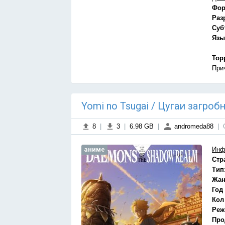
Фор
Раз
Суб
Язы
Тор
При
Yomi no Tsugai / Цугаи загроб
8
|
3
|
6.98 GB
|
andromeda88
|
аниме
Инф
Стр
Тип
Жан
Год
Кол
Реж
Про