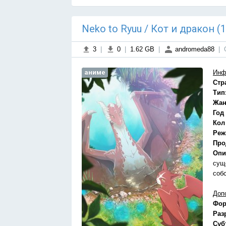
Neko to Ryuu / Кот и дракон (
3
|
0
|
1.62 GB
|
andromeda88
|
аниме
Инф
Стр
Тип
Жан
Год
Кол
Реж
Про
Опи
сущ
соб
Доп
Фор
Раз
Суб