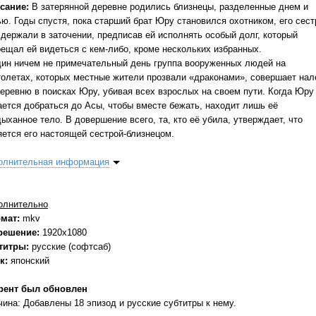
сание:
В затерянной деревне родились близнецы, разделенные днем и
ью. Годы спустя, пока старший брат Юру становился охотником, его сест
 держали в заточении, предписав ей исполнять особый долг, который
рещал ей видеться с кем-либо, кроме нескольких избранных.
дин ничем не примечательный день группа вооруженных людей на
толетах, которых местные жители прозвали «драконами», совершает нал
деревню в поисках Юру, убивая всех взрослых на своем пути. Когда Юру
ается добраться до Асы, чтобы вместе бежать, находит лишь её
ыханное тело. В довершение всего, та, кто её убила, утверждает, что
яется его настоящей сестрой-близнецом.
олнительная информация
олнительно
мат:
mkv
решение:
1920x1080
титры:
русские (софтсаб)
к:
японский
рент был обновлен
чина: Добавлены 18 эпизод и русские субтитры к нему.