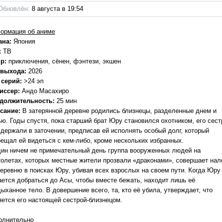
Обновлён:
8 августа в 19:54
ормация об аниме
ана:
Япония
:
ТВ
р:
приключения, сёнен, фэнтези, экшен
 выхода:
2026
 серий:
>24 эп
иссер:
Андо Масахиро
должительность:
25 мин
сание:
В затерянной деревне родились близнецы, разделенные днем и
ью. Годы спустя, пока старший брат Юру становился охотником, его сест
 держали в заточении, предписав ей исполнять особый долг, который
рещал ей видеться с кем-либо, кроме нескольких избранных.
дин ничем не примечательный день группа вооруженных людей на
толетах, которых местные жители прозвали «драконами», совершает нал
деревню в поисках Юру, убивая всех взрослых на своем пути. Когда Юру
ается добраться до Асы, чтобы вместе бежать, находит лишь её
ыханное тело. В довершение всего, та, кто её убила, утверждает, что
яется его настоящей сестрой-близнецом.
олнительно