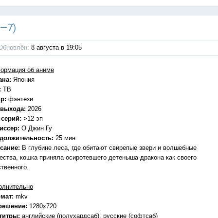
1—7)
Обновлён:
8 августа в 19:05
ормация об аниме
ана:
Япония
:
ТВ
р:
фэнтези
 выхода:
2026
 серий:
>12 эп
иссер:
О Джин Гу
должительность:
25 мин
сание:
В глубине леса, где обитают свирепые звери и волшебные
ества, кошка приняла осиротевшего детеныша дракона как своего
ственного.
олнительно
мат:
mkv
решение:
1280x720
титры:
английские (полухардсаб), русские (софтсаб)