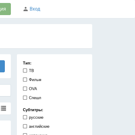
Вход
ция
Тип:
ТВ
Фильм
OVA
Спешл
Субтитры:
русские
английские