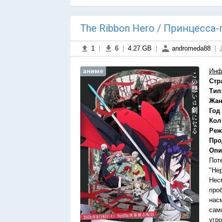
The Ribbon Hero / Принцесса-г
1
|
6
|
4.27 GB
|
andromeda88
|
аниме
Инф
Стр
Тип
Жан
Год
Кол
Реж
Про
Опи
Поте
"Нер
Нес
про
нас
само
угр