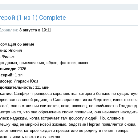
ерой (1 из 1) Complete
Добавлен:
8 августа в 19:11
ормация об аниме
ана:
Япония
:
Фильм
р:
драма, приключения, сёдзе, фэнтези, экшен
 выхода:
2026
 серий:
1 эп
иссер:
Игараси Юки
должительность:
111 мин
сание:
Сапфир - принцесса королевства, которого больше не существуе
ряв все на своей родине, в Сильверленде, из-за бедствия, известного к
гал", она в отчаянии скитается, пока, наконец, не прибывает в Голдленд
мотря на то, что она обременена своим прошлым, она начинает находить
блеск надежды, когда встречает там доброту людей. Но, словно в
мешку над ее мирной новой жизнью, бедствие Нергал появляется снова. 
е отчаяние, которое когда-то превратило ее родину в пепел, теперь
ожает лишить света и эту землю.