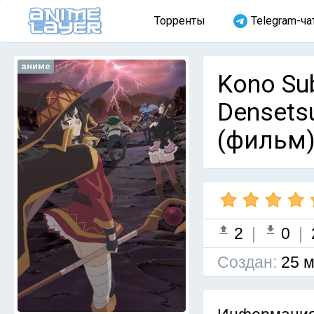
Торренты
Telegram-ча
аниме
Kono Sub
Densets
(фильм)
2
|
0
|
Cоздан:
25 м