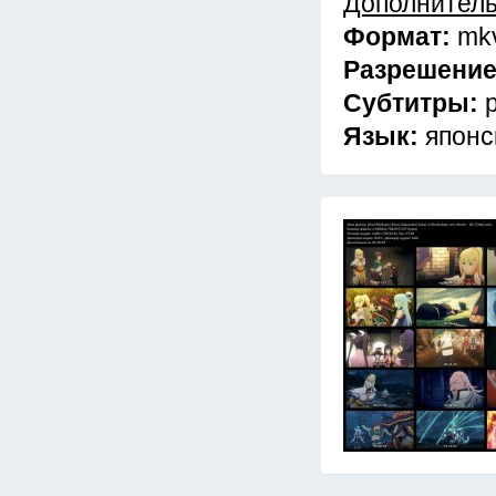
Дополнител
Формат:
mk
Разрешени
Субтитры:
Язык:
японс