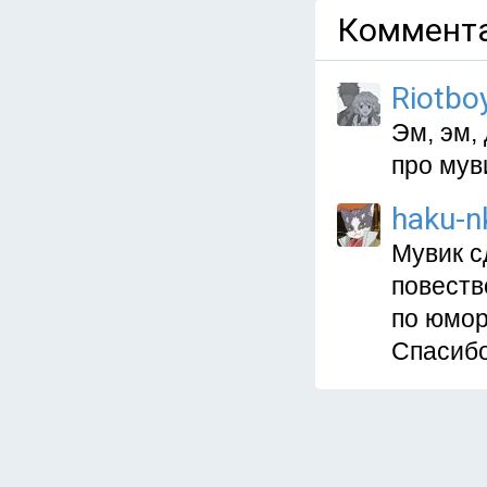
Коммента
Riotbo
Эм, эм,
про мув
haku-n
Мувик с
повеств
по юмор
Спасибо