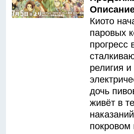
Описани
Киото нач
паровых к
прогресс 
сталкива
религия и
электриче
дочь пиво
живёт в т
наказаний
покровом 