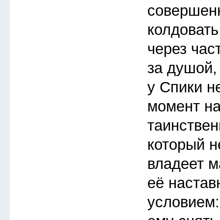
совершен
колдовать
через час
за душой,
у Спики н
момент на
таинствен
который не
владеет ма
её настав
условием: