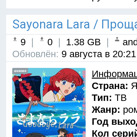
Sayonara Lara / Прощ
9
|
0
|
1.38 GB
|
and
Обновлён:
9 августа в 20:21
аниме
Информац
Страна:
Я
Тип:
ТВ
Жанр:
ро
Год выхо
Кол сери