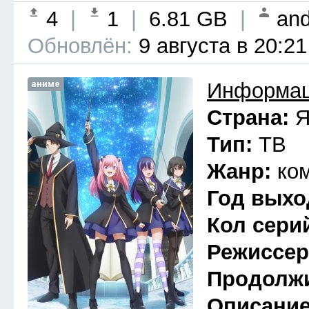
4
|
1
|
6.81 GB
|
and
Обновлён:
9 августа в 20:21
аниме
Информац
Страна:
Я
Тип:
ТВ
Жанр:
ко
Год выхо
Кол сери
Режиссе
Продолж
Описани