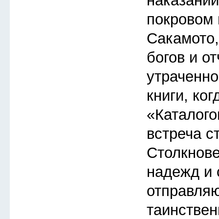
наказаний
покровом 
Сакамото
богов и о
утраченно
книги, ког
«Каталого
встреча с
Столкнов
надежд и 
отправляю
таинствен