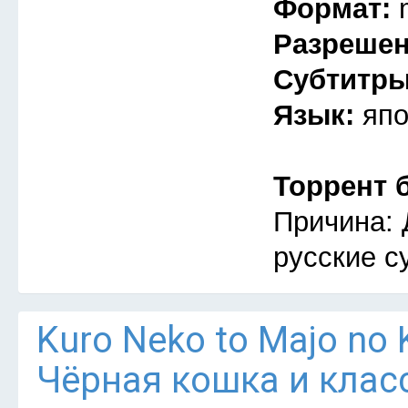
Формат:
Разреше
Субтитр
Язык:
япо
Торрент 
Причина: 
русские с
Kuro Neko to Majo no 
Чёрная кошка и клас