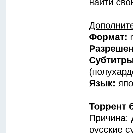
найти св
Дополнит
Формат:
Разреше
Субтитр
(полухард
Язык:
япо
Торрент 
Причина: 
русские с