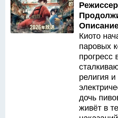
Режиссе
Продолж
Описани
Киото нач
паровых к
прогресс 
сталкива
религия и
электриче
дочь пиво
живёт в т