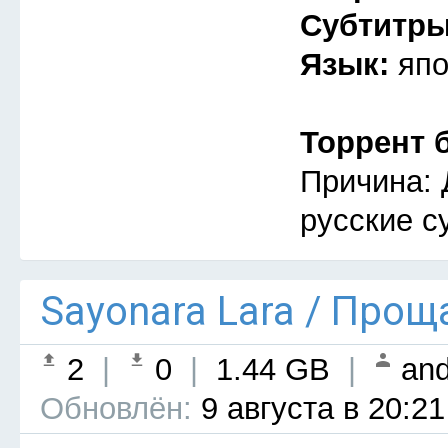
Субтитр
Язык:
япо
Торрент 
Причина: 
русские с
Sayonara Lara / Прощ
2
|
0
|
1.44 GB
|
and
Обновлён:
9 августа в 20:21