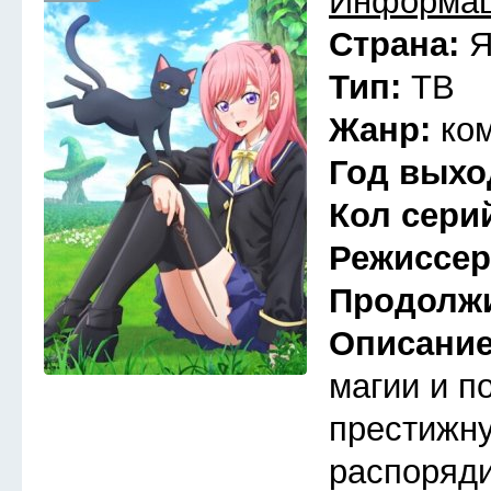
Информац
Страна:
Я
Тип:
ТВ
Жанр:
ко
Год выхо
Кол сери
Режиссе
Продолж
Описани
магии и п
престижну
распоряди