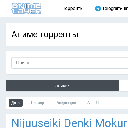
Торренты
Telegram-ча
Аниме торренты
аниме
Дата
Размер
Раздающие
А — Я
Nijuuseiki Denki Mokur