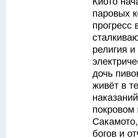
Киото нач
паровых к
прогресс 
сталкива
религия и
электриче
дочь пиво
живёт в т
наказаний
покровом 
Сакамото
богов и о