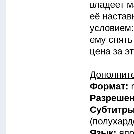
владеет ма
её настав
условием:
ему снять
цена за э
Дополнит
Формат:
Разреше
Субтитр
(полухард
Язык:
япо