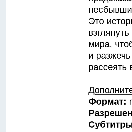
несбывшие
Это истор
взглянуть
мира, что
и разжечь
рассеять 
Дополнит
Формат:
Разреше
Субтитр