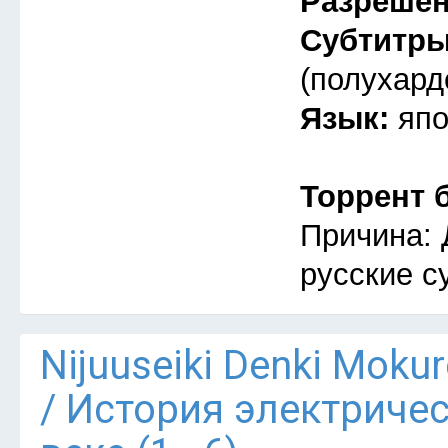
Разреше
Субтитр
(полухард
Язык:
япо
Торрент 
Причина: 
русские с
Nijuuseiki Denki Mokur
/ История электриче