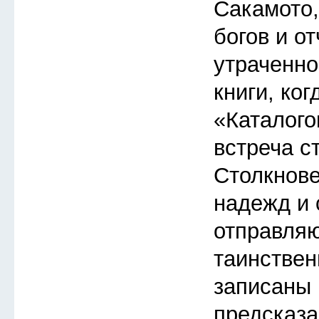
Сакамото
богов и о
утраченно
книги, ког
«Каталого
встреча с
Столкнов
надежд и 
отправляю
таинствен
записаны 
предсказа