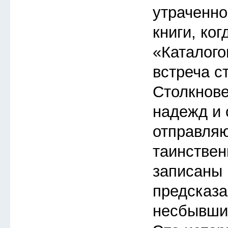
утраченно
книги, ког
«Каталого
встреча с
Столкнов
надежд и 
отправляю
таинствен
записаны 
предсказа
несбывшие