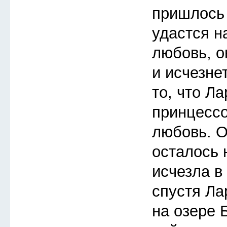
пришлось 
удастся н
любовь, о
и исчезне
то, что Л
принцессо
любовь. О
осталось 
исчезла в
спустя Ла
на озере 