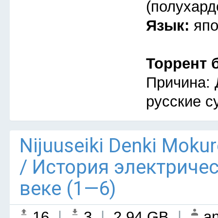
(полухард
Язык:
япо
Торрент 
Причина: 
русские с
Nijuuseiki Denki Mokur
/ История электриче
веке (1—6)
16
|
3
|
2.94 GB
|
an