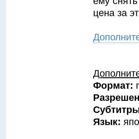
ему снять
цена за э
Дополнит
Дополнит
Формат:
Разреше
Субтитр
Язык:
япо