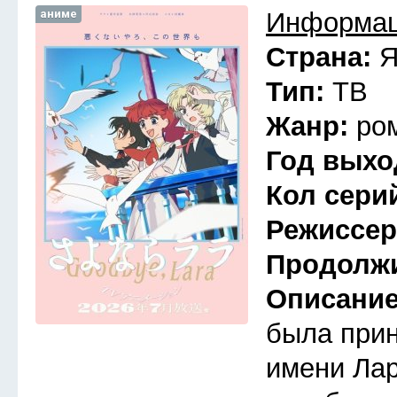
аниме
Информац
Страна:
Я
Тип:
ТВ
Жанр:
ро
Год выхо
Кол сери
Режиссе
Продолж
Описани
была прин
имени Лар