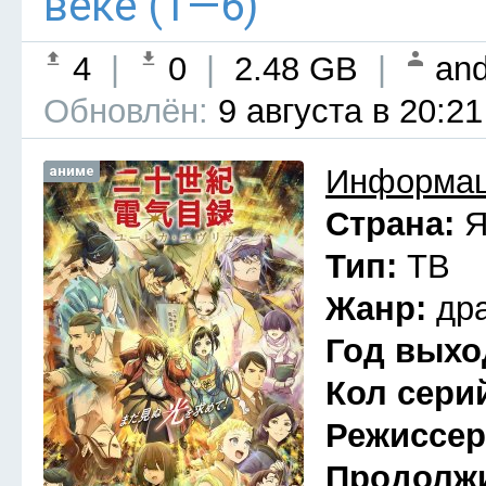
веке (1—6)
4
|
0
|
2.48 GB
|
and
Обновлён:
9 августа в 20:21
аниме
Информац
Страна:
Я
Тип:
ТВ
Жанр:
др
Год выхо
Кол сери
Режиссе
Продолж