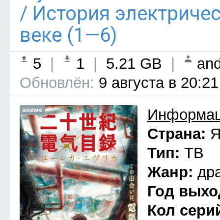
/ История электриче
веке (1—6)
5
|
1
|
5.21 GB
|
and
Обновлён:
9 августа в 20:21
аниме
Информац
Страна:
Я
Тип:
ТВ
Жанр:
др
Год выхо
Кол сери