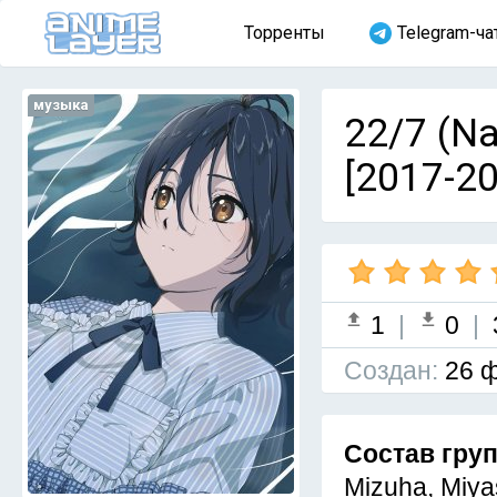
Торренты
Telegram-ча
музыка
22/7 (Na
[2017-2
1
|
0
|
Cоздан:
26 ф
Состав гру
Mizuha, Miya