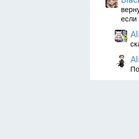
верну
если 
Al
ск
Al
По