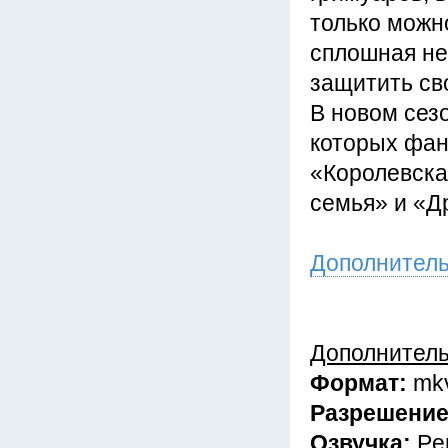
только можно
сплошная не
защитить св
В новом сез
которых фан
«Королевска
семья» и «Д
Дополнител
Дополнител
Формат:
mk
Разрешени
Озвучка:
Pe