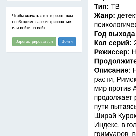
Тип:
ТВ
Жанр:
детек
Чтобы скачать этот торрент, вам
необходимо зарегистрироваться
психологичес
или войти на сайт
Год выхода
Кол серий:
Зарегистрироваться
Войти
Режиссер:
Н
Продолжит
Описание:
расти, Римс
мир против 
продолжает 
пути пытаяс
Ширай Куроко
Индекс, в г
гримуаров, в