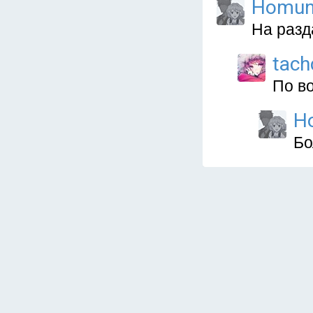
Homun
На разд
tach
По в
H
Бо