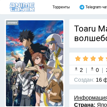
Торренты
Telegram-ча
аниме
Toaru Ma
волшебс
2
|
0
|
Cоздан:
16 ф
Информация
Страна:
Япо