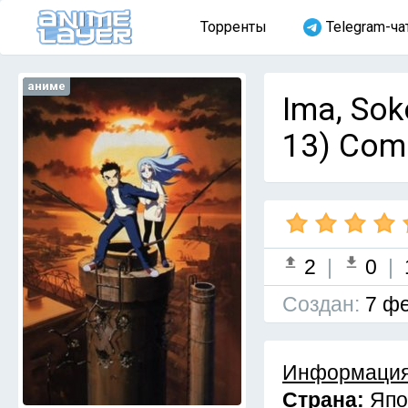
Торренты
Telegram-ча
аниме
Ima, Sok
13) Com
2
|
0
|
Cоздан:
7 фе
Информация
Страна:
Япо