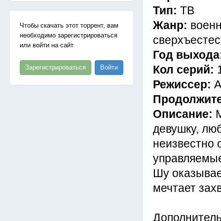
Тип:
ТВ
Жанр:
военн
Чтобы скачать этот торрент, вам
необходимо зарегистрироваться
сверхъестес
или войти на сайт
Год выхода
Кол серий:
Зарегистрироваться
Войти
Режиссер:
А
Продолжит
Описание:
девушку, лю
неизвестно 
управляемые
Шу оказывае
мечтает зах
Дополнител