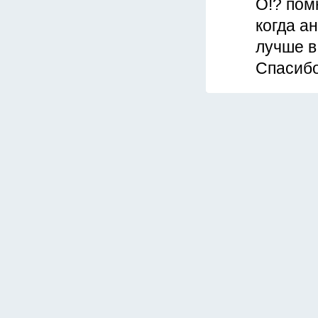
О!? пом
когда а
лучше в
Спасибо