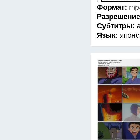
Формат:
mp
Разрешени
Субтитры:
Язык:
японс