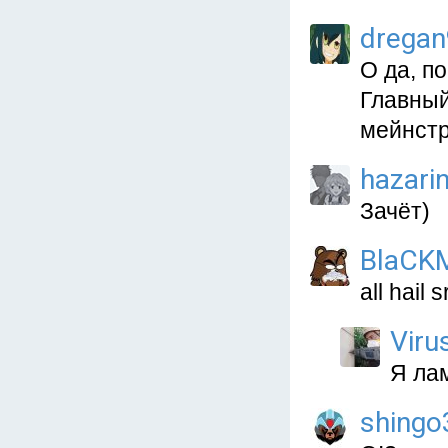
drega
О да, п
Главный
мейнст
hazari
Зачёт)
BlaCK
all hail sr
Viru
Я ла
shingo