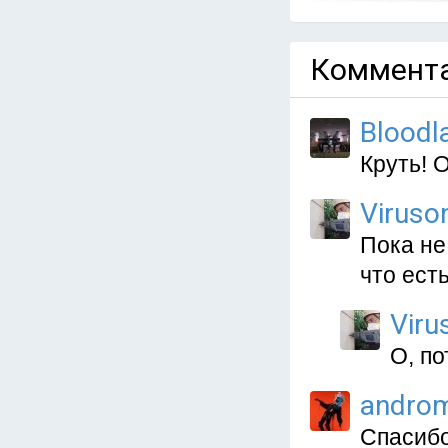
Коммента
Bloodl
Круть! 
Viruso
Пока не
что ест
Viru
О, по
andro
Спасибо