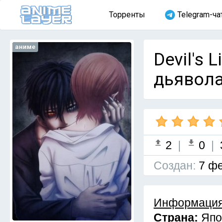
Торренты
Telegram-ча
аниме
Devil's 
дьявола
2
|
0
|
Cоздан:
7 фе
Информация
Страна:
Япо