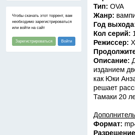
Тип:
OVA
Жанр:
вампи
Чтобы скачать этот торрент, вам
необходимо зарегистрироваться
Год выхода
или войти на сайт
Кол серий:
Режиссер:
Х
Зарегистрироваться
Войти
Продолжит
Описание:
изданием дв
как Юки Анз
решает расс
Тамаки 20 ле
Дополнител
Формат:
mp
Разрешени