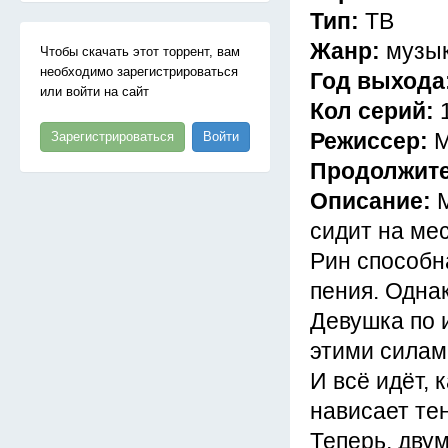
Тип:
ТВ
Жанр:
музык
Чтобы скачать этот торрент, вам
необходимо зарегистрироваться
Год выхода
или войти на сайт
Кол серий:
Режиссер:
М
Зарегистрироваться
Войти
Продолжит
Описание:
сидит на ме
Рин способн
пения. Однак
Девушка по 
этими силам
И всё идёт, 
нависает те
Теперь, дву