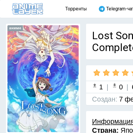
Торренты
Telegram-ча
аниме
Lost So
Complet
1
|
0
|
Cоздан:
7 фе
Информация
Страна:
Япо