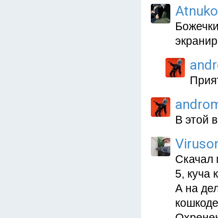
Atnuko
Божечки
экранир
and
Прият
andro
В этой в
Viruso
Скачал 
5, куча
А на де
кошкоде
Охренен