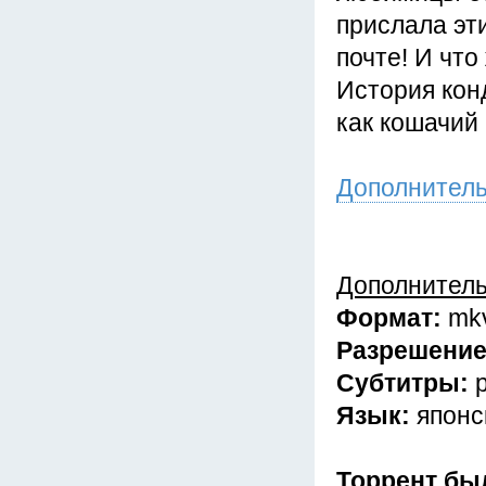
прислала эт
почте! И что
История конд
как кошачий 
Дополнител
Дополнител
Формат:
mk
Разрешени
Субтитры:
Язык:
японс
Торрент бы