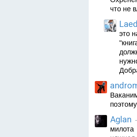
что не в
Lae
это н
"книг
должн
нужн
Добр
andro
Ваканим
поэтому
Aglan
—
милота