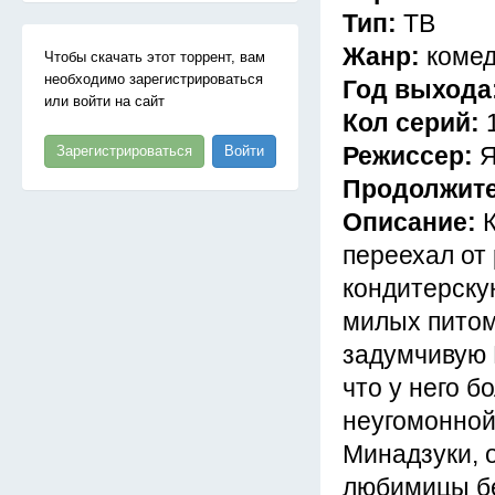
Тип:
ТВ
Жанр:
комед
Чтобы скачать этот торрент, вам
необходимо зарегистрироваться
Год выхода
или войти на сайт
Кол серий:
Режиссер:
Я
Зарегистрироваться
Войти
Продолжит
Описание:
переехал от
кондитерску
милых питом
задумчивую 
что у него б
неугомонной 
Минадзуки, о
любимицы бе