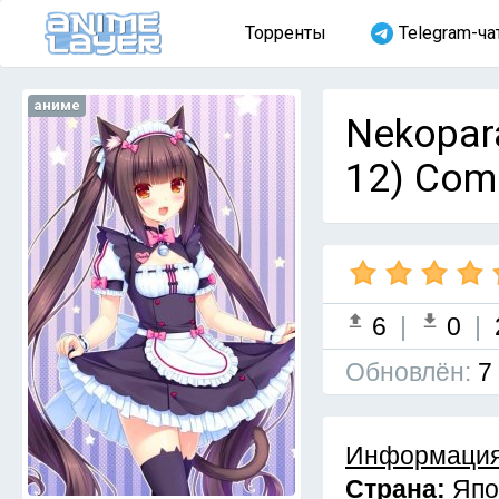
Торренты
Telegram-ча
аниме
Nekopara
12) Com
6
|
0
|
Обновлён:
7
Информация
Страна:
Япо