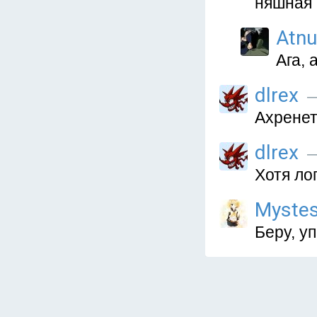
няшная 
Atn
Ага, 
dlrex
—
Ахренет
dlrex
—
Хотя ло
Myste
Беру, у