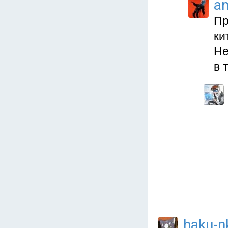
a
Пр
ки
Не
в 
haku-n