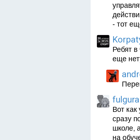
управля
действи
- тот е
Korpat
Ребят в
еще нет
and
Перев
fulgura
Вот как
сразу п
школе, 
на обуч