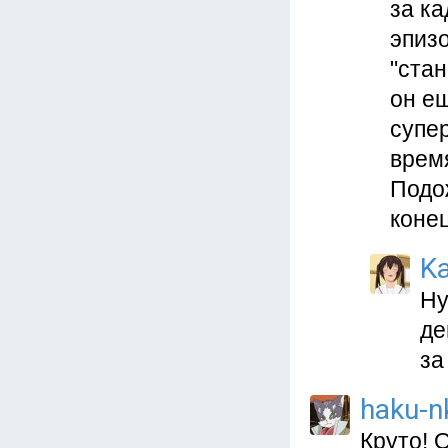
за ка
эпиз
"стан
он ещ
супе
врем
Подож
коне
Ka
Ну
де
за
haku-n
Круто! 