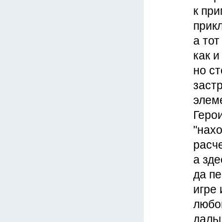
к при
прик
а тот
как и
но ст
заст
элем
Геро
"нах
расч
а зде
да пе
игре 
любо
даль