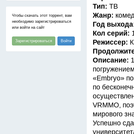
Тип:
ТВ
Жанр:
комед
Чтобы скачать этот торрент, вам
необходимо зарегистрироваться
Год выхода
или войти на сайт
Кол серий:
Режиссер:
К
Зарегистрироваться
Войти
Продолжит
Описание:
погружением
«Embryo» по
по бесконеч
осуществлен
VRMMO, поэт
мирового зн
Успешно сда
университет