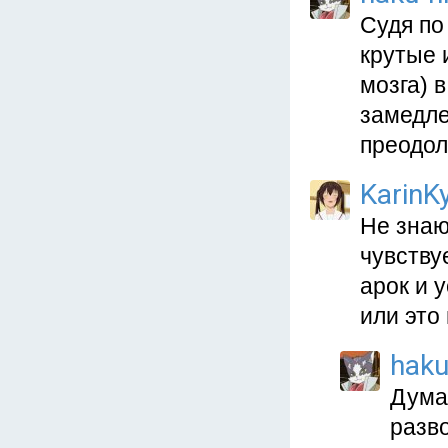
Судя по
крутые 
мозга) 
замедле
преодол
KarinKy
Не знаю
чувству
арок и 
или это
haku
Думаю
разв