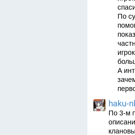
спаси
По с
помо
пока
част
игрок
больш
А инт
зачем
перв
haku-n
По 3-м 
описани
клановы