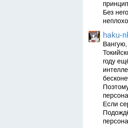
принцип
Без нег
неплохо
haku-n
Вангую,
Токийск
году ещ
интелле
бесконе
Поэтому
персона
Если се
Подождё
персона