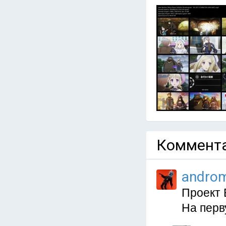
Коммента
andro
Проект 
На перв