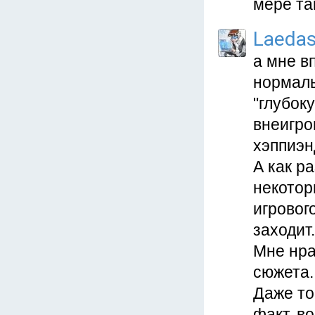
мере та
Laeda
а мне в
нормаль
"глубок
внеигро
хэппиэн
А как р
некотор
игровог
заходит.
Мне нра
сюжета.
Даже то
факт, в