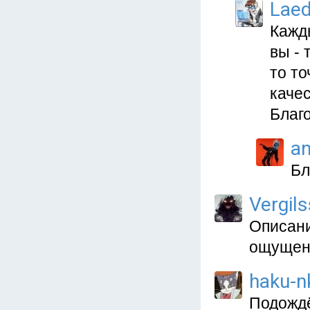
Lae
Кажд
вы - 
то то
каче
Благо
a
Бл
Vergil
Описани
ощущени
haku-n
Подождё