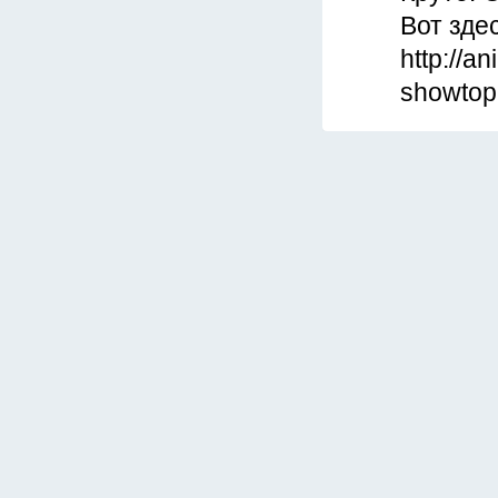
Вот зде
http://a
showtop