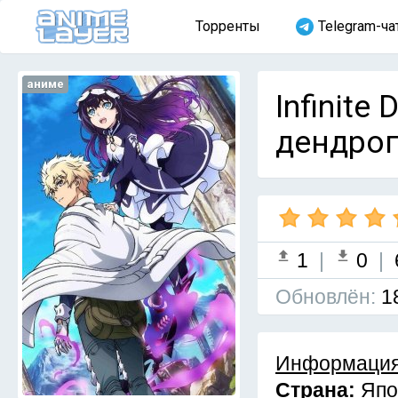
Торренты
Telegram-ча
аниме
Infinit
дендрог
1
|
0
|
Обновлён:
1
Информация
Страна:
Япо