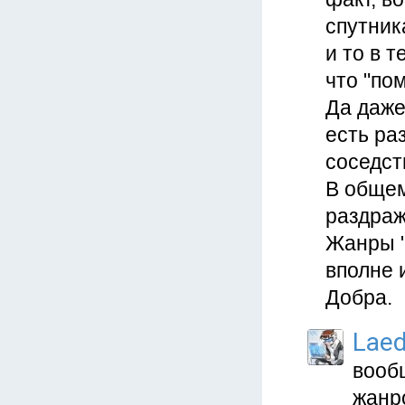
спутник
и то в 
что "по
Да даже
есть ра
соседст
В общем
раздраж
Жанры "
вполне 
Добра.
Lae
вообщ
жанро