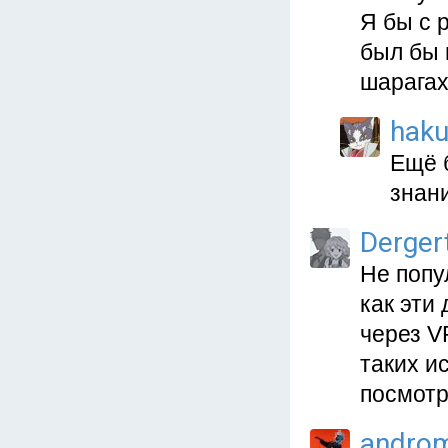
Я бы с 
был бы 
шарагах
haku
Ещё 
знани
Derger
Не попу
как эти
через V
таких и
посмотр
andro