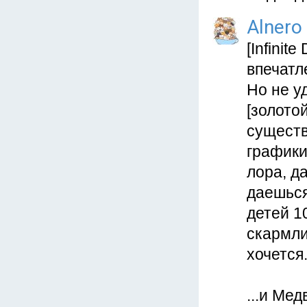
Alnero
[Infini
впечатл
Но не у
[золотой
существ
графики
лора, д
даешься
детей 1
скармли
хочется
...и Ме