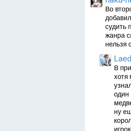
Во втор
добавил
судить 
жанра с
нельзя с
Lae
В пр
хотя 
узнал
один 
медв
ну ещ
коро
игрок