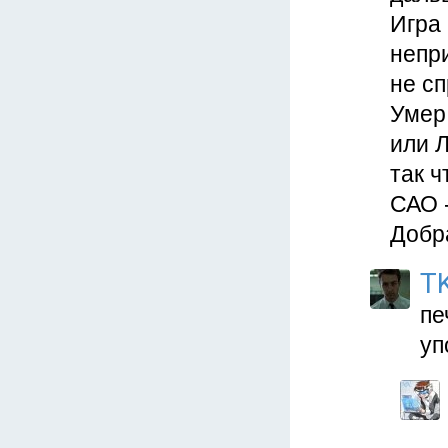
Игра 
непри
не сп
Умер 
или Л
так 
САО 
Добр
T
пе
уп