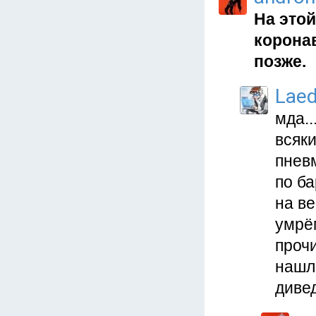
На этой
корона
позже.
Lae
мда..
всяки
пневм
по ба
на ве
умрём
проч
нашл
дивед