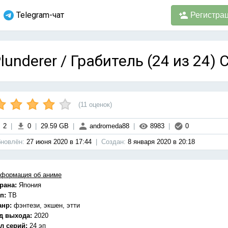
Telegram-чат
Регистра
lunderer / Грабитель (24 из 24)
(
11
оценок)
2
|
0
|
29.59 GB
|
andromeda88
|
8983
|
0
новлён:
27 июня 2020 в 17:44
|
Cоздан:
8 января 2020 в 20:18
формация об аниме
рана:
Япония
п:
ТВ
анр:
фэнтези, экшен, этти
д выхода:
2020
л серий:
24 эп