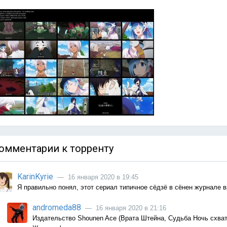
омментарии к торренту
KarinKyrie
— 16 января 2020 в 19:45
Я правильно понял, этот сериал типичное сёдзё в сёнен журнале 
andromeda88
— 16 января 2020 в 21:16
Издательство Shounen Ace (Врата Штейна, Судьба Ночь схватки