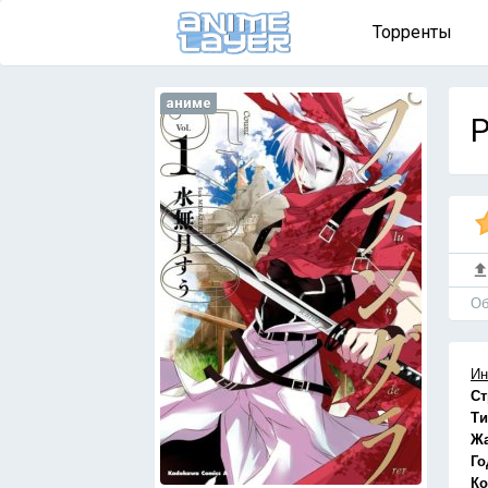
Торренты
аниме
P
Об
Ин
Ст
Ти
Ж
Го
Ко