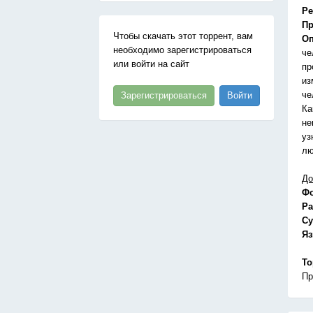
Ре
Пр
Чтобы скачать этот торрент, вам
Оп
необходимо зарегистрироваться
че
или войти на сайт
пр
из
че
Зарегистрироваться
Войти
Ка
не
уз
лю
До
Ф
Ра
Су
Я
То
Пр