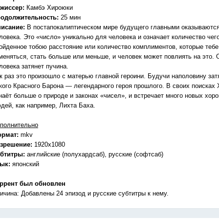
жиссер:
Камбэ Хироюки
одолжительность:
25 мин
исание:
В постапокалиптическом мире будущего главными оказываются
ловека. Это «число» уникально для человека и означает количество чего
ойденное тобою расстояние или количество комплиментов, которые тебе 
меняться, стать больше или меньше, и человек может повлиять на это. 
ловека затянет пучина.
к раз это произошло с матерью главной героини. Будучи наполовину зат
кого Красного Барона — легендарного героя прошлого. В своих поисках 
наёт больше о природе и законах «чисел», и встречает много новых хоро
дей, как например, Лихта Баха.
полнительно
ормат:
mkv
зрешение:
1920х1080
бтитры:
английские (полухардсаб), русские (софтсаб)
зык:
японский
ррент был обновлен
ичина: Добавлены 24 эпизод и русские субтитры к нему.