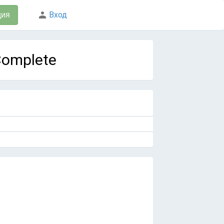
Вход
ция
 Complete