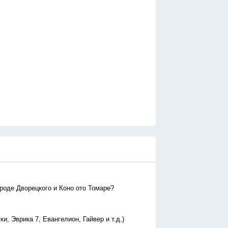
вроде Дворецкого и Коно ото Томаре?
, Эврика 7, Евангелион, Гайвер и т.д.)