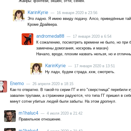
Жанры: фэнтези, экшен, этти, сенен.
KarinKyrie
— 16 января 2020 в 23:56
Это ладно. Я имею ввиду подачу. Алсо, приведённые тай
Кроме Драйвера.
andromeda88
— 17 января 2020 в 6:54
К сожалению, посмотреть времени не было, но при 
замечены домогания, носкровь и махач)
Начало, вроде, плохим назвать нельзя, но и отличн
KarinKyrie
— 17 января 2020 в 13:51
Ну ладн, будем страда..кхм, смотреть.
Enemo
— 26 апреля 2020 в 18:15
Как-то отвратно. В такой-то серии ГГ и его "сверстница" перебили 
завален трупами, а стражники радуются, что типа ГГ пришел в себя
минут сотни убитых людей были забыты. На этом дропнул.
m1haluc4
— 4 июля 2020 в 21:42
Правильное отношение.
m1haluc4