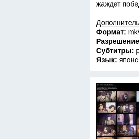
жаждет побе
Дополнител
Формат:
mk
Разрешени
Субтитры:
Язык:
японс