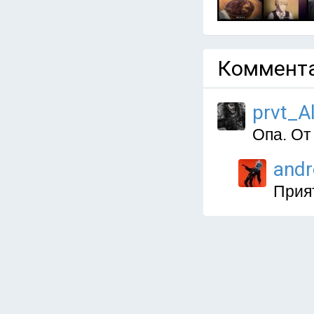
Коммента
prvt_A
Опа. От
and
Прия