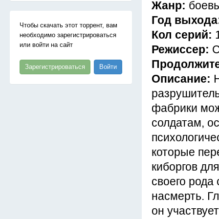
Жанр:
боевы
Год выхода
Чтобы скачать этот торрент, вам
Кол серий:
необходимо зарегистрироваться
или войти на сайт
Режиссер:
С
Продолжит
Зарегистрироваться
Войти
Описание:
разрушитель
фабрики мож
солдатам, о
психологиче
которые пер
киборгов дл
своего рода
насмерть. Г
он участвует