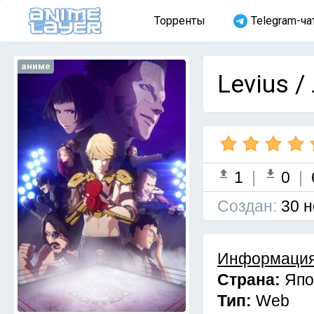
Торренты
Telegram-ча
аниме
Levius /
1
|
0
|
Cоздан:
30 н
Информация
Страна:
Япо
Тип:
Web