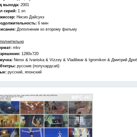
д выхода:
2001
л серий:
1 эп
жиссер:
Нисио Дайсукэ
одолжительность:
6 мин
исание:
Дополнение ко второму фильму
полнительно
ормат:
mkv
зрешение:
1280x720
вучка:
Nerox & Ivaniska & Vizzey & Vladibear & Igromikon & Дмитрий Дро
бтитры:
русские (полухардсаб)
зык:
русский, японский