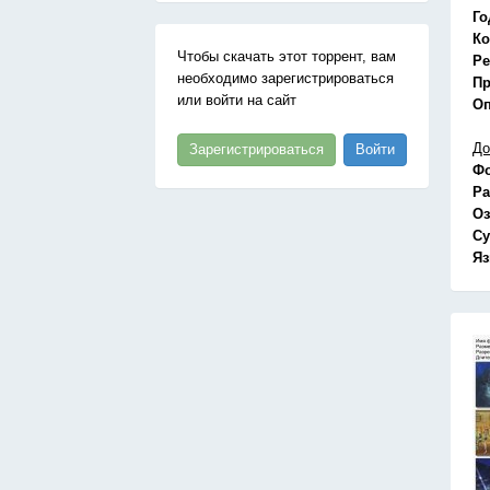
Го
Ко
Чтобы скачать этот торрент, вам
Ре
необходимо зарегистрироваться
Пр
или войти на сайт
Оп
До
Зарегистрироваться
Войти
Ф
Ра
Оз
Су
Я