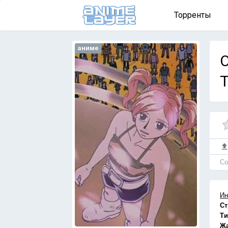
Торренты
аниме
O
Т
Cо
Ин
Ст
Ти
Ж