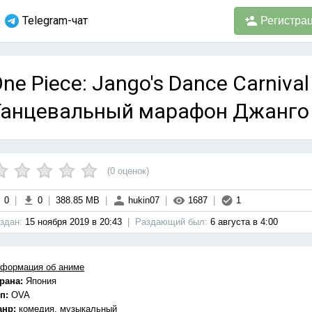
Telegram-чат
Регистра
ne Piece: Jango's Dance Carnival
анцевальный марафон Джанго (
(
0
оценок)
0
|
0
|
388.85 MB
|
hukin07
|
1687
|
1
здан:
15 ноября 2019 в 20:43
|
Раздающий был:
6 августа в 4:00
формация об аниме
рана:
Япония
п:
OVA
анр:
комедия, музыкальный