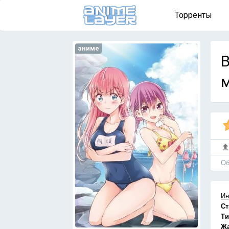
Торренты
аниме
B
м
Об
Ин
Ст
Ти
Ж