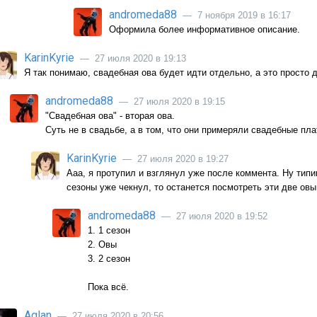
andromeda88
— 7 ноября 2019 в 16:17
Оформила более информативное описание.
KarinKyrie
— 27 июля 2020 в 19:13
Я так понимаю, свадебная ова будет идти отдельно, а это просто 
andromeda88
— 27 июля 2020 в 19:15
"Свадебная ова" - вторая ова.
Суть не в свадьбе, а в том, что они примеряли свадебные пла
KarinKyrie
— 27 июля 2020 в 19:27
Ааа, я протупил и взглянул уже после коммента. Ну типика
сезоны уже чекнул, то останется посмотреть эти две ов
andromeda88
— 27 июля 2020 в 19:52
1. 1 сезон
2. Овы
3. 2 сезон
Пока всё.
Aglan
— 27 июля 2020 в 20:56