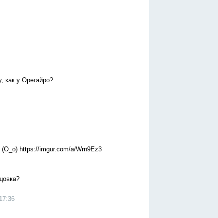
у, как у Орегайро?
(О_о) https://imgur.com/a/Wrn9Ez3
нцовка?
17:36