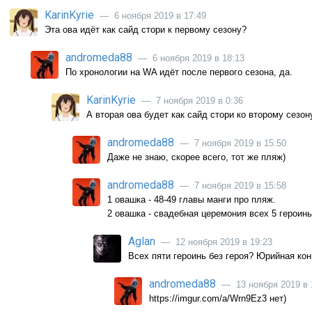
KarinKyrie
— 6 ноября 2019 в 17:49
Эта ова идёт как сайд стори к первому сезону?
andromeda88
— 6 ноября 2019 в 18:13
По хронологии на WA идёт после первого сезона, да.
KarinKyrie
— 7 ноября 2019 в 0:36
А вторая ова будет как сайд стори ко второму сезон
andromeda88
— 7 ноября 2019 в 15:50
Даже не знаю, скорее всего, тот же пляж)
andromeda88
— 7 ноября 2019 в 15:58
1 овашка - 48-49 главы манги про пляж.
2 овашка - свадебная церемония всех 5 героинь 
Aglan
— 12 ноября 2019 в 19:23
Всех пяти героинь без героя? Юрийная ко
andromeda88
— 13 ноября 2019 в 
https://imgur.com/a/Wrn9Ez3 нет)