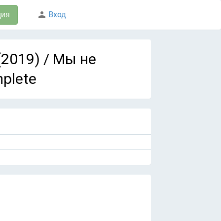
Вход
ция
(2019) / Мы не
plete