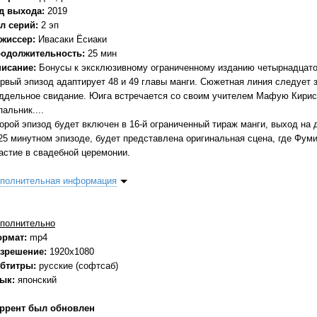
д выхода:
2019
л серий:
2 эп
жиссер:
Ивасаки Ёсиаки
одолжительность:
25 мин
исание:
Бонусы к эксклюзивному ограниченному изданию четырнадцатог
рвый эпизод адаптирует 48 и 49 главы манги. Сюжетная линия следует 
ддельное свидание. Юига встречается со своим учителем Мафую Кирису
пальник....
орой эпизод будет включен в 16-й ограниченный тираж манги, выход на д
25 минутном эпизоде, будет представлена оригинальная сцена, где Фум
астие в свадебной церемонии.
полнительная информация
полнительно
ормат:
mp4
зрешение:
1920х1080
бтитры:
русские (софтсаб)
зык:
японский
ррент был обновлен