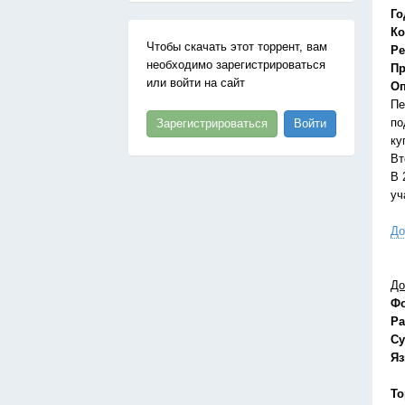
Го
Ко
Чтобы скачать этот торрент, вам
Ре
необходимо зарегистрироваться
Пр
или войти на сайт
Оп
Пе
по
Зарегистрироваться
Войти
ку
Вт
В 
уч
До
До
Ф
Ра
Су
Я
То