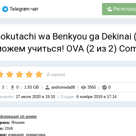
Telegram-чат
Регистра
okutachi wa Benkyou ga Dekinai 
ожем учиться! OVA (2 из 2) Com
(
5
оценок)
3
|
0
|
1.83 GB
|
andromeda88
|
3565
|
0
новлён:
27 июля 2020 в 19:10
|
Cоздан:
6 ноября 2019 в 17:14
формация об аниме
рана:
Япония
п:
OVA
анр:
комедия, романтика