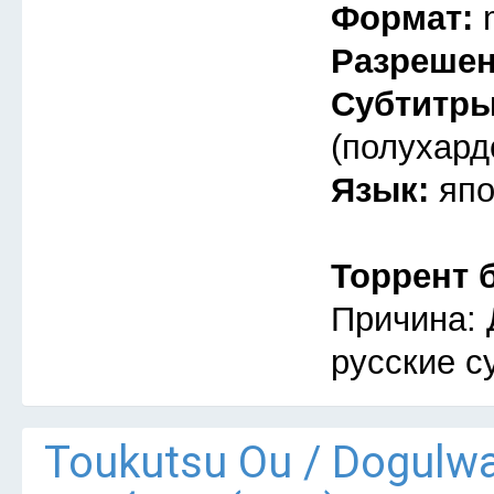
Формат:
Разреше
Субтитр
(полухард
Язык:
япо
Торрент 
Причина: 
русские с
Тоukutsu Оu / Dogulw