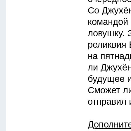
Со Джухён
командой
ловушку. 
реликвия 
на пятнад
ли Джухён
будущее 
Сможет ли
отправил 
Дополнит