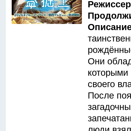
Режиссе
Продолж
Описани
таинствен
рождённые
Они обла
которыми 
своего вл
После по
загадочны
запечатан
люди взял