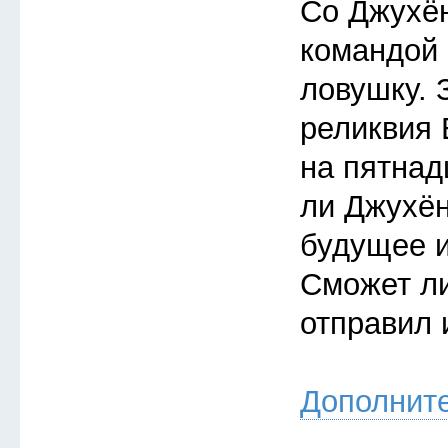
Со Джухён
командой
ловушку. 
реликвия 
на пятнад
ли Джухён
будущее 
Сможет ли
отправил 
Дополнит