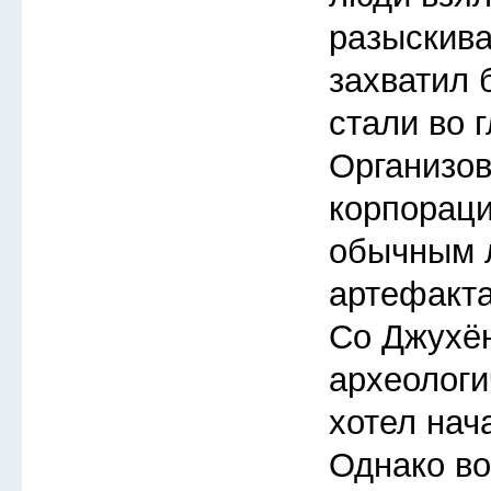
разыскиват
захватил 
стали во 
Организов
корпораци
обычным 
артефакта
Со Джухён
археологи
хотел нача
Однако во