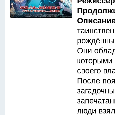
Режиссе
Продолж
Описани
таинствен
рождённые
Они обла
которыми 
своего вл
После по
загадочны
запечатан
люди взял