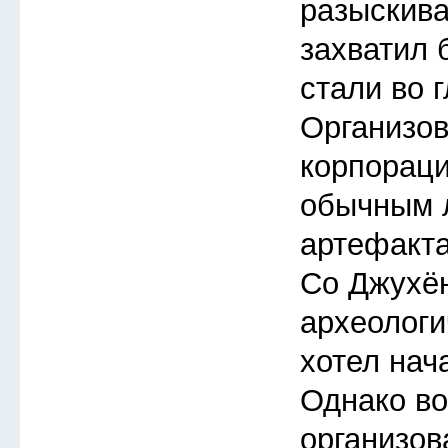
разыскиват
захватил 
стали во 
Организов
корпораци
обычным 
артефакта
Со Джухён
археологи
хотел нача
Однако во
организов