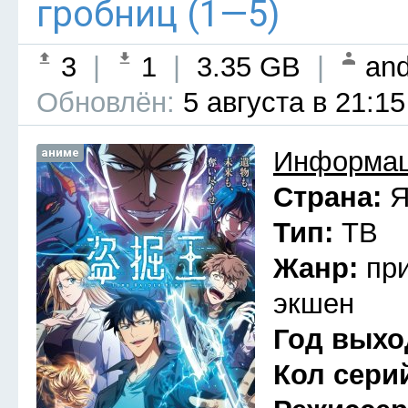
гробниц (1—5)
3
|
1
|
3.35 GB
|
and
Обновлён:
5 августа в 21:15
аниме
Информац
Страна:
Я
Тип:
ТВ
Жанр:
пр
экшен
Год выхо
Кол сери