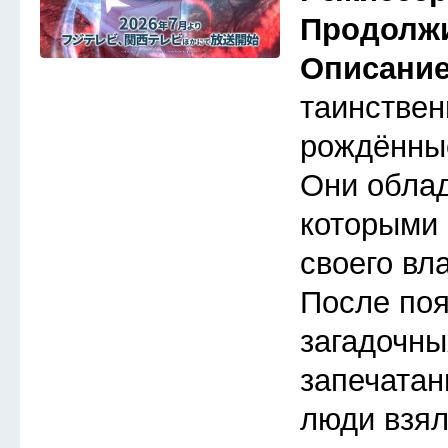
Продолж
Описани
таинствен
рождённые
Они обла
которыми 
своего вл
После по
загадочны
запечатан
люди взял