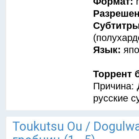
Формат:
Разреше
Субтитр
(полухард
Язык:
япо
Торрент 
Причина: 
русские с
Тоukutsu Оu / Dogulw