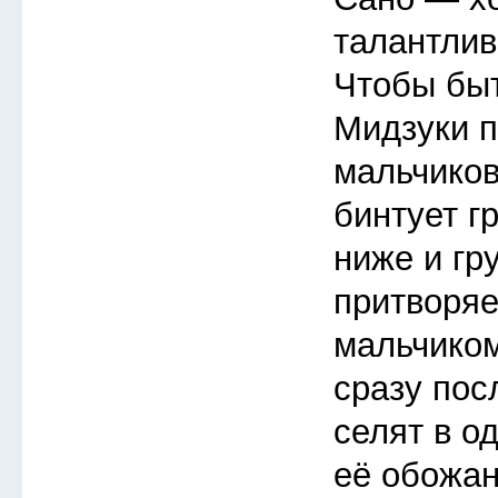
талантлив
Чтобы быт
Мидзуки п
мальчиков
бинтует г
ниже и гр
притворя
мальчиком
сразу пос
селят в о
её обожан