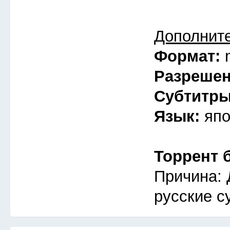
Дополнит
Формат:
Разреше
Субтитр
Язык:
япо
Торрент 
Причина: 
русские с