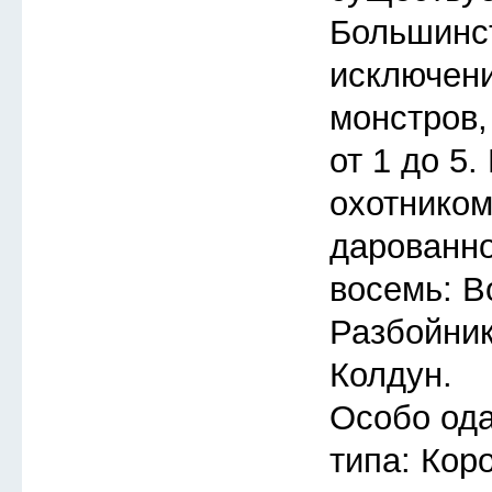
Большинст
исключени
монстров,
от 1 до 5
охотником
дарованно
восемь: В
Разбойник
Колдун.
Особо ода
типа: Кор