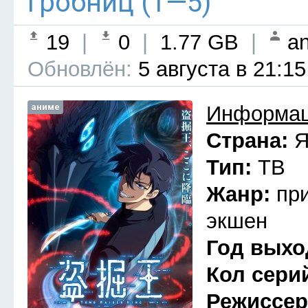
гробниц (1—5)
19
|
0
|
1.77 GB
|
an
Обновлён:
5 августа в 21:15
аниме
Информац
Страна:
Я
Тип:
ТВ
Жанр:
пр
экшен
Год выхо
Кол сери
Режиссе