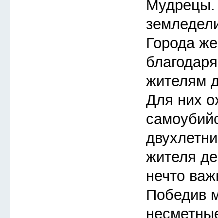
Мудрецы.
земледели
Города же
благодар
жителям д
Для них о
самоубий
двухлетни
жителя де
нечто важ
Победив м
несметные