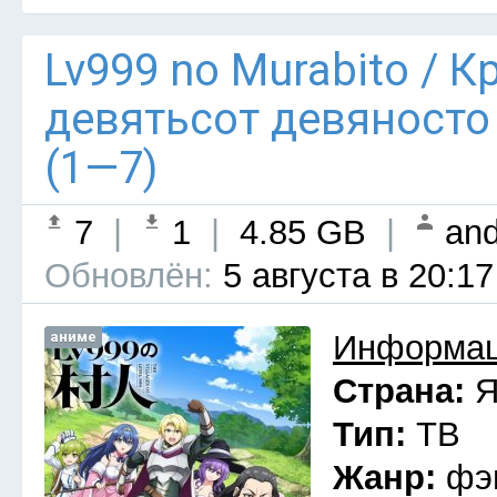
Lv999 no Murabito / 
девятьсот девяносто
(1—7)
7
|
1
|
4.85 GB
|
and
Обновлён:
5 августа в 20:17
аниме
Информац
Страна:
Я
Тип:
ТВ
Жанр:
фэ