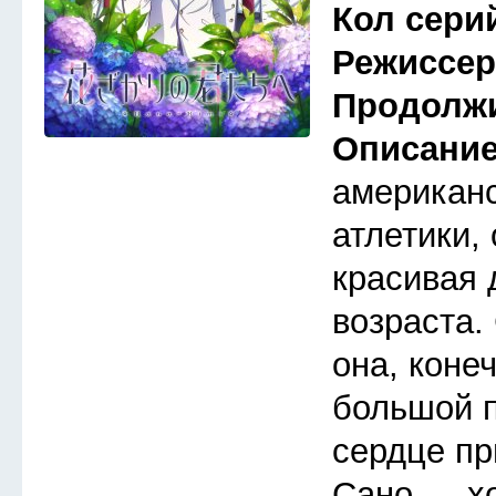
Кол сери
Режиссе
Продолж
Описани
американс
атлетики,
красивая 
возраста.
она, коне
большой п
сердце п
Сано — х