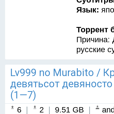
Язык:
япо
Торрент 
Причина: 
русские с
Lv999 no Murabito / 
девятьсот девяносто
(1—7)
6
|
2
|
9.51 GB
|
and