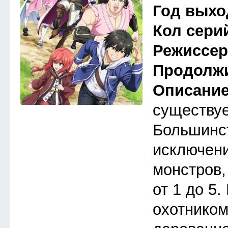
Год выхо
Кол сери
Режиссе
Продолж
Описани
существуе
Большинст
исключени
монстров,
от 1 до 5
охотником