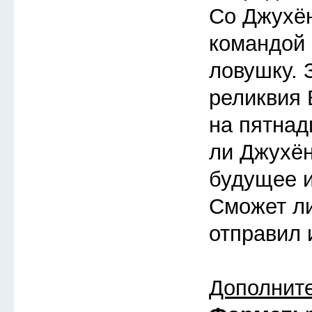
Со Джухён
командой
ловушку. 
реликвия 
на пятнад
ли Джухён
будущее 
Сможет ли
отправил 
Дополнит