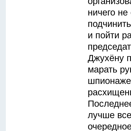
организов
ничего не
подчинить
и пойти р
председат
Джухёну п
марать ру
шпионаже
расхищен
Последнее
лучше все
очередное