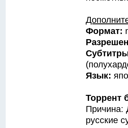
Дополнит
Формат:
Разреше
Субтитр
(полухард
Язык:
япо
Торрент 
Причина: 
русские с