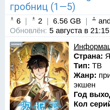
гробниц (1—5)
6
|
2
|
6.56 GB
|
and
Обновлён:
5 августа в 21:15
аниме
Информац
Страна:
Я
Тип:
ТВ
Жанр:
пр
экшен
Год выхо
Кол сери