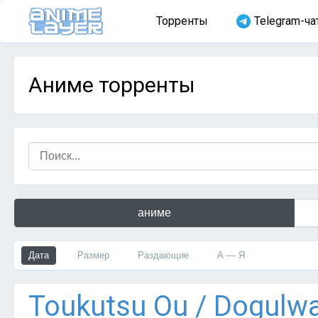
Торренты
Telegram-ча
Аниме торренты
аниме
Дата
Размер
Раздающие
А — Я
Тоukutsu Оu / Dogulw