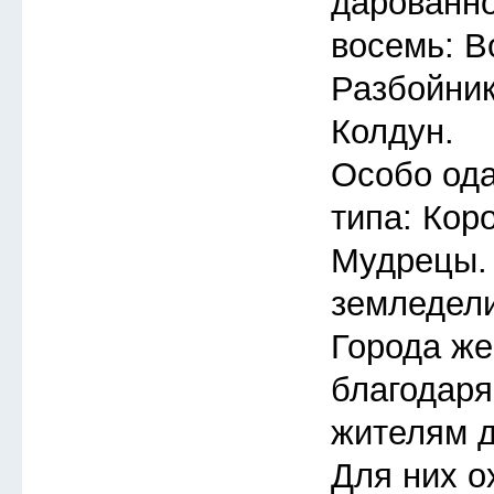
дарованно
восемь: В
Разбойник
Колдун.
Особо ода
типа: Кор
Мудрецы.
земледели
Города же
благодар
жителям д
Для них о