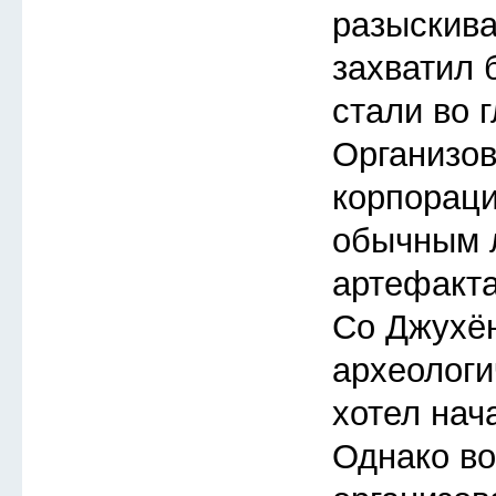
разыскиват
захватил 
стали во 
Организов
корпораци
обычным 
артефакта
Со Джухён
археологи
хотел нача
Однако во