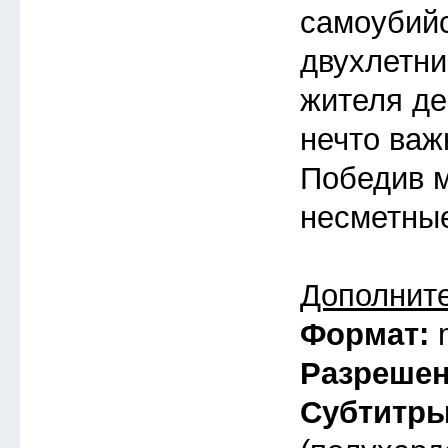
самоубий
двухлетни
жителя де
нечто важ
Победив м
несметные
Дополнит
Формат:
Разреше
Субтитр