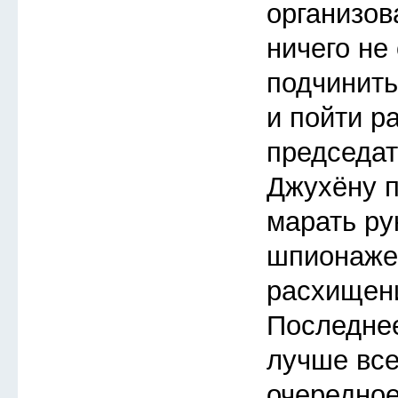
организов
ничего не
подчинить
и пойти р
председат
Джухёну п
марать ру
шпионаже
расхищен
Последнее
лучше все
очередное