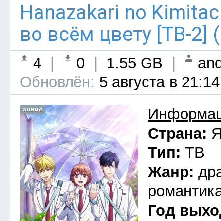
Hanazakari no Kimitach
во всём цвету [ТВ-2] 
4
|
0
|
1.55 GB
|
and
Обновлён:
5 августа в 21:14
аниме
Информац
Страна:
Я
Тип:
ТВ
Жанр:
др
романтика
Год выхо