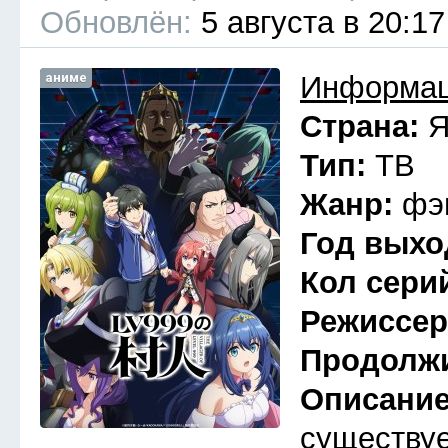
Обновлён:
5 августа в 20:17
аниме
Информац
Страна:
Я
Тип:
ТВ
Жанр:
фэ
Год выхо
Кол сери
Режиссе
Продолж
Описани
существуе