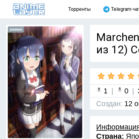
Торренты
Telegram-ча
аниме
Marchen
из 12) 
1
|
0
|
Cоздан:
12 о
Информация
Страна:
Япо