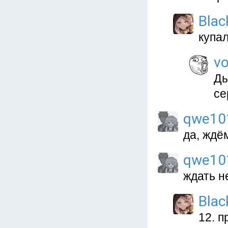
Blac
купал
vo
Ды
се
qwe10
да, ждём
qwe10
ждать н
Blac
12. п