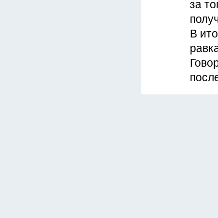
за то
полу
В ито
равк
Говор
после