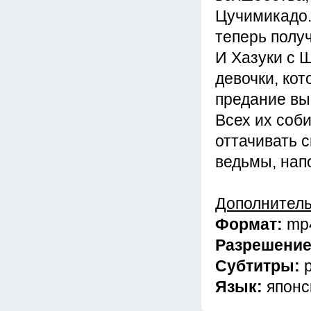
Цучимикадо. 
теперь полу
И Хазуки с Ш
девочки, кот
предание вы
Всех их соб
оттачивать 
ведьмы, нап
Дополнител
Формат:
mp
Разрешени
Субтитры:
Язык:
японс