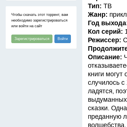
Тип:
ТВ
Жанр:
прикл
Чтобы скачать этот торрент, вам
необходимо зарегистрироваться
Год выхода
или войти на сайт
Кол серий:
Режиссер:
С
Зарегистрироваться
Войти
Продолжите
Описание:
отказываетес
книги могут 
случилось с
ладятся, по
выдуманных 
сказки. Одн
преданную л
волшебства,