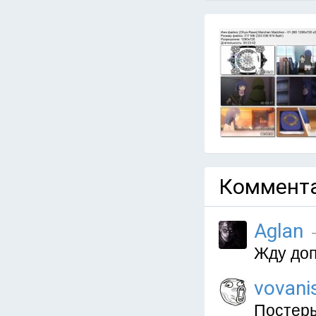
Коммента
Aglan
—
Жду доп
vovani
Постеры