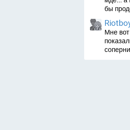
мде... 
бы прод
Riotbo
Мне вот
показал
соперни