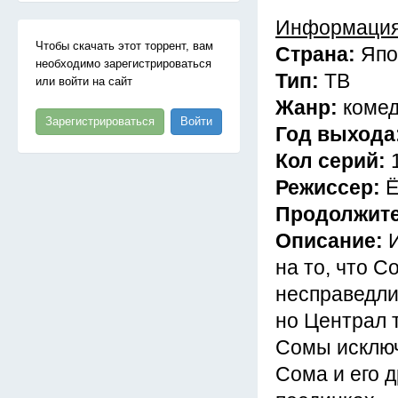
Информация
Чтобы скачать этот торрент, вам
Страна:
Япо
необходимо зарегистрироваться
Тип:
ТВ
или войти на сайт
Жанр:
комед
Зарегистрироваться
Войти
Год выхода
Кол серий:
Режиссер:
Ё
Продолжит
Описание:
на то, что С
несправедли
но Централ 
Сомы исключ
Сома и его 