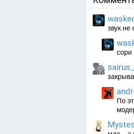
waske
звук не 
was
сори 
sairus
закрыва
and
По э
моде
Myste