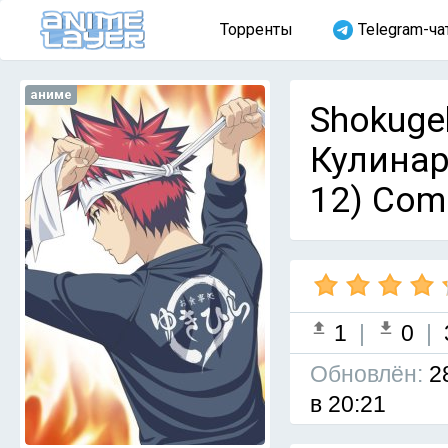
Торренты
Telegram-ча
аниме
Shokugek
Кулинар
12) Com
1
|
0
|
Обновлён:
2
в 20:21