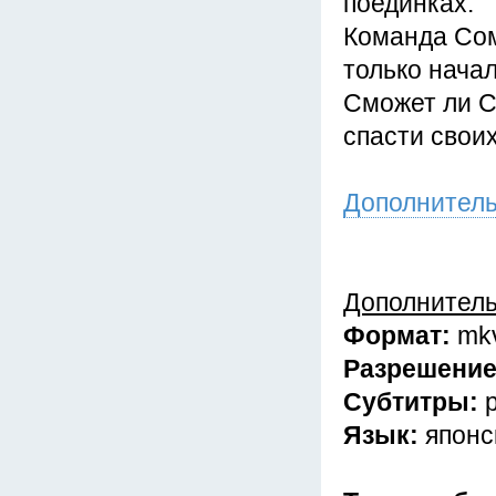
поединках.
Команда Сом
только начал
Сможет ли С
спасти свои
Дополнител
Дополнител
Формат:
mk
Разрешени
Субтитры:
Язык:
японс