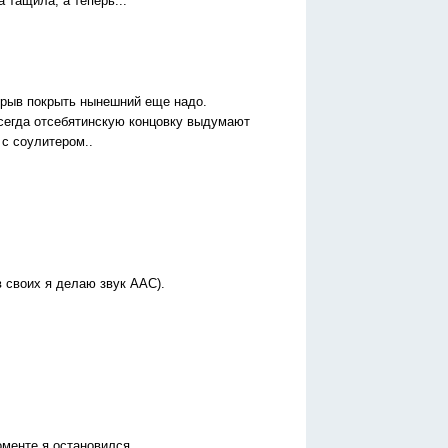
 тащила, а теперь...
азрыв покрыть нынешний еще надо.
всегда отсебятинскую концовку выдумают
 с соулитером..
в своих я делаю звук ААС).
моменте я остановился