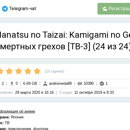
Telegram-чат
Регистра
anatsu no Taizai: Kamigami no Ge
мертных грехов [ТВ-3] (24 из 24
(
10
оценок)
2
|
0
|
6.69 GB
|
andromeda88
|
10380
|
1
новлён:
28 марта 2020 в 16:16
|
Cоздан:
11 октября 2019 в 8:33
формация об аниме
рана:
Япония
п:
ТВ
анр:
приключения, фэнтези