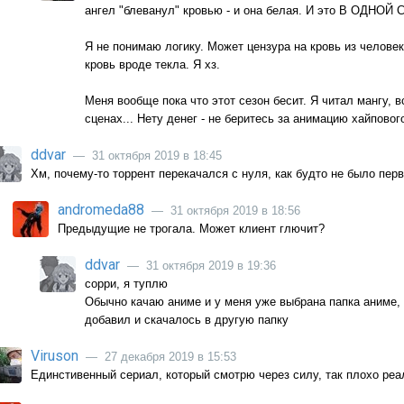
ангел "блеванул" кровью - и она белая. И это В ОДНОЙ
Я не понимаю логику. Может цензура на кровь из челов
кровь вроде текла. Я хз.
Меня вообще пока что этот сезон бесит. Я читал мангу, в
сценах... Нету денег - не беритесь за анимацию хайповог
ddvar
— 31 октября 2019 в 18:45
Хм, почему-то торрент перекачался с нуля, как будто не было пер
andromeda88
— 31 октября 2019 в 18:56
Предыдущие не трогала. Может клиент глючит?
ddvar
— 31 октября 2019 в 19:36
сорри, я туплю
Обычно качаю аниме и у меня уже выбрана папка аниме, 
добавил и скачалось в другую папку
Viruson
— 27 декабря 2019 в 15:53
Единстивенный сериал, который смотрю через силу, так плохо реа