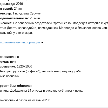
д выхода:
2019
л серий:
24 эп
жиссер:
Нисидзава Сусуму
одолжительность:
25 мин
исание:
По заверению создателей, третий сезон подведет историю к ку
отив Десяти заповедей и, наблюдая как Мелиодас и Элизабет снова ис
нать тайну этого мира.
полнительная информация
полнительно
ормат:
mkv
зрешение:
1920x1080
бтитры:
русские (софтсаб), английские (полухардсаб)
зык:
японский
ррент был обновлен
ичина: Добавлены 24 эпизод и русские субтитры к нему.
онсирован 4 сезон на осень 2020г.