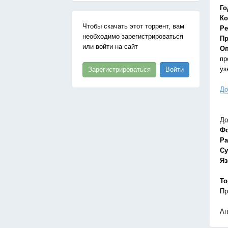
Го
Ко
Чтобы скачать этот торрент, вам
Ре
необходимо зарегистрироваться
Пр
или войти на сайт
Оп
пр
уз
Зарегистрироваться
Войти
До
До
Ф
Ра
Су
Я
То
Пр
Ан