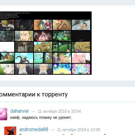
омментарии к торренту
dahanvar
— 11 октября 2019 в 10:54
каеф, надеюсь планку не уронят.
andromeda88
— 11 октября 2019 в 13:08