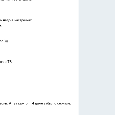
ь надо в настройках.
к.
л )))
на и ТВ.
рии. А тут как-то... Я даже забыл о сериале.