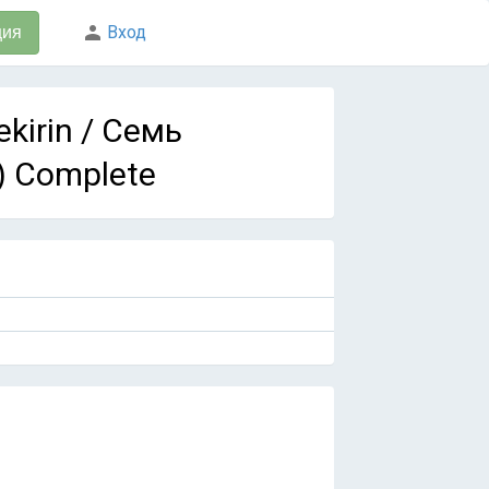
Вход
ция
kirin / Семь
) Complete