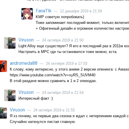
FanaTIk
— 12 декабря 2019 в 21:59
KMP советую попробовать)
Тоже запоминает последний момент, только включит
+ Офигенный дизайн и огромное количество настрое
Viruson
— 24 октября 2019 в 21:50
Light Alloy еще существует? Я его в последний раз в 2011м юза
Настроить в MPC где ты остановился тоже можно, кста.
andromeda88
— 24 октября 2019 в 17:03
К слову, кому интересно, у этого аниме 2 версии опенинга: с Амазо
https://www.youtube.com/watch?v=xyRS_SUVM40
В этой раздаче можно сравнить в 1 и 2 эпизодах.
Viruson
— 24 октября 2019 в 21:54
Интересный факт :)
Viruson
— 24 октября 2019 в 21:55
Я хз почему, но первые два сезона я ждал с нетерпением каждой се
Случайно наткнулся листая главную.