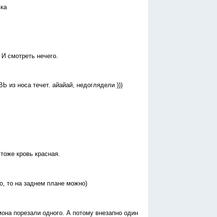
ька
 И смотреть нечего.
 из носа течет. айайай, недоглядели )))
тоже кровь красная.
о, то на заднем плане можно)
мона порезали одного. А потому внезапно один