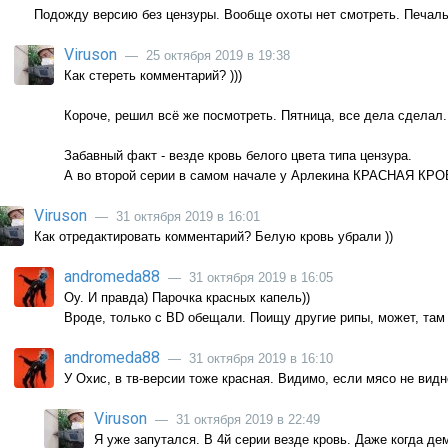
Подожду версию без цензуры. Вообще охоты нет смотреть. Печал
Viruson
— 25 октября 2019 в 19:38
Как стереть комментарий? )))
Короче, решил всё же посмотреть. Пятница, все дела сделал.
Забавный факт - везде кровь белого цвета типа цензура.
А во второй серии в самом начале у Арлекина КРАСНАЯ КРОВЬ
Viruson
— 31 октября 2019 в 16:01
Как отредактировать комментарий? Белую кровь убрали ))
andromeda88
— 31 октября 2019 в 16:05
Оу. И правда) Парочка красных капель))
Вроде, только с BD обещали. Поищу другие рипы, может, там 
andromeda88
— 31 октября 2019 в 16:10
У Охис, в тв-версии тоже красная. Видимо, если мясо не видн
Viruson
— 31 октября 2019 в 22:49
Я уже запутался. В 4й серии везде кровь. Даже когда де