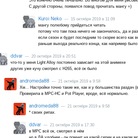
Это конечно очень печально. Во многом для меня рисовка
С другой стороны, появился повод прочитать мангу =)
Kuroi Neko
— 15 октября 2019 в 11:09
мангу полюбому прийдеться читать
потому что там пока ничего не закончилось, да и р
если сезон и будет последним то скорее всего как 
раньше выхода реального конца, как например было
ddvar
— 20 октября 2019 в 20:51
что-то у меня Light Alloy постоянно зависает на этой анимехе
других уже кучу смотрел с Н265, всё ок было
andromeda88
— 21 октября 2019 в 9:58
Хм... Настройки точно такие же, как и у большинства раздач (
Проверила в MPC-HC и Pot Player, вроде, всё нормально.
andromeda88
— 21 октября 2019 в 9:58
* своих рипах.
ddvar
— 21 октября 2019 в 17:30
в МРС всё ок, смотрел в нём
но в ЛА удобнее - он помнит на какой серии и на каком 