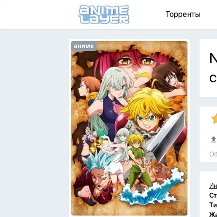
Торренты
аниме
N
с
Об
Ин
Ст
Ти
Ж