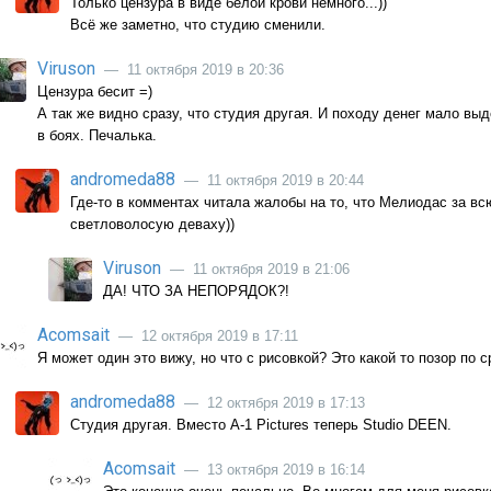
Только цензура в виде белой крови немного...))
Всё же заметно, что студию сменили.
Viruson
— 11 октября 2019 в 20:36
Цензура бесит =)
А так же видно сразу, что студия другая. И походу денег мало вы
в боях. Печалька.
andromeda88
— 11 октября 2019 в 20:44
Где-то в комментах читала жалобы на то, что Мелиодас за вс
светловолосую деваху))
Viruson
— 11 октября 2019 в 21:06
ДА! ЧТО ЗА НЕПОРЯДОК?!
Acomsait
— 12 октября 2019 в 17:11
Я может один это вижу, но что с рисовкой? Это какой то позор по
andromeda88
— 12 октября 2019 в 17:13
Студия другая. Вместо A-1 Pictures теперь Studio DEEN.
Acomsait
— 13 октября 2019 в 16:14