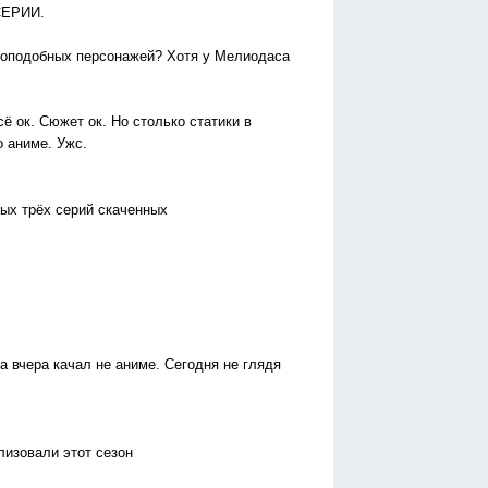
 СЕРИИ.
екоподобных персонажей? Хотя у Мелиодаса
сё ок. Сюжет ок. Но столько статики в
о аниме. Ужс.
вых трёх серий скаченных
а вчера качал не аниме. Сегодня не глядя
лизовали этот сезон