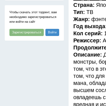
Страна:
Япо
Тип:
ТВ
Чтобы скачать этот торрент, вам
необходимо зарегистрироваться
Жанр:
фэнт
или войти на сайт
Год выхода
Кол серий:
Зарегистрироваться
Войти
Режиссер:
А
Продолжит
Описание:
монстры, бо
том, что в э
том, что дл
мана, облад
высшем сосл
овладеешь с
вредная и и