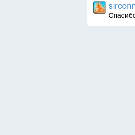
sircon
Спасиб