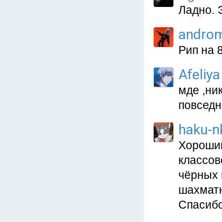
Ладно. 
andro
Рип на 
Afeliya
мде ,ни
повседн
haku-n
Хороший
классов
чёрных 
шахматн
Спасибо