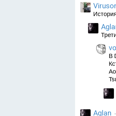
Viruso
История
Agla
Трети
vo
В 
Кс
Ao
Ts
Aglan
—