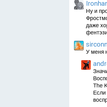
Ironh
Ну и пр
Фростмо
даже хо
фентэзи
sircon
У меня 
and
Значи
Восп
The K
Если 
воспр