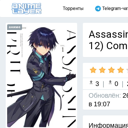
Торренты
Telegram-ча
аниме
Assassi
12) Com
3
|
0
|
Обновлён:
2
в 19:07
Информация