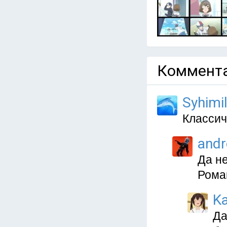
Коммента
Syhimi
Классич
and
Да н
Роман
Ka
Да