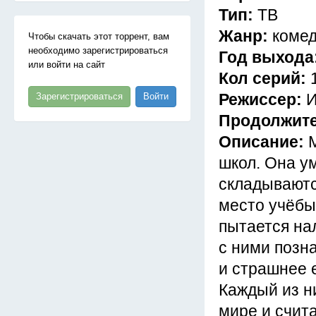
Тип:
ТВ
Жанр:
коме
Чтобы скачать этот торрент, вам
необходимо зарегистрироваться
Год выхода
или войти на сайт
Кол серий:
Режиссер:
И
Зарегистрироваться
Войти
Продолжит
Описание:
школ. Она у
складываютс
место учёбы
пытается на
с ними позн
и страшнее 
Каждый из н
мире и счит