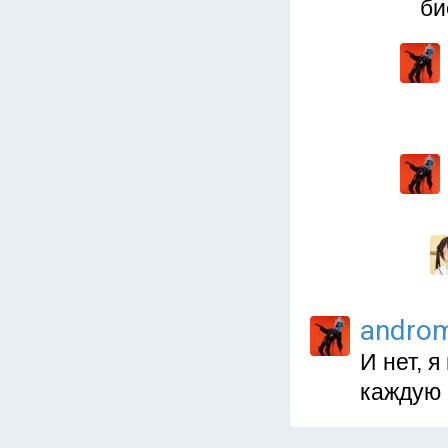
би
andro
И нет, 
каждую 