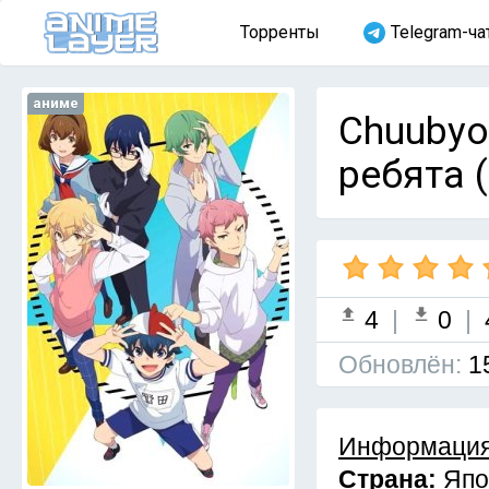
Торренты
Telegram-ча
аниме
Chuubyo
ребята 
4
|
0
|
Обновлён:
1
Информация
Страна:
Япо