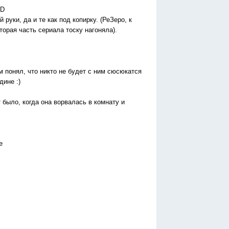
:D
руки, да и те как под копирку. (РеЗеро, к
торая часть сериала тоску нагоняла).
м понял, что никто не будет с ним сюсюкатся
дине :)
было, когда она ворвалась в комнату и
е