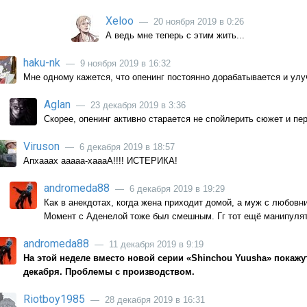
Xeloo
— 20 ноября 2019 в 0:26
А ведь мне теперь с этим жить...
haku-nk
— 9 ноября 2019 в 16:32
Мне одному кажется, что опенинг постоянно дорабатывается и улу
Aglan
— 23 декабря 2019 в 3:36
Скорее, опенинг активно старается не спойлерить сюжет и пе
Viruson
— 6 декабря 2019 в 18:57
Апхааах ааааа-хаааА!!!! ИСТЕРИКА!
andromeda88
— 6 декабря 2019 в 19:29
Как в анекдотах, когда жена приходит домой, а муж с любовни
Момент с Аденелой тоже был смешным. Гг тот ещё манипулят
andromeda88
— 11 декабря 2019 в 9:19
На этой неделе вместо новой серии «Shinchou Yuusha» покажут
декабря. Проблемы с производством.
Riotboy1985
— 28 декабря 2019 в 16:31