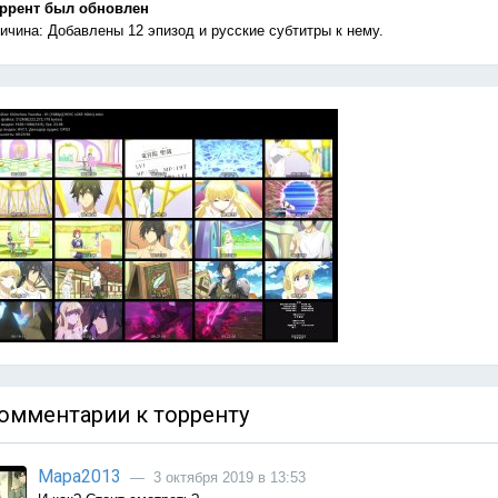
ррент был обновлен
ичина: Добавлены 12 эпизод и русские субтитры к нему.
омментарии к торренту
Мара2013
— 3 октября 2019 в 13:53