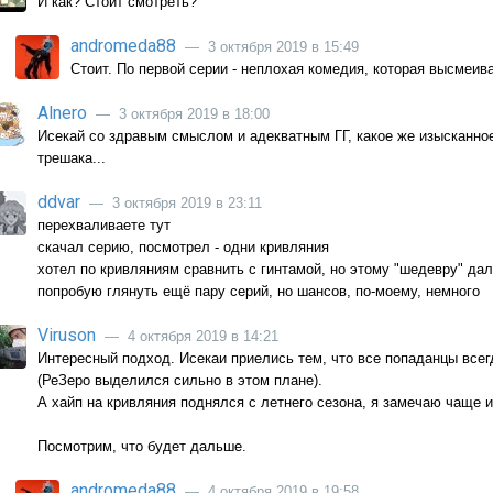
И как? Стоит смотреть?
andromeda88
— 3 октября 2019 в 15:49
Стоит. По первой серии - неплохая комедия, которая высмеив
Alnero
— 3 октября 2019 в 18:00
Исекай со здравым смыслом и адекватным ГГ, какое же изысканно
трешака...
ddvar
— 3 октября 2019 в 23:11
перехваливаете тут
скачал серию, посмотрел - одни кривляния
хотел по кривляниям сравнить с гинтамой, но этому "шедевру" да
попробую глянуть ещё пару серий, но шансов, по-моему, немного
Viruson
— 4 октября 2019 в 14:21
Интересный подход. Исекаи приелись тем, что все попаданцы всег
(РеЗеро выделился сильно в этом плане).
А хайп на кривляния поднялся с летнего сезона, я замечаю чаще 
Посмотрим, что будет дальше.
andromeda88
— 4 октября 2019 в 19:58