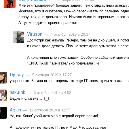
Мне эти "кривляния" больше зашли, чем стандартный исекай 
Исекаев, что я смотрела, можно пересчитать по пальцам одной 
слову, так и не досмотрела. Начало было интересным, а вот в
А тут мне даже героиня нравится.
Viruson
— 4 октября 2019 в 20:37
Досмотри как нибудь РеЗеро, там он на дно ушёл, а пото
и начал дела делать. Помню тоже дропнуть хотел в сере
А кривляния мне тоже зашли. Особенно забавный момент 
"СИКСПАК!!!" мечтательно подумала ))))
Djessy
— 5 октября 2019 в 17:27
угарненько. богиня огонь. парень тот еще ГГ. посмотрим что дальш
haku-nk
— 6 октября 2019 в 4:02
Бедный слизень... T_T
Aglan
— 11 октября 2019 в 11:35
Ух, как КоноСубой дохнуло с первой серии прямо!
А параноик тут не только ГГ, но и Мао. Что доставляет!