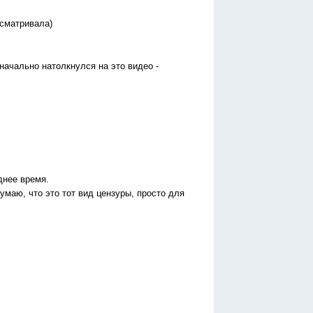
есматривала)
значально натолкнулся на это видео -
днее время.
думаю, что это тот вид цензуры, просто для