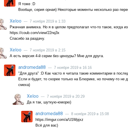
Я тоже :D
Вообще, серия орная) Некоторые моменты несколько раз пер
Xeloo
— 7 ноября 2019 в 1:33
Ржачная анимеха. Но я в целом предполагал что-то такое, когда и
https://coub.com/view/22nq3x
Спасибо за раздачу.
Xeloo
— 7 ноября 2019 в 2:15
А есть версия 4-й серии без цензуры? Мне для друга.
andromeda88
— 7 ноября 2019 в 16:16
"Для друга" :D Как часто я читала такие комментарии в после
Если и будет, то скорее только на Блюрике, но почему-то не 
смеха)
Xeloo
— 7 ноября 2019 в 20:29
Да я так, шуткую-юморю)
andromeda88
— 8 ноября 2019 в 15:08
https://imgur.com/a/U1Wpjxz
Всё для вас)