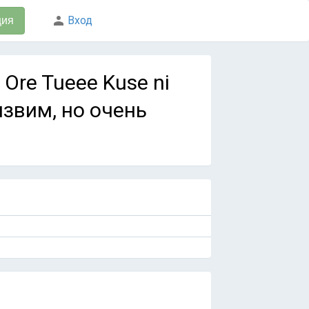
Вход
ция
Ore Tueee Kuse ni
язвим, но очень