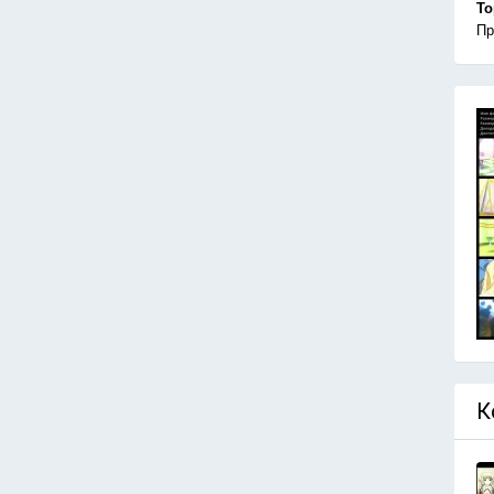
То
Пр
К