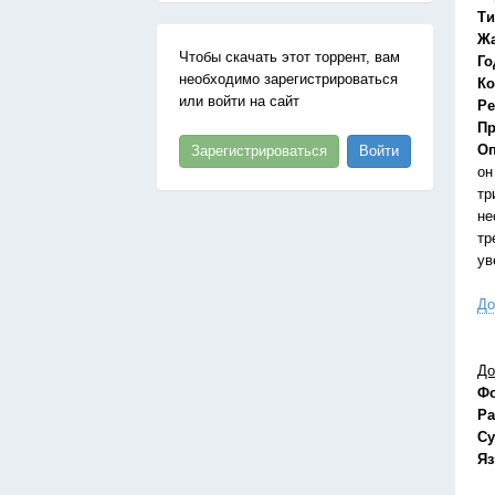
Ти
Ж
Чтобы скачать этот торрент, вам
Го
необходимо зарегистрироваться
Ко
или войти на сайт
Ре
Пр
Оп
Зарегистрироваться
Войти
он
тр
не
тр
ув
До
До
Ф
Ра
Су
Я