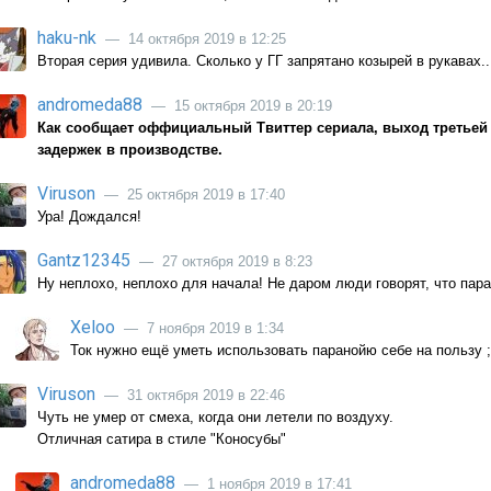
haku-nk
— 14 октября 2019 в 12:25
Вторая серия удивила. Сколько у ГГ запрятано козырей в рукавах..
andromeda88
— 15 октября 2019 в 20:19
Как сообщает оффициальный Твиттер сериала, выход третьей с
задержек в производстве.
Viruson
— 25 октября 2019 в 17:40
Ура! Дождался!
Gantz12345
— 27 октября 2019 в 8:23
Ну неплохо, неплохо для начала! Не даром люди говорят, что пара
Xeloo
— 7 ноября 2019 в 1:34
Ток нужно ещё уметь использовать паранойю себе на пользу ;
Viruson
— 31 октября 2019 в 22:46
Чуть не умер от смеха, когда они летели по воздуху.
Отличная сатира в стиле "Коносубы"
andromeda88
— 1 ноября 2019 в 17:41