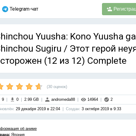
Telegram-чат
Регистра
hinchou Yuusha: Kono Yuusha ga 
hinchou Sugiru / Этот герой неу
сторожен (12 из 12) Complete
(
30
оценок)
9
|
0
|
2.99 GB
|
andromeda88
|
14964
|
2
новлён:
29 декабря 2019 в 22:04
|
Cоздан:
3 октября 2019 в 9:33
формация об аниме
рана:
Япония