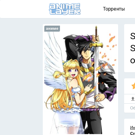
Торренты
аниме
S
S
о
Об
Ин
Ст