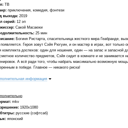
п:
ТВ
анр:
приключения, комедия, фэнтези
д выхода:
2019
л серий:
12 эп
жиссер:
Сакой Масаюки
одолжительность:
25 мин
исание:
Богиня Ристарта, спасительница жесткого мира Геабранде, выз
 появляется. Героя зовут Сэйя Рюгуин, и он мастер в играх, вот только
и комплекта доспехов: один для ношения, один — на запас и запасной дл
сметное количество предметов, Сэйя сидит в комнате и не занимается 
енировок. А всё ради того, чтобы набрать максимально возможную мощь
еренным в победе. Главное — никакого риска!
полнительная информация
полнительно
ормат:
mkv
зрешение:
1920x1080
бтитры:
русские (софтсаб)
зык:
японский