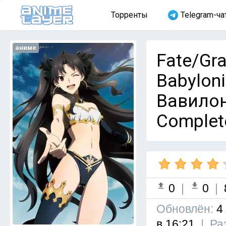
Торренты
Telegram-ча
аниме
Fate/Gra
Babyloni
Вавилони
Complet
0
|
0
|
Обновлён:
4
в 16:21
|
Ра