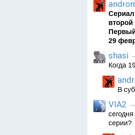
andro
Сериал
второй
Первый 
29 февр
shasi
—
Когда 1
and
В суб
VIA2
—
сегодня
серии?