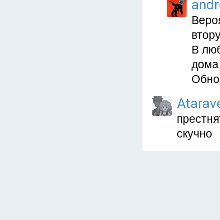
and
Веро
втор
В люб
дома
Обно
Atarav
престня
скучно