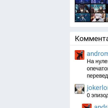
Коммента
andro
На нуле
опечато
перевед
jokerl
0 эпизо
and