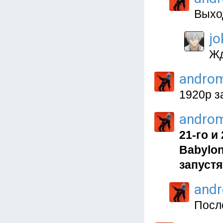
Выход
jo
Жд
andro
1920p з
andro
21-го и
Babylon
запустя
and
После