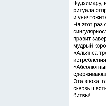
Фудзимару, 
ритуала отп
и уничтожить
На этот раз
сингулярнос
правит заве
мудрый коро
«Альянса тр
истребления
«Абсолютным
сдерживающи
Эта эпоха, г
сквозь шест
битвы!