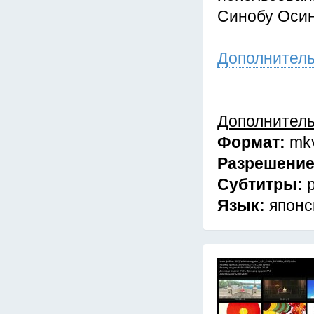
Синобу Осин
Дополнител
Дополнител
Формат:
mk
Разрешени
Субтитры:
Язык:
японс