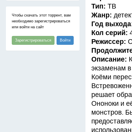
Тип:
ТВ
Жанр:
детек
Чтобы скачать этот торрент, вам
необходимо зарегистрироваться
Год выхода
или войти на сайт
Кол серий:
Режиссер:
С
Зарегистрироваться
Войти
Продолжит
Описание:
экзаменам в 
Коёми перес
Встревоженн
решает обра
Ононоки и е
монстров. Б
предоставля
использован