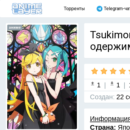
Торренты
Telegram-ча
аниме
Tsukimon
одержим
1
|
1
|
Cоздан:
22 с
Информация
Страна:
Япо