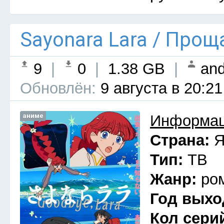
Sayonara Lara / Прощ
9
|
0
|
1.38 GB
|
and
Обновлён:
9 августа в 20:21
аниме
Информац
Страна:
Я
Тип:
ТВ
Жанр:
ро
Год выхо
Кол сери