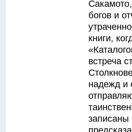
Сакамото
богов и о
утраченно
книги, ког
«Каталого
встреча с
Столкнов
надежд и 
отправляю
таинствен
записаны 
предсказа