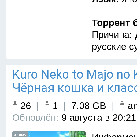
Торрент 
Причина: 
русские с
Kuro Neko to Majo no 
Чёрная кошка и клас
26
|
1
|
7.08 GB
|
an
Обновлён:
9 августа в 20:21
аниме