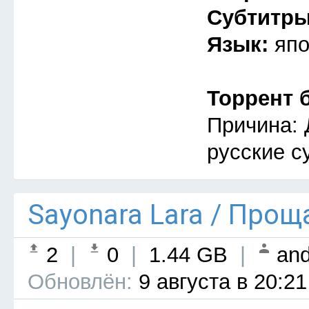
Субтитр
Язык:
япо
Торрент 
Причина: 
русские с
Sayonara Lara / Прощ
2
|
0
|
1.44 GB
|
and
Обновлён:
9 августа в 20:21