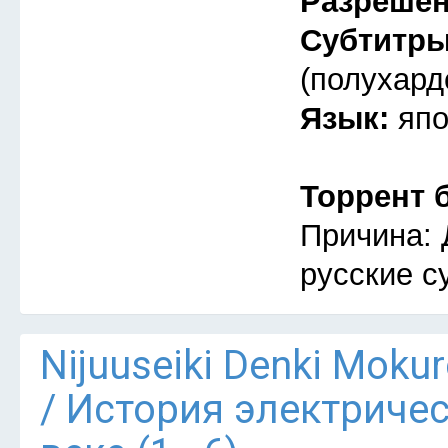
Разреше
Субтитр
(полухард
Язык:
япо
Торрент 
Причина: 
русские с
Nijuuseiki Denki Mokur
/ История электриче