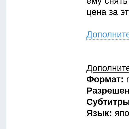
ему снять
цена за э
Дополнит
Дополнит
Формат:
Разреше
Субтитр
Язык:
япо