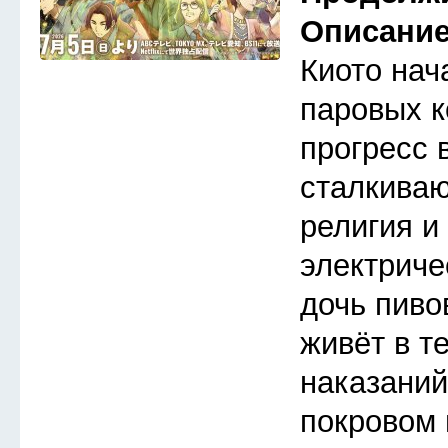
Описани
Киото нач
паровых к
прогресс 
сталкива
религия и
электриче
дочь пиво
живёт в т
наказаний
покровом 