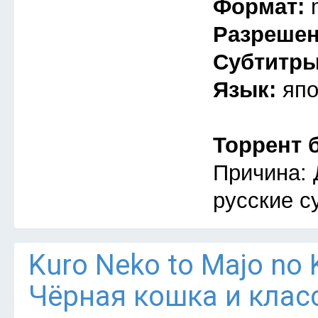
Формат:
Разреше
Субтитр
Язык:
япо
Торрент 
Причина: 
русские с
Kuro Neko to Majo no 
Чёрная кошка и клас