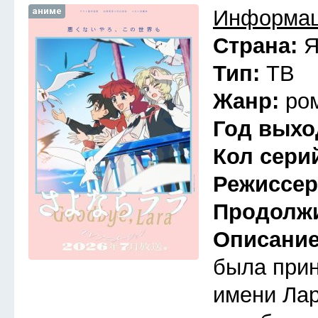
аниме
Информац
Страна:
Я
Тип:
ТВ
Жанр:
ро
Год выхо
Кол сери
Режиссе
Продолж
Описани
была прин
имени Лар