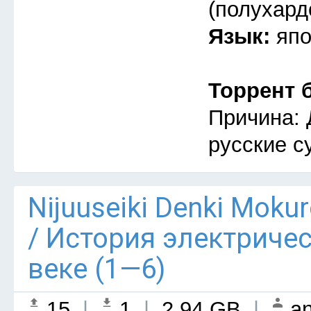
(полухард
Язык:
япо
Торрент 
Причина: 
русские с
Nijuuseiki Denki Mokur
/ История электриче
веке (1—6)
15
|
1
|
2.94 GB
|
an