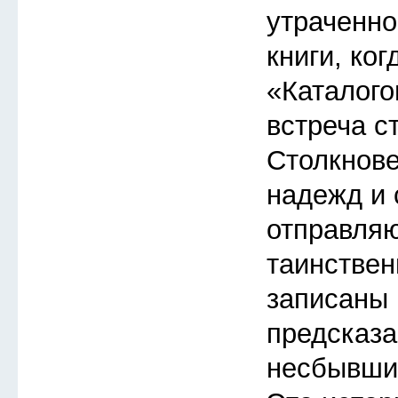
утраченно
книги, ког
«Каталого
встреча с
Столкнов
надежд и 
отправляю
таинствен
записаны 
предсказа
несбывшие