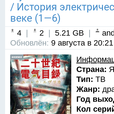
/ История электриче
веке (1—6)
4
|
2
|
5.21 GB
|
and
Обновлён:
9 августа в 20:21
аниме
Информац
Страна:
Я
Тип:
ТВ
Жанр:
др
Год выхо
Кол сери