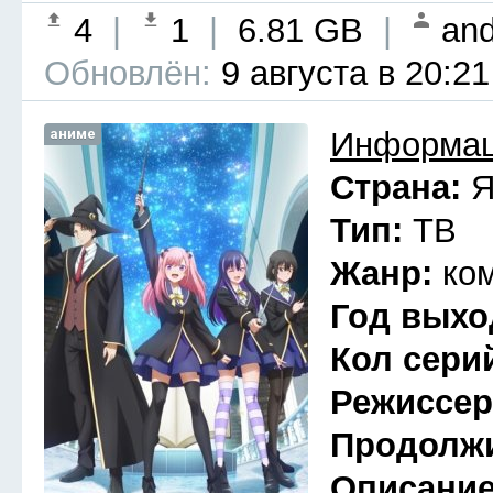
4
|
1
|
6.81 GB
|
and
Обновлён:
9 августа в 20:21
аниме
Информац
Страна:
Я
Тип:
ТВ
Жанр:
ко
Год выхо
Кол сери
Режиссе
Продолж
Описани