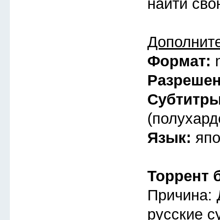
найти св
Дополнит
Формат:
Разреше
Субтитр
(полухард
Язык:
япо
Торрент 
Причина: 
русские с