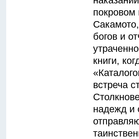
наказаний
покровом 
Сакамото
богов и о
утраченно
книги, ког
«Каталого
встреча с
Столкнов
надежд и 
отправляю
таинствен