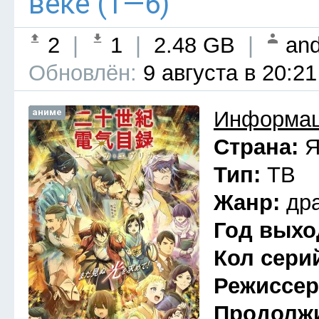
веке (1—6)
2
|
1
|
2.48 GB
|
and
Обновлён:
9 августа в 20:21
аниме
Информац
Страна:
Я
Тип:
ТВ
Жанр:
др
Год выхо
Кол сери
Режиссе
Продолж