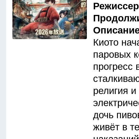
Режиссе
Продолж
Описани
Киото нач
паровых к
прогресс 
сталкива
религия и
электриче
дочь пиво
живёт в т