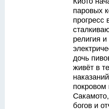
Киото нач
паровых к
прогресс 
сталкива
религия и
электриче
дочь пиво
живёт в т
наказаний
покровом 
Сакамото
богов и о