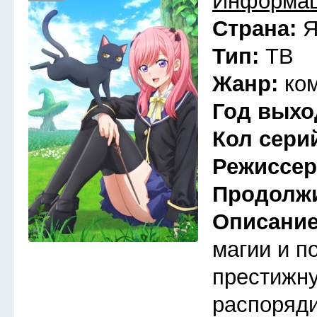
Информац
Страна:
Я
Тип:
ТВ
Жанр:
ко
Год выхо
Кол сери
Режиссе
Продолж
Описани
магии и п
престижну
распоряди