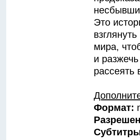
несбывшие
Это истор
взглянуть
мира, что
и разжечь
рассеять 
Дополнит
Формат:
Разреше
Субтитр