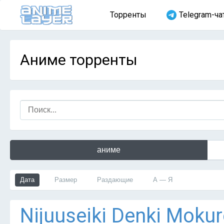
Торренты
Telegram-ча
Аниме торренты
аниме
Дата
Размер
Раздающие
А — Я
Nijuuseiki Denki Mokur