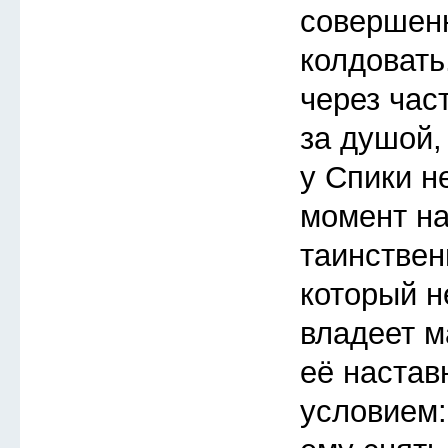
совершен
колдовать
через час
за душой,
у Спики н
момент на
таинствен
который не
владеет ма
её настав
условием: