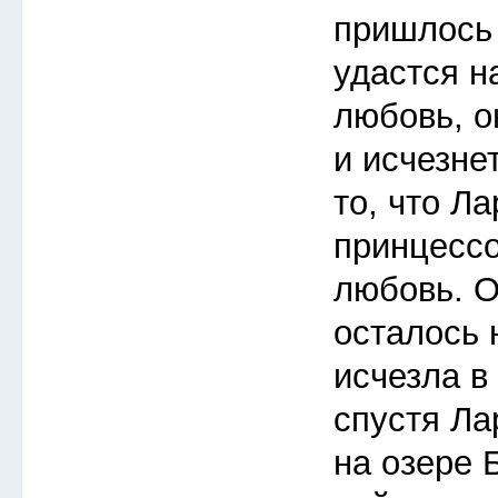
пришлось 
удастся н
любовь, о
и исчезне
то, что Л
принцессо
любовь. О
осталось 
исчезла в
спустя Ла
на озере 