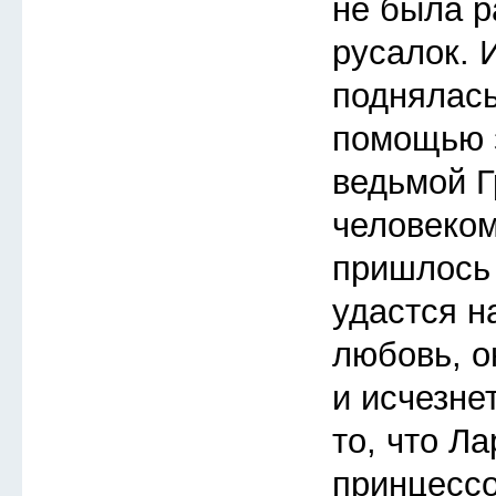
не была р
русалок. 
поднялась
помощью з
ведьмой Г
человеком
пришлось 
удастся н
любовь, о
и исчезне
то, что Л
принцессо