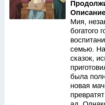
Продолж
Описани
Мия, неза
богатого 
воспитани
семью. Н
сказок, и
приготови
была полн
новая мач
превратят
ад. Однак