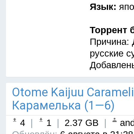
Язык:
япо
Торрент 
Причина: 
русские с
Добавлен
Otome Kaijuu Caramel
Карамелька (1—6)
4
|
1
|
2.37 GB
|
and