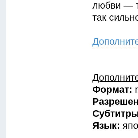
любви — т
так сильн
Дополнит
Дополнит
Формат:
Разреше
Субтитр
Язык:
япо