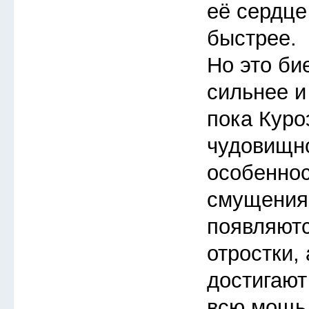
её сердце
быстрее.
Но это би
сильнее и
пока Куро
чудовищно
особеннос
смущения
появляют
отростки,
достигают
всю мощь 