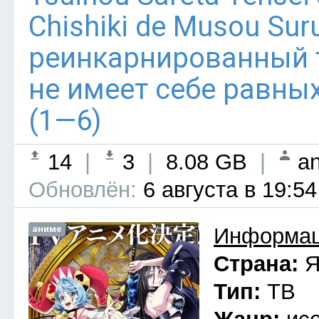
Chishiki de Musou Su
реинкарнированный
не имеет себе равны
(1—6)
14
|
3
|
8.08 GB
|
an
Обновлён:
6 августа в 19:54
аниме
Информац
Страна:
Я
Тип:
ТВ