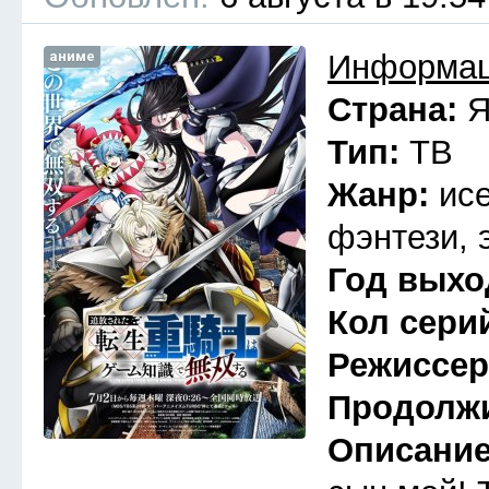
аниме
Информац
Страна:
Я
Тип:
ТВ
Жанр:
ис
фэнтези, 
Год выхо
Кол сери
Режиссе
Продолж
Описани