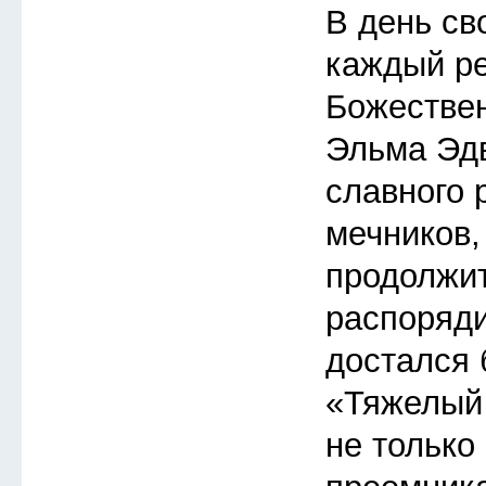
В день св
каждый ре
Божествен
Эльма Эдв
славного 
мечников,
продолжит
распоряди
достался
«Тяжелый 
не только