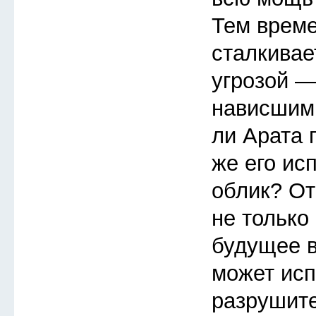
Тем врем
сталкивае
угрозой —
нависшим
ли Арата 
же его ис
облик? От
не только 
будущее в
может исп
разрушит