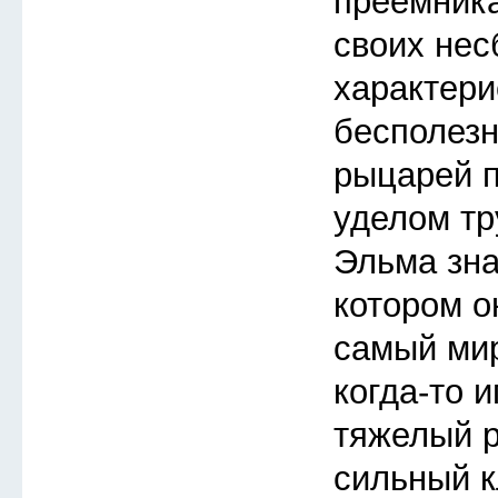
преемника
своих не
характери
бесполезн
рыцарей п
уделом тр
Эльма зна
котором о
самый мир
когда-то 
тяжелый 
сильный к