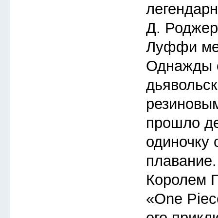
легендарн
Д. Роджер
Луффи меч
Однажды 
дьявольск
резиновым
прошло де
одиночку 
плавание.
Королем П
«One Piec
его прикл