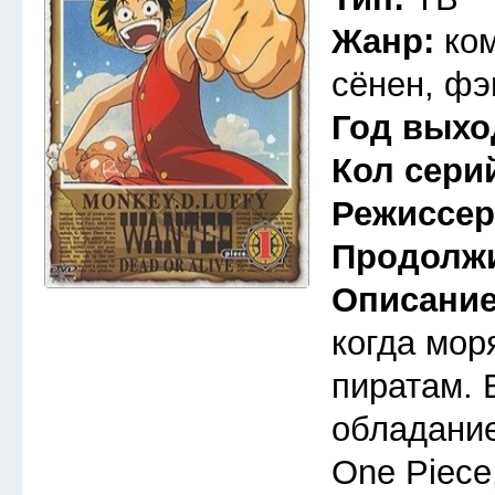
Жанр:
ко
сёнен, фэ
Год выхо
Кол сери
Режиссе
Продолж
Описани
когда мор
пиратам. 
обладани
One Piece