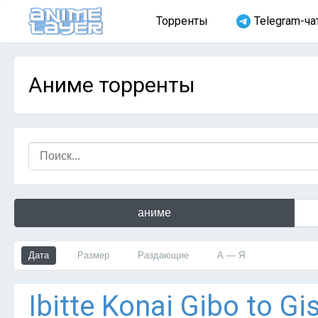
Торренты
Telegram-ча
Аниме торренты
аниме
Дата
Размер
Раздающие
А — Я
Ibitte Konai Gibo to G