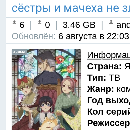
сёстры и мачеха не з
6
|
0
|
3.46 GB
|
and
Обновлён:
6 августа в 22:03
аниме
Информац
Страна:
Я
Тип:
ТВ
Жанр:
ко
Год выхо
Кол сери
Режиссе