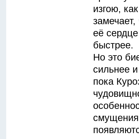
изгою, ка
замечает, 
её сердце
быстрее.
Но это би
сильнее и
пока Куро
чудовищно
особеннос
смущения
появляют