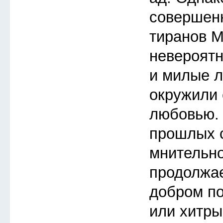
совершенн
тиранов М
невероятн
и милые л
окружили 
любовью. 
прошлых с
мнительно
продолжае
добром по
или хитры