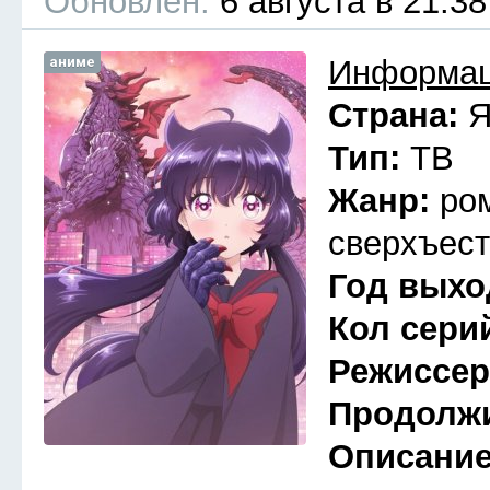
Обновлён:
6 августа в 21:38
аниме
Информац
Страна:
Я
Тип:
ТВ
Жанр:
ро
сверхъест
Год выхо
Кол сери
Режиссе
Продолж
Описани