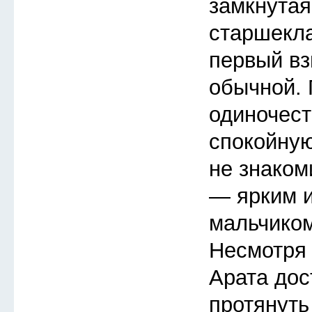
замкнутая
старшекла
первый вз
обычной.
одиночест
спокойную
не знаком
— ярким 
мальчиком
Несмотря 
Арата дос
протянуть