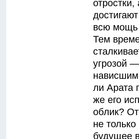
отростки,
достигают
всю мощь 
Тем врем
сталкивае
угрозой —
нависшим
ли Арата 
же его ис
облик? От
не только 
будущее в