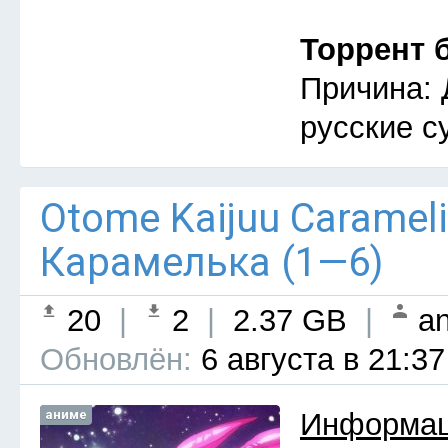
Торрент 
Причина: 
русские с
Otome Kaijuu Caramel
Карамелька (1—6)
20
|
2
|
2.37 GB
|
an
Обновлён:
6 августа в 21:37
аниме
Информац