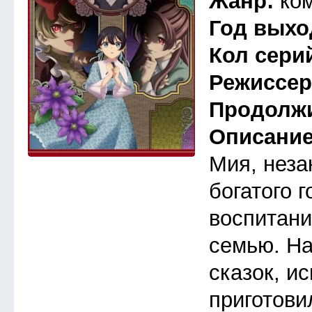
Жанр:
ко
Год выхо
Кол сери
Режиссе
Продолж
Описани
Мия, неза
богатого 
воспитани
семью. Н
сказок, и
приготови