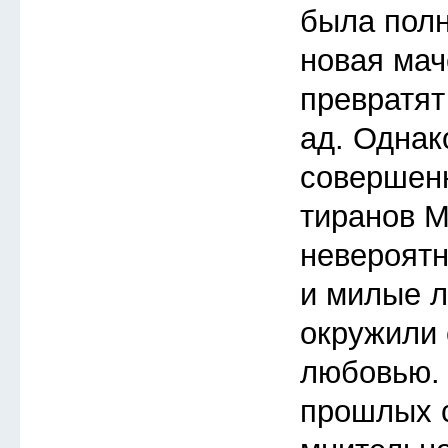
была полн
новая мач
превратят
ад. Однак
совершенн
тиранов М
невероятн
и милые л
окружили 
любовью. 
прошлых с