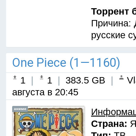
Торрент 
Причина: 
русские с
One Piece (1—1160)
1
|
1
|
383.5 GB
|
Vl
августа в 20:45
аниме
Информац
Страна:
Я
Тип:
ТВ