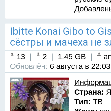
Добавлен
Ibitte Konai Gibo to G
сёстры и мачеха не з
13
|
2
|
1.45 GB
|
an
Обновлён:
6 августа в 22:03
аниме
Информац
Страна:
Я
Тип:
ТВ