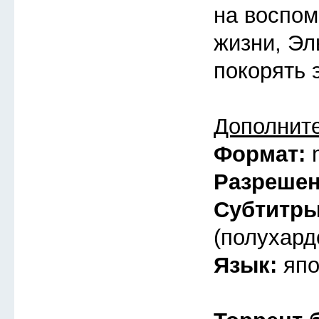
на воспом
жизни, Эл
покорять 
Дополнит
Формат:
Разреше
Субтитр
(полухард
Язык:
япо