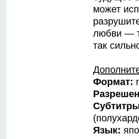
может исп
разрушит
любви — т
так сильн
Дополнит
Формат:
Разреше
Субтитр
(полухард
Язык:
япо