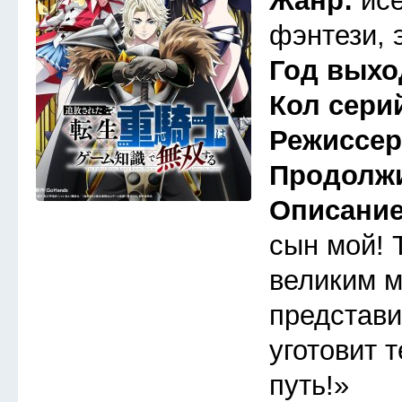
Жанр:
ис
фэнтези, 
Год выхо
Кол сери
Режиссе
Продолж
Описани
сын мой! 
великим м
представи
уготовит 
путь!»