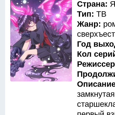
Страна:
Я
Тип:
ТВ
Жанр:
ро
сверхъест
Год выхо
Кол сери
Режиссе
Продолж
Описани
замкнутая
старшекла
первый вз