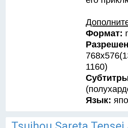
Дополнит
Формат:
Разреше
768x576(1
1160)
Субтитр
(полухард
Язык:
япо
Tsuihou Sareta Tensei