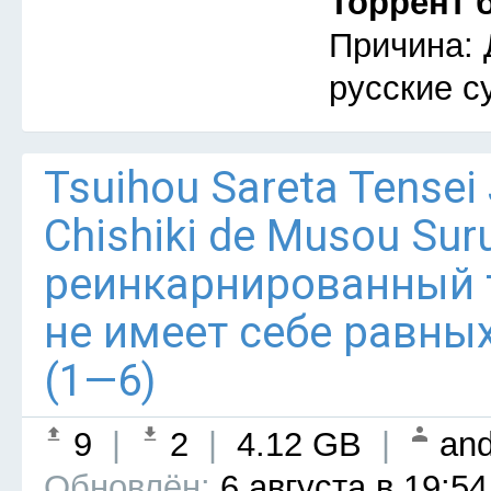
Торрент 
Причина: 
русские с
Tsuihou Sareta Tensei
Chishiki de Musou Su
реинкарнированный
не имеет себе равны
(1—6)
9
|
2
|
4.12 GB
|
and
Обновлён:
6 августа в 19:54