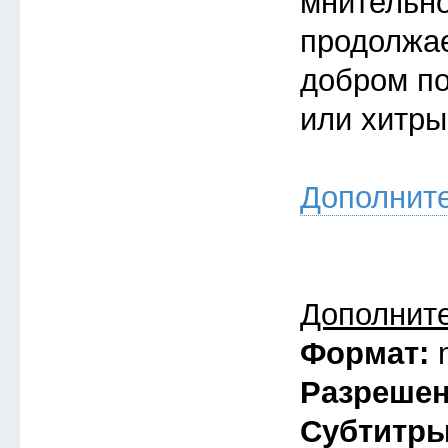
мнительно
продолжае
добром по
или хитры
Дополнит
Дополнит
Формат:
Разреше
Субтитр