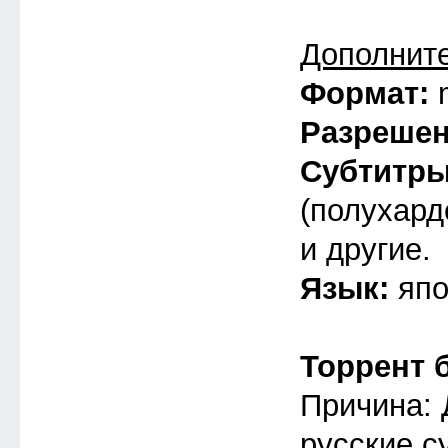
Дополнит
Формат:
Разреше
Субтитр
(полухард
и другие.
Язык:
япо
Торрент 
Причина: 
русские с