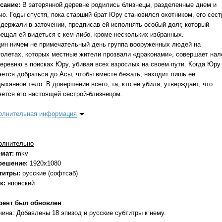
сание:
В затерянной деревне родились близнецы, разделенные днем и
ью. Годы спустя, пока старший брат Юру становился охотником, его сест
 держали в заточении, предписав ей исполнять особый долг, который
рещал ей видеться с кем-либо, кроме нескольких избранных.
дин ничем не примечательный день группа вооруженных людей на
толетах, которых местные жители прозвали «драконами», совершает нал
деревню в поисках Юру, убивая всех взрослых на своем пути. Когда Юру
ается добраться до Асы, чтобы вместе бежать, находит лишь её
ыханное тело. В довершение всего, та, кто её убила, утверждает, что
яется его настоящей сестрой-близнецом.
олнительная информация
олнительно
мат:
mkv
решение:
1920x1080
титры:
русские (софтсаб)
к:
японский
рент был обновлен
чина: Добавлены 18 эпизод и русские субтитры к нему.