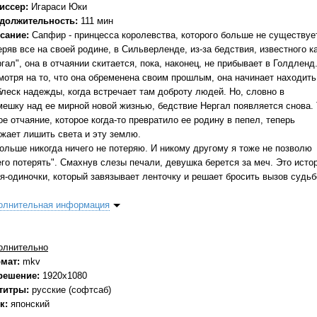
иссер:
Игараси Юки
должительность:
111 мин
сание:
Сапфир - принцесса королевства, которого больше не существуе
ряв все на своей родине, в Сильверленде, из-за бедствия, известного к
гал", она в отчаянии скитается, пока, наконец, не прибывает в Голдленд
мотря на то, что она обременена своим прошлым, она начинает находить
блеск надежды, когда встречает там доброту людей. Но, словно в
мешку над ее мирной новой жизнью, бедствие Нергал появляется снова. 
е отчаяние, которое когда-то превратило ее родину в пепел, теперь
ожает лишить света и эту землю.
больше никогда ничего не потеряю. И никому другому я тоже не позволю
его потерять". Смахнув слезы печали, девушка берется за меч. Это исто
оя-одиночки, который завязывает ленточку и решает бросить вызов судьб
олнительная информация
олнительно
мат:
mkv
решение:
1920x1080
титры:
русские (софтсаб)
к:
японский