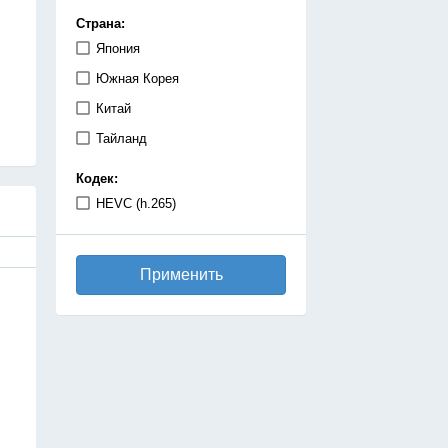
демоны
Страна:
детектив
Япония
дзёсей
Южная Корея
драма
Китай
игры
Тайланд
исекай
Кодек:
исторический
HEVC (h.265)
катастрофа
киберпанк
Применить
комедия
космос
магия
махо-сёдзе
машины
медицинская драма