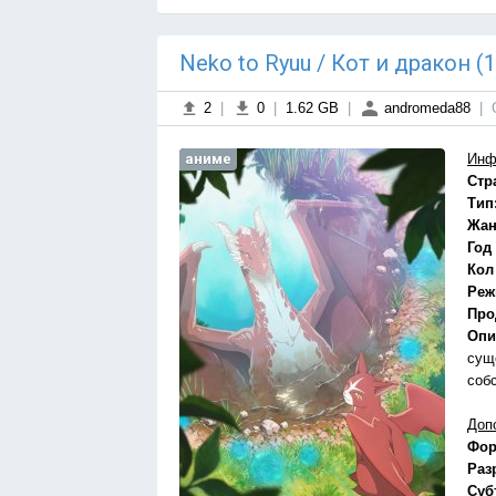
Neko to Ryuu / Кот и дракон (
2
|
0
|
1.62 GB
|
andromeda88
|
аниме
Инф
Стр
Тип
Жан
Год
Кол
Реж
Про
Опи
сущ
соб
Доп
Фор
Раз
Суб