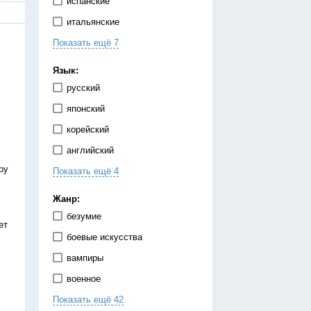
испанские
итальянские
Показать ещё 7
китайские
корейские
Язык:
немецкие
русский
португальские
японский
тайские
корейский
французские
английский
японские
ру
Показать ещё 4
испанский
китайский
Жанр:
немецкий
безумие
ет
украинский
боевые искусства
вампиры
военное
Показать ещё 42
гарем