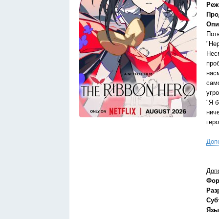
Реж
Про
Опи
Поте
"Нер
Нес
про
нас
само
угр
"Я 
нич
гер
Доп
Доп
Фор
Раз
Суб
Язы