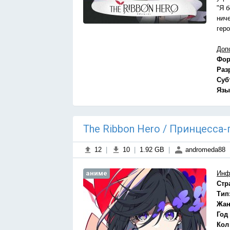
"Я 
нич
гер
Доп
Фор
Раз
Суб
Язы
The Ribbon Hero / Принцесса-г
12
|
10
|
1.92 GB
|
andromeda88
аниме
Инф
Стр
Тип
Жан
Год
Кол