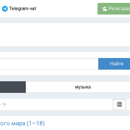
Telegram-чат
Регистра
музыка
— Я
ного мира (1—18)