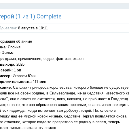
ерой (1 из 1) Complete
Добавлен:
8 августа в 19:11
ормация об аниме
ана:
Япония
:
Фильм
р:
драма, приключения, сёдзе, фэнтези, экшен
 выхода:
2026
 серий:
1 эп
иссер:
Игараси Юки
должительность:
111 мин
сание:
Сапфир - принцесса королевства, которого больше не существуе
ряв все на своей родине, в Сильверленде, из-за бедствия, известного к
гал", она в отчаянии скитается, пока, наконец, не прибывает в Голдленд
мотря на то, что она обременена своим прошлым, она начинает находить
блеск надежды, когда встречает там доброту людей. Но, словно в
мешку над ее мирной новой жизнью, бедствие Нергал появляется снова. 
е отчаяние, которое когда-то превратило ее родину в пепел, теперь
ожает лишить света и эту землю.