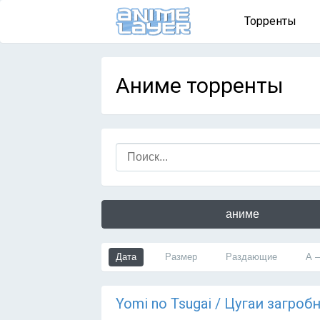
Торренты
Аниме торренты
аниме
Дата
Размер
Раздающие
А 
Yomi no Tsugai / Цугаи загроб