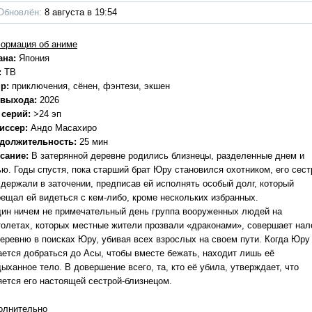
Обновлён:
8 августа в 19:54
ормация об аниме
ана:
Япония
:
ТВ
р:
приключения, сёнен, фэнтези, экшен
 выхода:
2026
 серий:
>24 эп
иссер:
Андо Масахиро
должительность:
25 мин
сание:
В затерянной деревне родились близнецы, разделенные днем и
ью. Годы спустя, пока старший брат Юру становился охотником, его сест
 держали в заточении, предписав ей исполнять особый долг, который
рещал ей видеться с кем-либо, кроме нескольких избранных.
дин ничем не примечательный день группа вооруженных людей на
толетах, которых местные жители прозвали «драконами», совершает нал
деревню в поисках Юру, убивая всех взрослых на своем пути. Когда Юру
ается добраться до Асы, чтобы вместе бежать, находит лишь её
ыханное тело. В довершение всего, та, кто её убила, утверждает, что
яется его настоящей сестрой-близнецом.
олнительно