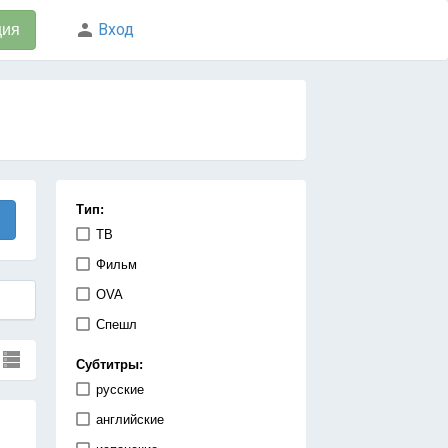
Вход
ция
Тип:
ТВ
Фильм
OVA
Спешл
Субтитры:
русские
английские