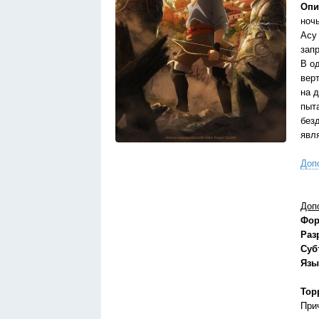
Опи
ноч
Асу
зап
В о
вер
на 
пыт
безд
явл
Доп
Доп
Фор
Раз
Суб
Язы
Тор
При