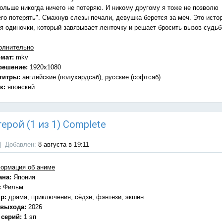
больше никогда ничего не потеряю. И никому другому я тоже не позволю
его потерять". Смахнув слезы печали, девушка берется за меч. Это исто
оя-одиночки, который завязывает ленточку и решает бросить вызов судьб
олнительно
мат:
mkv
решение:
1920x1080
титры:
английские (полухардсаб), русские (софтсаб)
к:
японский
ерой (1 из 1) Complete
|
Добавлен:
8 августа в 19:11
ормация об аниме
ана:
Япония
:
Фильм
р:
драма, приключения, сёдзе, фэнтези, экшен
 выхода:
2026
 серий:
1 эп