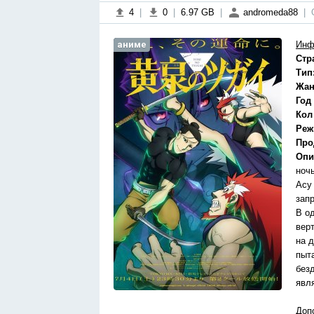
4
|
0
|
6.97 GB
|
andromeda88
|
аниме
Инф
Стр
Тип
Жан
Год
Кол
Реж
Про
Опи
ноч
Асу
зап
В о
вер
на 
пыт
безд
явл
Доп