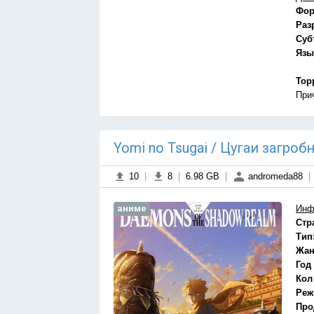
Фор
Раз
Суб
Язы
Тор
При
Yomi no Tsugai / Цугаи загроб
10
|
8
|
6.98 GB
|
andromeda88
|
аниме
Инф
Стр
Тип
Жан
Год
Кол
Реж
Про