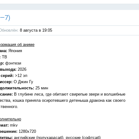
1—7)
Обновлён:
8 августа в 19:05
ормация об аниме
ана:
Япония
:
ТВ
р:
фэнтези
 выхода:
2026
 серий:
>12 эп
иссер:
О Джин Гу
должительность:
25 мин
сание:
В глубине леса, где обитают свирепые звери и волшебные
ества, кошка приняла осиротевшего детеныша дракона как своего
ственного.
олнительно
мат:
mkv
решение:
1280x720
титры:
английские (полухардсаб), русские (софтсаб)