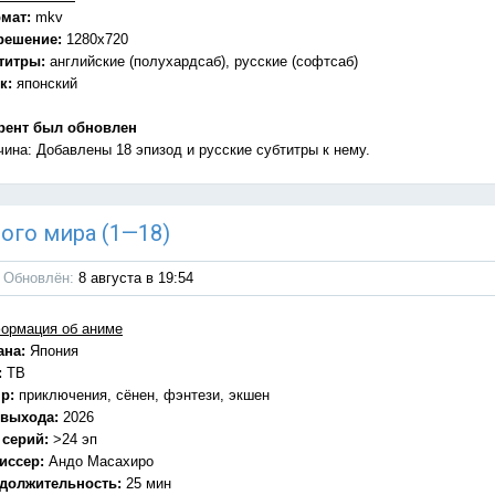
мат:
mkv
решение:
1280x720
титры:
английские (полухардсаб), русские (софтсаб)
к:
японский
рент был обновлен
чина: Добавлены 18 эпизод и русские субтитры к нему.
ного мира (1—18)
Обновлён:
8 августа в 19:54
ормация об аниме
ана:
Япония
:
ТВ
р:
приключения, сёнен, фэнтези, экшен
 выхода:
2026
 серий:
>24 эп
иссер:
Андо Масахиро
должительность:
25 мин