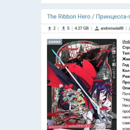
The Ribbon Hero / Принцесса-г
2
|
5
|
4.27 GB
|
andromeda88
|
аниме
Инф
Стр
Тип
Жан
Год
Кол
Реж
Про
Опи
Поте
"Нер
Нес
про
нас
само
угр