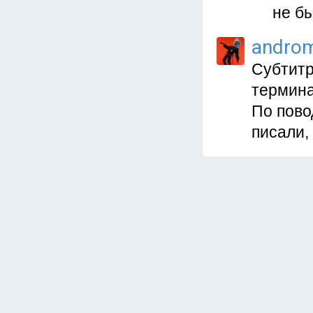
не бы
andro
Субтитр
термина
По пово
писали, 