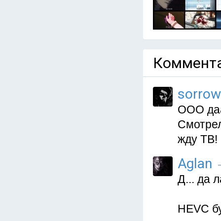
Коммента
sorro
ООО даа
Смотрел
жду ТВ!
Aglan
—
Д... да 
HEVC б