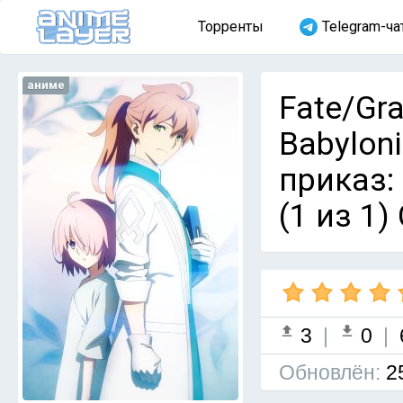
Торренты
Telegram-ча
аниме
Fate/Gra
Babyloni
приказ:
(1 из 1)
3
|
0
|
Обновлён:
2