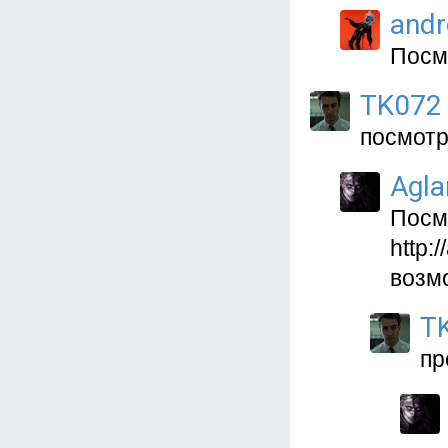
and
Посм
TK072
посмотр
Agla
Посм
http:
возм
T
пр