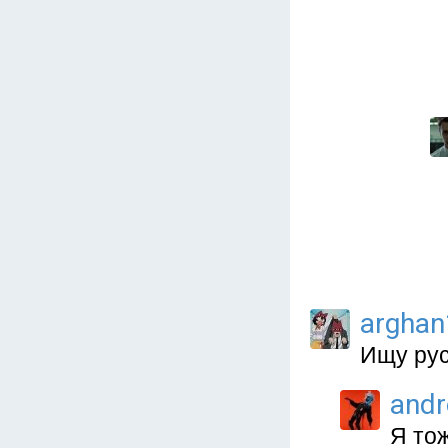
arghan
Ищу рус
and
Я то