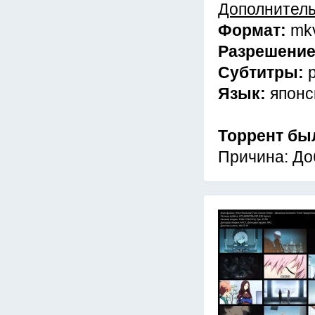
Дополнител
Формат:
mk
Разрешени
Субтитры:
Язык:
японс
Торрент бы
Причина: До