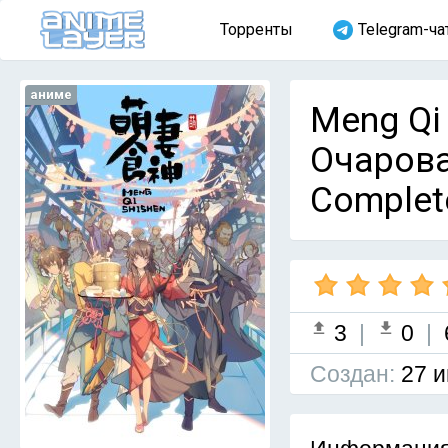
Торренты
Telegram-ча
аниме
Meng Qi 
Очарова
Complet
3
|
0
|
Cоздан:
27 и