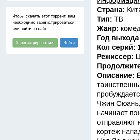
Информация
Страна:
Кит
Чтобы скачать этот торрент, вам
Тип:
ТВ
необходимо зарегистрироваться
Жанр:
коме
или войти на сайт
Год выхода
Зарегистрироваться
Войти
Кол серий:
Режиссер:
Ц
Продолжит
Описание:
таинственны
пробуждаетс
Чжин Сюань,
начинает пон
отправляют 
кортеж напа