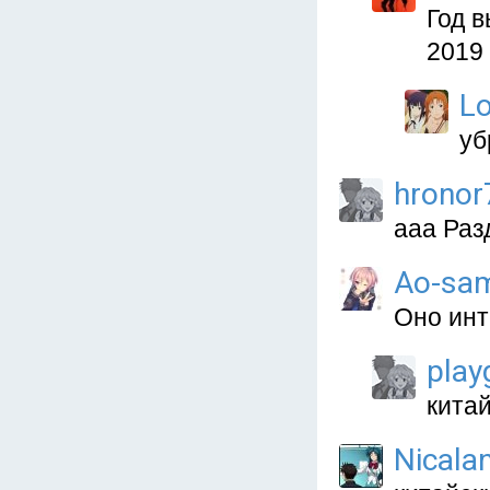
Год в
2019 
L
уб
hronor
ааа Раз
Ao-sa
Оно ин
play
китай
Nicala