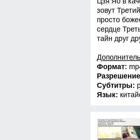
Цзя Яо в кач
зовут Трети
просто боже
сердце Трет
тайн друг др
Дополнител
Формат:
mp
Разрешени
Субтитры:
Язык:
китай