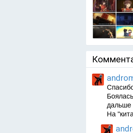
Коммента
andro
Спасибо
Боялась,
дальше 
На "кит
and