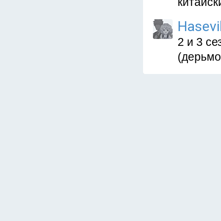
китайск
Hasevi
2 и 3 с
(дерьмов