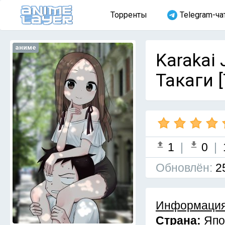
Торренты
Telegram-ча
аниме
Karakai 
Такаги [
1
|
0
|
Обновлён:
2
Информация
Страна:
Япо