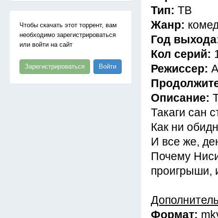
Тип:
ТВ
Жанр:
комед
Чтобы скачать этот торрент, вам
необходимо зарегистрироваться
Год выхода
или войти на сайт
Кол серий:
Режиссер:
А
Зарегистрироваться
Войти
Продолжит
Описание:
Такаги сан 
Как ни обидн
И все же, де
Почему Ниси
проигрыши, и
Дополнител
Формат:
mk