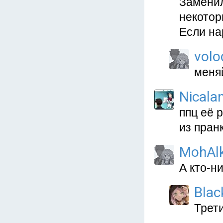
Заменил
некотор
Если на
volo
меняй
Nicala
ппц её 
из пран
MohAl
А кто-н
Blac
Трети