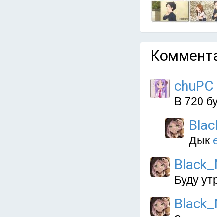
Коммента
chuPC
В 720 б
Blac
Дык
Black_
Буду ут
Black_