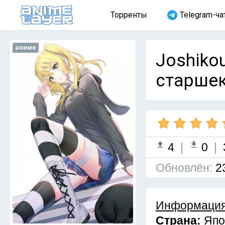
Торренты
Telegram-ча
аниме
Joshiko
старшек
4
|
0
|
Обновлён:
2
Информация
Страна:
Япо