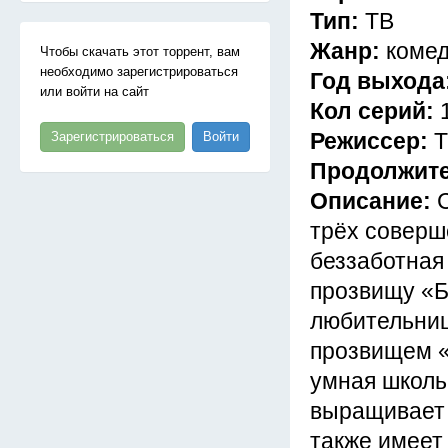
Тип:
ТВ
Жанр:
коме
Чтобы скачать этот торрент, вам
необходимо зарегистрироваться
Год выхода
или войти на сайт
Кол серий:
Режиссер:
Т
Зарегистрироваться
Войти
Продолжит
Описание:
трёх соверш
беззаботная
прозвищу «Ба
любительниц
прозвищем «
умная школь
выращивает 
также имеет