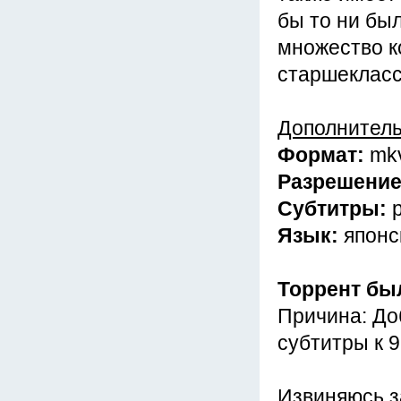
бы то ни бы
множество к
старшекласс
Дополнител
Формат:
mk
Разрешени
Субтитры:
Язык:
японс
Торрент бы
Причина: До
субтитры к 
Извиняюсь з