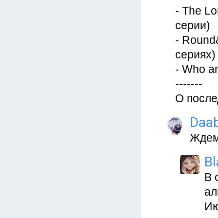
- The Lo
серии)
- Round&
сериях)
- Who am
-------
О после
Daa
Жде
Bl
В 
ал
Ию