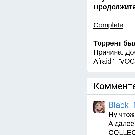
Продолжит
Complete
Торрент бы
Причина: Доб
Afraid", "V
Коммента
Black_
Ну чтож
А далее
COLLECT