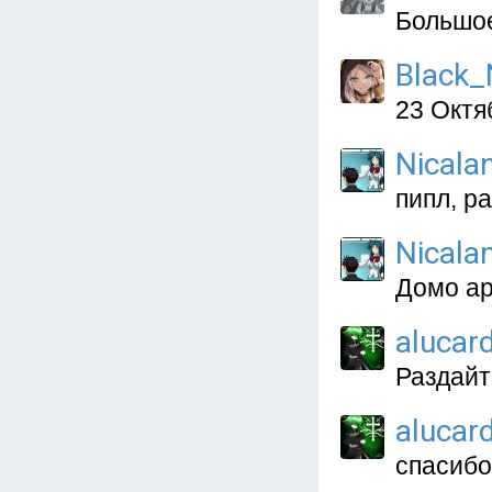
Большое
Black_
23 Октя
Nicala
пипл, р
Nicala
Домо ар
alucar
Раздайт
alucar
спасибо