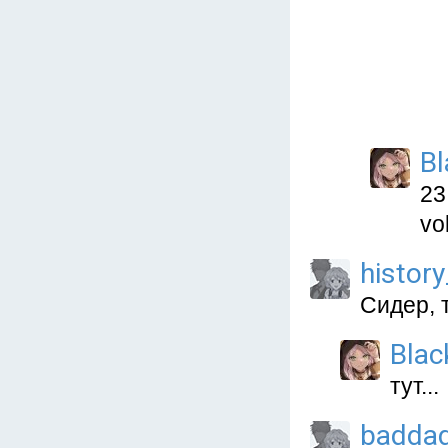
Bl
23
vol
histor
Сидер, 
Blac
тут...
badda