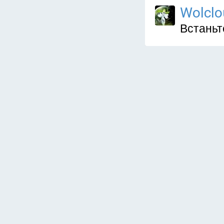
Wolclo
Встаньт