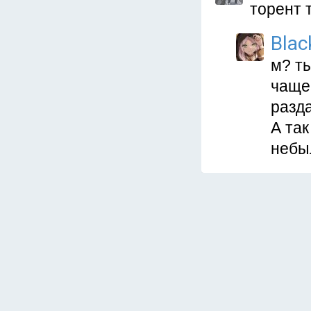
торент 
Blac
м? ты
чаще
разда
А так
небыл