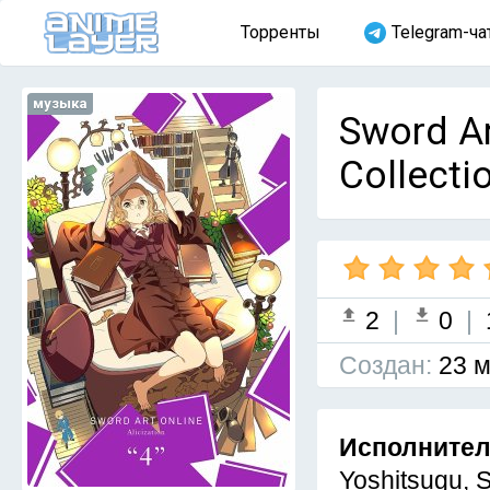
Торренты
Telegram-ча
музыка
Sword Ar
Collecti
2
|
0
|
Cоздан:
23 м
Исполните
Yoshitsugu, 