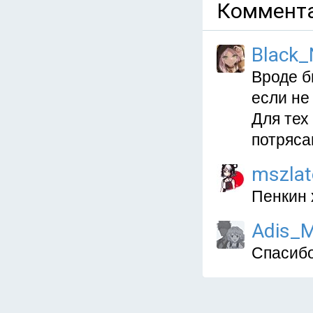
Коммента
Black_
Вроде б
если не
Для тех
потряса
mszlat
Пенкин 
Adis_
Спасибо