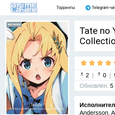
Торренты
Telegram-ча
музыка
Tate no 
Collecti
2
|
0
|
Обновлён:
5
Исполните
Andersson, A