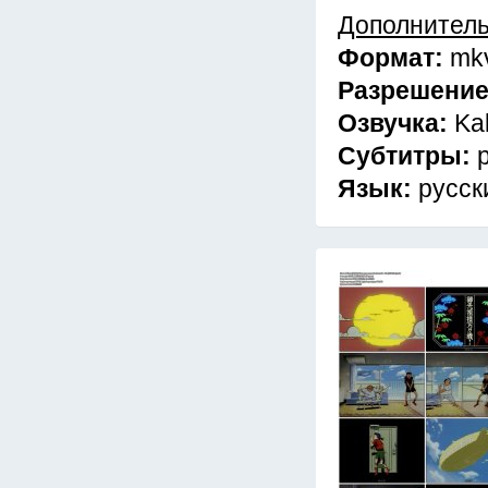
Дополнител
Формат:
mk
Разрешени
Озвучка:
Kal
Субтитры:
Язык:
русск