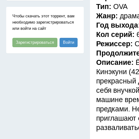
Тип:
OVA
Жанр:
драма
Чтобы скачать этот торрент, вам
необходимо зарегистрироваться
Год выхода
или войти на сайт
Кол серий:
Режиссер:
О
Зарегистрироваться
Войти
Продолжит
Описание:
Кинэкуни (42
прекрасный 
себя внучко
машине врем
предками. Н
приглашают е
разваливатьс