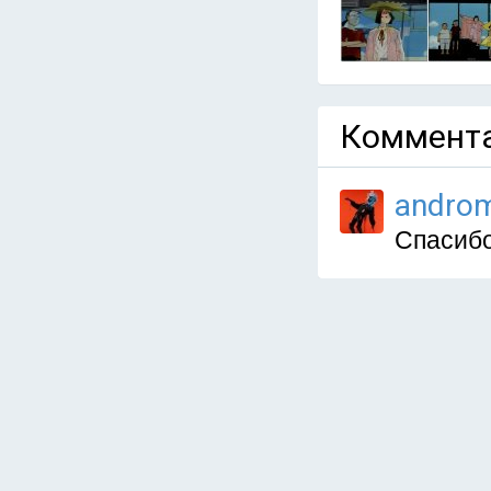
Коммента
andro
Спасиб