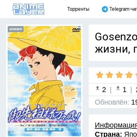
Торренты
Telegram-ча
аниме
Gosenzo
жизни, п
2
|
1
|
Обновлён:
1
Информация
Страна:
Япо