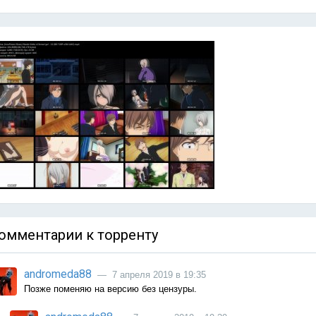
омментарии к торренту
andromeda88
— 7 апреля 2019 в 19:35
Позже поменяю на версию без цензуры.