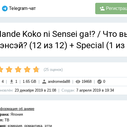
Telegram-чат
Регистра
ande Koko ni Sensei ga!? / Что 
энсэй? (12 из 12) + Special (1 и
(
25
оценок)
4
|
1
|
1.65 GB
|
andromeda88
|
19468
|
0
новлён:
23 декабря 2019 в 21:08
|
Cоздан:
7 апреля 2019 в 19:34
формация об аниме
рана:
Япония
п:
ТВ
анр:
комедия, романтика, этти