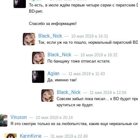
То есть, в июле ждём первые четыре серии с пиратским 
BD-рип.
Спасибо за информацию!
Black_Nick
— 10 мая 2019 в 16:31
Ток, если уж на то пошло, нормальный пиратский BD
Black_Nick
— 10 мая 2019 в 16:32
По банщику тоже отписал кстати.
Aglan
— 11 мая 2019 в 11:43
Да, именно так!
Black_Nick
— 11 мая 2019 в 12:04
Совсем забыл пока писал... к BD будет пр
крутиться не будет.
Viruson
— 10 мая 2019 в 20:14
Я это смотрю только из за любопытства, какие еще нереальные сит
KarinKyrie
— 31 мая 2019 в 22:49