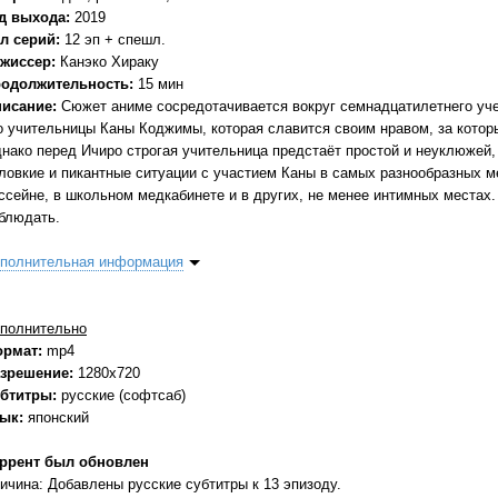
д выхода:
2019
л серий:
12 эп + спешл.
жиссер:
Канэко Хираку
одолжительность:
15 мин
исание:
Сюжет аниме сосредотачивается вокруг семнадцатилетнего уч
о учительницы Каны Коджимы, которая славится своим нравом, за кото
нако перед Ичиро строгая учительница предстаёт простой и неуклюжей, 
ловкие и пикантные ситуации с участием Каны в самых разнообразных ме
ссейне, в школьном медкабинете и в других, не менее интимных местах
блюдать.
полнительная информация
полнительно
ормат:
mp4
зрешение:
1280x720
бтитры:
русские (софтсаб)
зык:
японский
ррент был обновлен
ичина: Добавлены русские субтитры к 13 эпизоду.