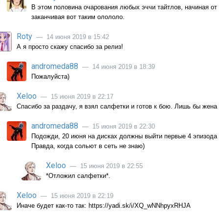
В этом половина очарования любых эччи тайтлов, начиная от 
заканчивая вот таким олололо.
Roty
— 14 июня 2019 в 15:42
А я просто скажу спасибо за релиз!
andromeda88
— 14 июня 2019 в 18:39
Пожалуйста)
Xeloo
— 15 июня 2019 в 22:17
Спасибо за раздачу, я взял салфетки и готов к бою. Лишь бы жена
andromeda88
— 15 июня 2019 в 22:30
Подожди, 20 июня на дисках должны выйти первые 4 эпизода 
Правда, когда сольют в сеть не знаю)
Xeloo
— 15 июня 2019 в 22:55
*Отложил салфетки*.
Xeloo
— 15 июня 2019 в 22:19
Иначе будет как-то так: https://yadi.sk/i/XQ_wNNhpyxRHJA