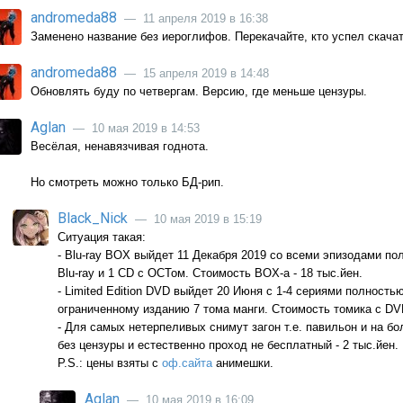
andromeda88
— 11 апреля 2019 в 16:38
Заменено название без иероглифов. Перекачайте, кто успел скачат
andromeda88
— 15 апреля 2019 в 14:48
Обновлять буду по четвергам. Версию, где меньше цензуры.
Aglan
— 10 мая 2019 в 14:53
Весёлая, ненавязчивая годнота.
Но смотреть можно только БД-рип.
Black_Nick
— 10 мая 2019 в 15:19
Ситуация такая:
- Blu-ray BOX выйдет 11 Декабря 2019 со всеми эпизодами по
Blu-ray и 1 CD c ОСТом. Стоимость BOX-а - 18 тыс.йен.
- Limited Edition DVD выйдет 20 Июня с 1-4 сериями полность
ограниченному изданию 7 тома манги. Стоимость томика с DVD
- Для самых нетерпеливых снимут загон т.е. павильон и на б
без цензуры и естественно проход не бесплатный - 2 тыс.йен.
P.S.: цены взяты с
оф.сайта
анимешки.
Aglan
— 10 мая 2019 в 16:09