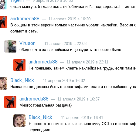
Tigeril
— 9 апреля 2019 в 16:50
читал мангу..к 5 главе все эти "обжимания"...поднадоели..ГГ импот
andromeda88
— 11 апреля 2019 в 16:20
В общем в этой версии только частично убрали наклейки. Версия 
сольют в сеть.
Viruson
— 11 апреля 2019 в 22:08
обидно, что за наклейками и цензурить то нечего было.
andromeda88
— 11 апреля 2019 в 22:11
Не понимаю, зачем клеить наклейки на грудь, если там в
Black_Nick
— 11 апреля 2019 в 16:32
Названия не должны быть с иероглифами, если я не ошибаюсь у нас
andromeda88
— 11 апреля 2019 в 16:37
Многострадальная раздача)
Black_Nick
— 11 апреля 2019 в 16:41
Я прост это помню так как скачав кучу ОСТов в иероглиф
переводчик...