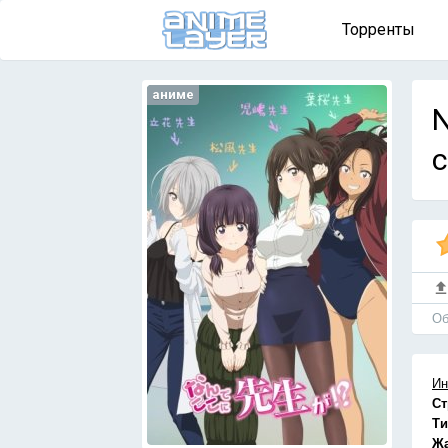
Торренты
аниме
N
с
Об
Ин
Ст
Ти
Ж