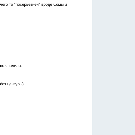
чего то "посерьёзней" вроде Сомы и
 не спалила.
без цензуры)