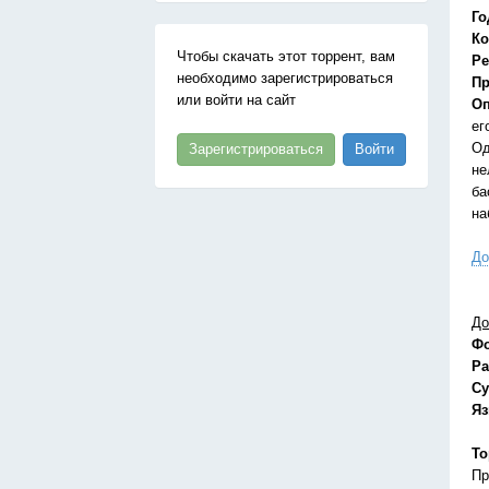
Го
Ко
Чтобы скачать этот торрент, вам
Ре
необходимо зарегистрироваться
Пр
или войти на сайт
Оп
ег
Од
Зарегистрироваться
Войти
не
ба
на
До
До
Ф
Ра
Су
Я
То
Пр