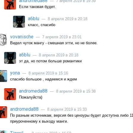
andromeda88
— 7 апреля 2019 в 19:39
Если таковая будет.
a6blu
— 8 апреля 2019 в 20:18
класс, спасибо
vovanische
— 7 апреля 2019 в 23:01
Видел чуток мангу - смешная этти, но не более.
a6blu
— 8 апреля 2019 в 20:18
эт да, но потом больше романтики
yona
— 8 апреля 2019 в 15:16
спасибо большое , надеемся и ждем
andromeda88
— 8 апреля 2019 в 15:38
Пожалуйста)
andromeda88
— 8 апреля 2019 в 15:33
По разным источникам, версия без цензуры будет доступна либо 11
приуроченному к выходу манги.