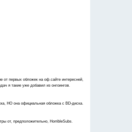
е от первых обложек на оф.сайте интересней,
дач я такие уже добавил из онгоингов.
жка, НО она официальная обложка с BD-диска.
тры от, предположительно, HorribleSubs.