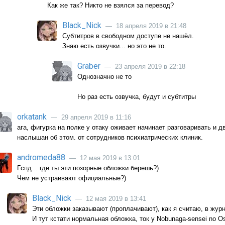
Как же так? Никто не взялся за перевод?
Black_Nick
— 18 апреля 2019 в 21:48
Субтитров в свободном доступе не нашёл.
Знаю есть озвучки... но это не то.
Graber
— 23 апреля 2019 в 22:18
Однозначно не то
Но раз есть озвучка, будут и субтитры
orkatank
— 29 апреля 2019 в 11:16
ага, фигурка на полке у отаку оживает начинает разговаривать и дви
наслышан об этом. от сотрудников психиатрических клиник.
andromeda88
— 12 мая 2019 в 13:01
Гспд... где ты эти позорные обложки берешь?)
Чем не устраивают официальные?)
Black_Nick
— 12 мая 2019 в 13:41
Эти обложки заказывают (проплачивают), как я считаю, в жур
И тут кстати нормальная обложка, ток у Nobunaga-sensei no 