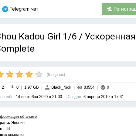
Telegram-чат
Регистра
hou Kadou Girl 1/6 / Ускоренная
Complete
(
6
оценок)
2
|
0
|
1.97 GB
|
Black_Nick
|
83554
|
0
новлён:
14 сентября 2020 в 21:00
|
Cоздан:
6 апреля 2019 в 17:31
формация об аниме
рана:
Япония
п:
ТВ
анр:
комедия