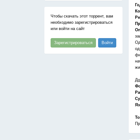
Го
Ко
Чтобы скачать этот торрент, вам
Ре
необходимо зарегистрироваться
Пр
или войти на сайт
Оп
за
Од
Зарегистрироваться
Войти
од
фи
на
жи
До
Ф
Ра
Су
Я
То
Пр