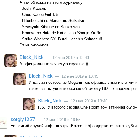
А так обложки из этого журнала у:
- Joshi Kausei,
- Chou Kadou Girl 1/6
- Hitoribocchi no Marumaru Seikatsu
- Sewayaki Kitsune no Senko-san
- Konoyo no Hate de Koi o Utau Shoujo Yu-No
- Strike Witches: 501 Butai Hasshin Shimasu!!
Эт из онгоингов.
Black_Nick
— 12 мая 2019 в 13:43
А официальные зачастую скучные.))
Black_Nick
— 12 мая 2019 в 13:45
И да сии постеры из Megami тож официальные и в отличи
также зачастую интересные обложки у BD... к парочке раз
Black_Nick
— 12 мая 2019 в 13:46
P.S.: У второго сезона One Room тож эттийная обло
sergiy1357
— 12 мая 2019 в 16:55
На всякий случай инф.: внутри [BakedFish] содержатся англ. субти