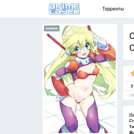
Торренты
аниме
C
Об
Ин
Ст
Ти
Ж