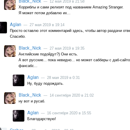
Black_Nick
— 12 мая 2019 в 21:58
Хорриблы и сами релизят под названием Amazing Stranger.
Я может потом добавлю их...
Aglan
— 27 мая 2019 в 19:14
Просто оставлю этот комментарий здесь, чтобы автор раздачи отве
Спасибо.
Black_Nick
— 27 мая 2019 в 19:35
Английские подойдут?) Они есть.
А вот русские... пока невидно... но может сабберы с даб-сай
фансабс...
Aglan
— 28 мая 2019 в 0:31
Ну, буду подождать.
Black_Nick
— 14 сентября 2020 в 21:02
ну вот и русаб.
Aglan
— 16 сентября 2020 в 15:55
Благодарствую!