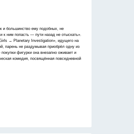
к и большинство ему подобных, не
 к ним попасть — пути назад не отыскать».
ls → Planetary Investigation», идущего на
ой, парень не раздумывая приобрёл одну из
е покупки фигурки она внезапно оживает и
ическая комедия, посвящённая повседневной