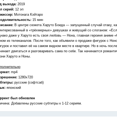
д выхода:
2019
л серий:
12 эп
жиссер:
Мотонага Кэйтаро
одолжительность:
15 мин
исание:
В центре сюжета Харуто Боида — запущенный случай отаку, ка
интересованный в «трёхмерных» девушках и живущий со слоганом: «Если
нако даже у Харуто есть своя любовь — Нона, главная героиня аниме «Gir
ном из телеканалов. После того, как объявили о продаже фигурок с Нон
гурок и поставил её на самом видном месте в квартире. Но в ночь посл
чинает двигаться и разговаривать сама по себе. Так начинается романт
зни Харуто и Ноны.
полнительно
ормат:
mp4
зрешение:
1280x720
бтитры:
русские (софтсаб)
зык:
японский
ррент был обновлен
ичина: Добавлены русские субтитры к 1-12 сериям.