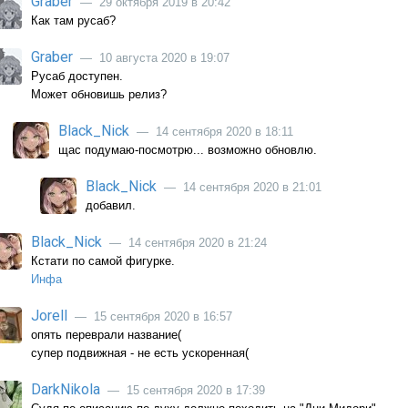
Graber
— 29 октября 2019 в 20:42
Как там русаб?
Graber
— 10 августа 2020 в 19:07
Русаб доступен.
Может обновишь релиз?
Black_Nick
— 14 сентября 2020 в 18:11
щас подумаю-посмотрю... возможно обновлю.
Black_Nick
— 14 сентября 2020 в 21:01
добавил.
Black_Nick
— 14 сентября 2020 в 21:24
Кстати по самой фигурке.
Инфа
Jorell
— 15 сентября 2020 в 16:57
опять переврали название(
супер подвижная - не есть ускоренная(
DarkNikola
— 15 сентября 2020 в 17:39