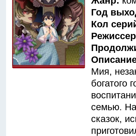
Жанр:
ко
Год выхо
Кол сери
Режиссе
Продолж
Описани
Мия, неза
богатого 
воспитани
семью. Н
сказок, и
приготови