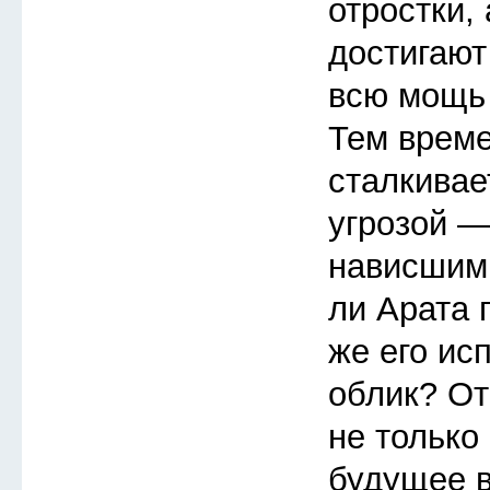
отростки,
достигают
всю мощь 
Тем врем
сталкивае
угрозой —
нависшим
ли Арата 
же его ис
облик? От
не только 
будущее в