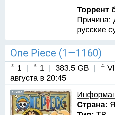
Торрент 
Причина: 
русские с
One Piece (1—1160)
1
|
1
|
383.5 GB
|
Vl
августа в 20:45
аниме
Информац
Страна:
Я
Тип:
ТВ