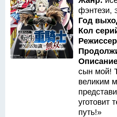
Жанр:
ис
фэнтези, 
Год выхо
Кол сери
Режиссе
Продолж
Описани
сын мой! 
великим м
представи
уготовит 
путь!»