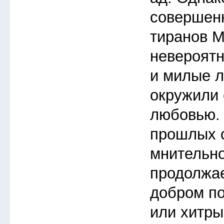
совершенн
тиранов М
невероятн
и милые л
окружили 
любовью. 
прошлых с
мнительно
продолжае
добром по
или хитры