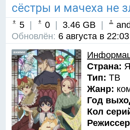
сёстры и мачеха не з
5
|
0
|
3.46 GB
|
and
Обновлён:
6 августа в 22:03
аниме
Информац
Страна:
Я
Тип:
ТВ
Жанр:
ко
Год выхо
Кол сери
Режиссе