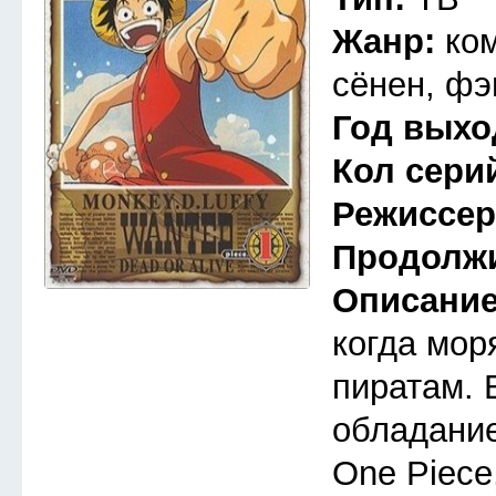
Жанр:
ко
сёнен, фэ
Год выхо
Кол сери
Режиссе
Продолж
Описани
когда мор
пиратам. 
обладани
One Piece