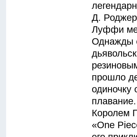
легендарн
Д. Роджер
Луффи меч
Однажды 
дьявольск
резиновым
прошло де
одиночку 
плавание.
Королем П
«One Piec
его прикл