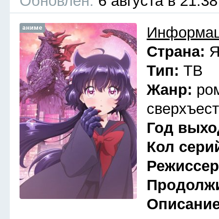
Обновлён:
6 августа в 21:38
аниме
Информац
Страна:
Я
Тип:
ТВ
Жанр:
ро
сверхъест
Год выхо
Кол сери
Режиссе
Продолж
Описани