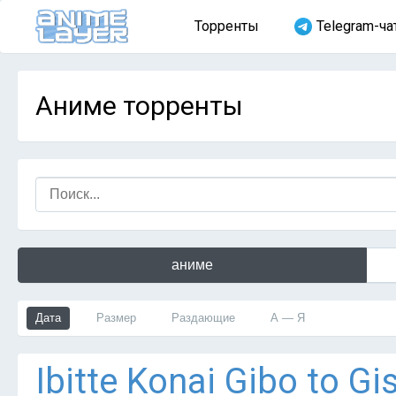
Торренты
Telegram-ча
Аниме торренты
аниме
Дата
Размер
Раздающие
А — Я
Ibitte Konai Gibo to G