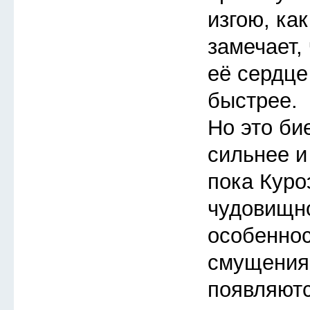
изгою, ка
замечает, 
её сердце
быстрее.
Но это би
сильнее и
пока Куро
чудовищно
особеннос
смущения
появляют