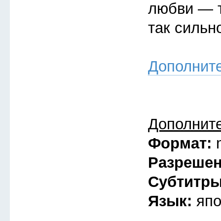
любви — т
так сильн
Дополнит
Дополнит
Формат:
Разреше
Субтитр
Язык:
япо