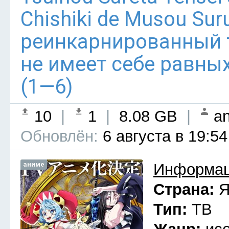
Chishiki de Musou Su
реинкарнированный
не имеет себе равны
(1—6)
10
|
1
|
8.08 GB
|
an
Обновлён:
6 августа в 19:54
аниме
Информац
Страна:
Я
Тип:
ТВ