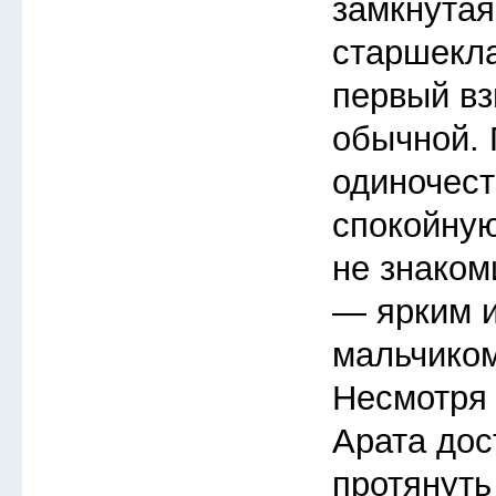
замкнутая
старшекла
первый вз
обычной.
одиночест
спокойную
не знаком
— ярким 
мальчиком
Несмотря 
Арата дос
протянуть