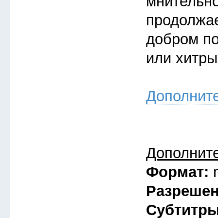
мнительно
продолжае
добром по
или хитры
Дополнит
Дополнит
Формат:
Разреше
Субтитр