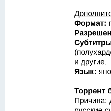
Дополнит
Формат:
Разреше
Субтитр
(полухард
и другие.
Язык:
япо
Торрент 
Причина: 
русские с