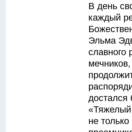
В день св
каждый ре
Божествен
Эльма Эдв
славного 
мечников,
продолжит
распоряди
достался
«Тяжелый 
не только