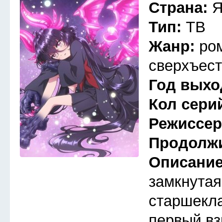
Страна:
Я
Тип:
ТВ
Жанр:
ро
сверхъест
Год выхо
Кол сери
Режиссе
Продолж
Описани
замкнутая
старшекла
первый вз