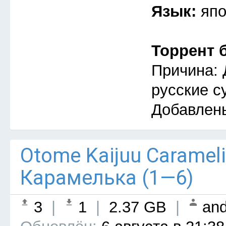
Язык:
япо
Торрент 
Причина: 
русские с
Добавлен
Otome Kaijuu Caramel
Карамелька (1—6)
3
|
1
|
2.37 GB
|
and