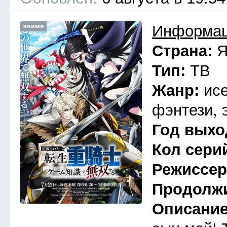
аниме
Информац
Страна:
Я
Тип:
ТВ
Жанр:
ис
фэнтези, 
Год выхо
Кол сери
Режиссе
Продолж
Описани