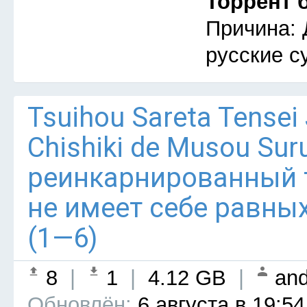
Торрент 
Причина: 
русские с
Tsuihou Sareta Tensei
Chishiki de Musou Su
реинкарнированный
не имеет себе равны
(1—6)
8
|
1
|
4.12 GB
|
and
Обновлён:
6 августа в 19:54