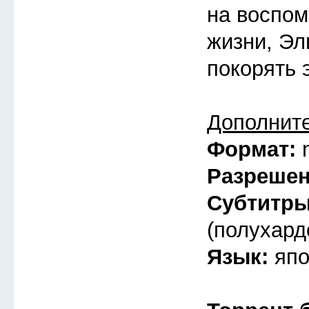
на воспом
жизни, Эл
покорять 
Дополнит
Формат:
Разреше
Субтитр
(полухард
Язык:
япо