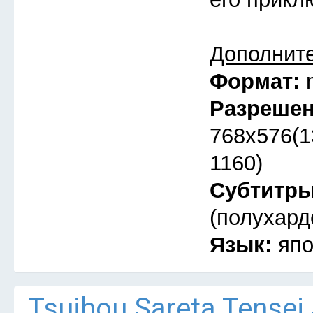
Дополнит
Формат:
Разреше
768x576(1
1160)
Субтитр
(полухард
Язык:
япо
Tsuihou Sareta Tensei