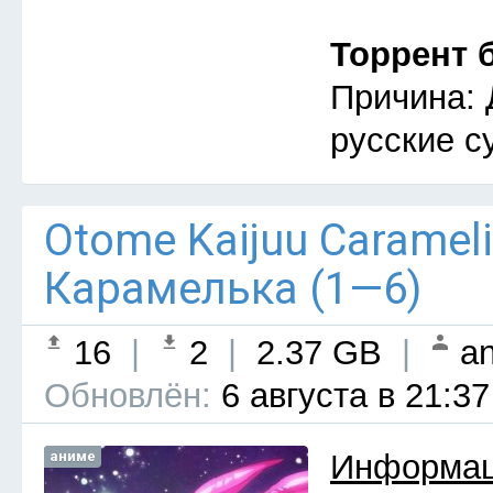
Торрент 
Причина: 
русские с
Otome Kaijuu Caramel
Карамелька (1—6)
16
|
2
|
2.37 GB
|
an
Обновлён:
6 августа в 21:37
аниме
Информац