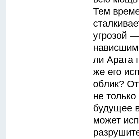
Тем врем
сталкивае
угрозой —
нависшим
ли Арата 
же его ис
облик? От
не только 
будущее в
может исп
разрушит