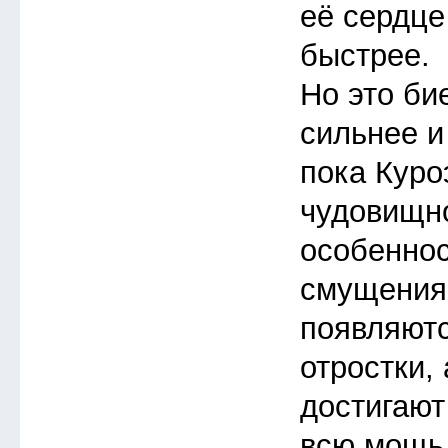
её сердце
быстрее.
Но это би
сильнее и
пока Куро
чудовищно
особеннос
смущения
появляют
отростки,
достигают
всю мощь 