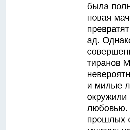
была полн
новая мач
превратят
ад. Однак
совершенн
тиранов М
невероятн
и милые л
окружили 
любовью. 
прошлых с