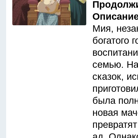
Продолж
Описани
Мия, неза
богатого 
воспитани
семью. Н
сказок, и
приготови
была полн
новая мач
превратят
ад. Однак