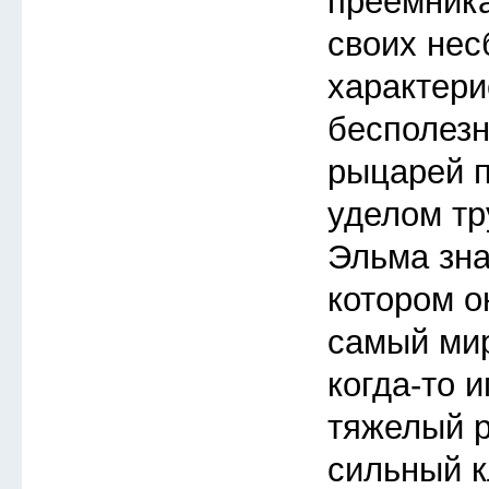
преемника
своих не
характери
бесполезн
рыцарей п
уделом тр
Эльма зна
котором о
самый мир
когда-то 
тяжелый 
сильный к