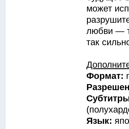
может исп
разрушит
любви — т
так сильн
Дополнит
Формат:
Разреше
Субтитр
(полухард
Язык:
япо