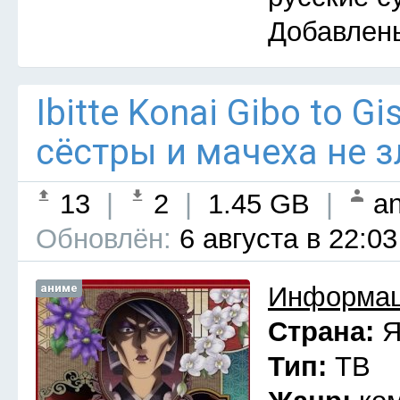
Добавлен
Ibitte Konai Gibo to G
сёстры и мачеха не з
13
|
2
|
1.45 GB
|
an
Обновлён:
6 августа в 22:03
аниме
Информац
Страна:
Я
Тип:
ТВ